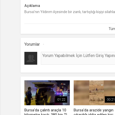
Açıklama
Bursa'nın Yıldırım ilçesinde bir zanlı, tartıştığı kişiyi sila
Yorumlar
01:22
00:21
Bursa'da çalıntı araçla 10
Bursa'da arazide yangın
kilometre kaçtı: 380 bin TL
çıkardığı iddia edilen kişi