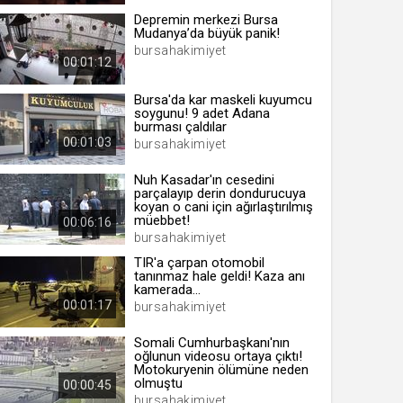
Depremin merkezi Bursa
Mudanya’da büyük panik!
bursahakimiyet
00:01:12
 yıl
Bursa'da kar maskeli kuyumcu
soygunu! 9 adet Adana
burması çaldılar
ay
00:01:03
bursahakimiyet
gün
Nuh Kasadar'ın cesedini
parçalayıp derin dondurucuya
ay
koyan o cani için ağırlaştırılmış
müebbet!
00:06:16
ıl
bursahakimiyet
ay
TIR'a çarpan otomobil
tanınmaz hale geldi! Kaza anı
ay
kamerada...
00:01:17
bursahakimiyet
Somali Cumhurbaşkanı'nın
oğlunun videosu ortaya çıktı!
Motokuryenin ölümüne neden
olmuştu
00:00:45
bursahakimiyet