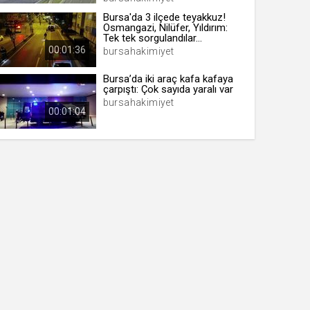
Bursa'da 3 ilçede teyakkuz!
Osmangazi, Nilüfer, Yıldırım:
Tek tek sorgulandılar...
00:01:36
bursahakimiyet
Bursa’da iki araç kafa kafaya
çarpıştı: Çok sayıda yaralı var
bursahakimiyet
00:01:04