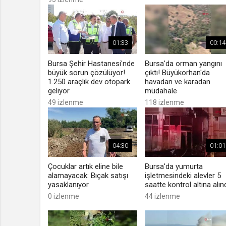
01:33
00:14
Bursa Şehir Hastanesi'nde
Bursa'da orman yangını
büyük sorun çözülüyor!
çıktı! Büyükorhan'da
1.250 araçlık dev otopark
havadan ve karadan
geliyor
müdahale
49 izlenme
118 izlenme
04:30
01:01
Çocuklar artık eline bile
Bursa'da yumurta
alamayacak: Bıçak satışı
işletmesindeki alevler 5
yasaklanıyor
saatte kontrol altına alınd
0 izlenme
44 izlenme