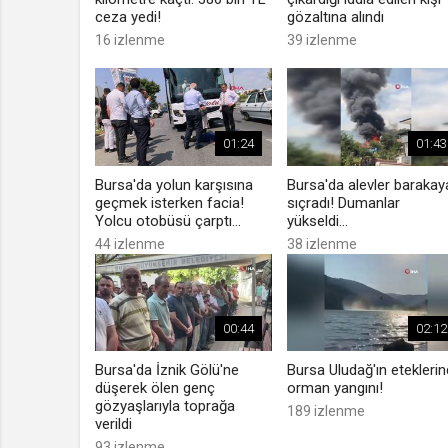
ceza yedi!
gözaltına alındı
16 izlenme
39 izlenme
01:24
01:43
Bursa'da yolun karşısına
Bursa'da alevler barakay
geçmek isterken facia!
sıçradı! Dumanlar
Yolcu otobüsü çarptı...
yükseldi...
44 izlenme
38 izlenme
00:44
02:12
Bursa'da İznik Gölü'ne
Bursa Uludağ'ın etekleri
düşerek ölen genç
orman yangını!
gözyaşlarıyla toprağa
189 izlenme
verildi
93 izlenme