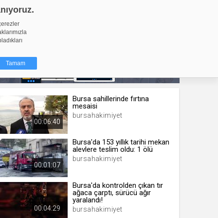
anıyoruz.
GİRİŞ YAP
Video Yükle
çerezler
aklarımızla
pladıkları
Tamam
Bursa sahillerinde fırtına
dığı küçük
mesaisi
ınıza
bursahakimiyet
00:06:40
ir. İzniniz şu
Bursa'da 153 yıllık tarihi mekan
alevlere teslim oldu: 1 ölü
nlarına
bursahakimiyet
şlı hale
00:01:07
ğru bir
Bursa'da kontrolden çıkan tır
ağaca çarptı, sürücü ağır
resi
Türü
yaralandı!
 yıl
00:04:29
bursahakimiyet