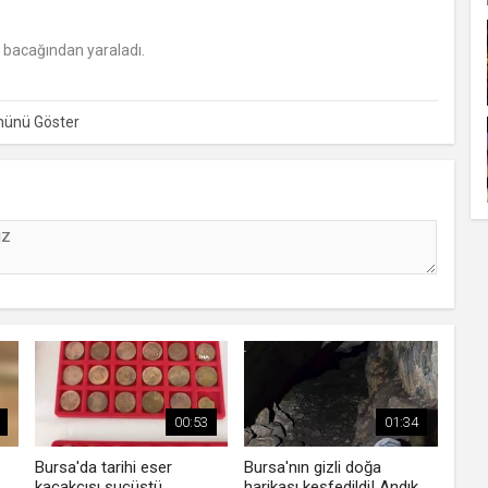
hla bacağından yaraladı.
00:53
01:34
Bursa'da tarihi eser
Bursa'nın gizli doğa
kaçakçısı suçüstü
harikası keşfedildi! Andık