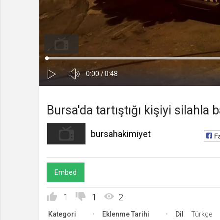
bursahakimiyet
Kanala Katıl
Yüklendi
Yükleniyor
:
0%
0%
Ses
Süre
Toplam
0:00
/
0:48
Kapa
Oynat
Süre
Bursa'da tartıştığı kişiyi silahla
bursahakimiyet
F
Embed
1
1
2
Kategori
Eklenme Tarihi
Dil
Türkçe