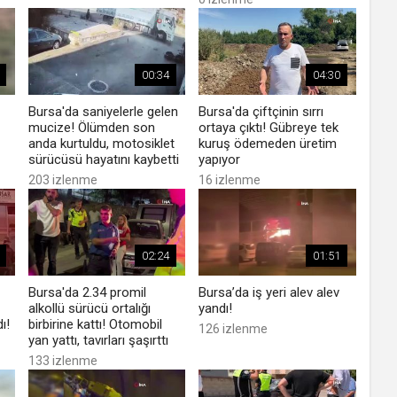
00:34
04:30
Bursa'da saniyelerle gelen
Bursa'da çiftçinin sırrı
mucize! Ölümden son
ortaya çıktı! Gübreye tek
anda kurtuldu, motosiklet
kuruş ödemeden üretim
sürücüsü hayatını kaybetti
yapıyor
203 izlenme
16 izlenme
02:24
01:51
Bursa'da 2.34 promil
Bursa’da iş yeri alev alev
alkollü sürücü ortalığı
yandı!
ı!
birbirine kattı! Otomobil
126 izlenme
yan yattı, tavırları şaşırttı
133 izlenme