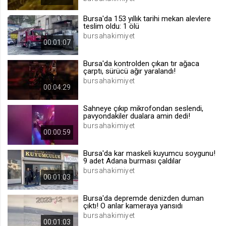
.web.tv
Bursa'da 153 yıllık tarihi mekan alevlere
Site içeriği önerme
teslim oldu: 1 ölü
bursahakimiyet
1 yıl
00:01:07
Bursa'da kontrolden çıkan tır ağaca
voteLike*
çarptı, sürücü ağır yaralandı!
.web.tv
bursahakimiyet
00:04:29
İsimsiz ziyaretçi için site içeriği
beğenme
Sahneye çıkıp mikrofondan seslendi,
1 ay
pavyondakiler dualara amin dedi!
bursahakimiyet
00:00:59
voteDislike*
Bursa'da kar maskeli kuyumcu soygunu!
.web.tv
9 adet Adana burması çaldılar
bursahakimiyet
İsimsiz ziyaretçi için site içeriği
00:01:03
beğenmeme
1 ay
Bursa'da depremde denizden duman
çıktı! O anlar kameraya yansıdı
bursahakimiyet
00:01:03