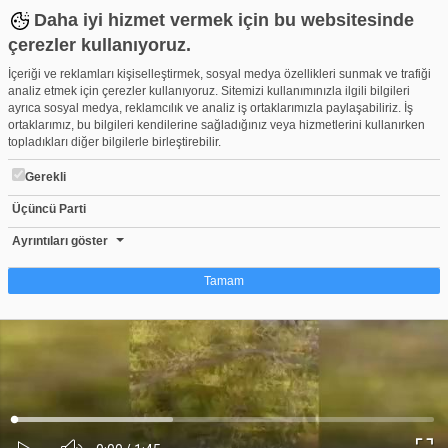
Daha iyi hizmet vermek için bu websitesinde
çerezler kullanıyoruz.
İçeriği ve reklamları kişiselleştirmek, sosyal medya özellikleri sunmak ve trafiği
analiz etmek için çerezler kullanıyoruz. Sitemizi kullanımınızla ilgili bilgileri
ayrıca sosyal medya, reklamcılık ve analiz iş ortaklarımızla paylaşabiliriz. İş
ortaklarımız, bu bilgileri kendilerine sağladığınız veya hizmetlerini kullanırken
topladıkları diğer bilgilerle birleştirebilir.
Gerekli
Üçüncü Parti
Konya'da şiddetli fırtınada kırılan ağaç park halindeki otomobile 
Beğen
Beğenme
Pay
Ayrıntıları göster
0
Tamam
Çerez nedir?
Çerezler, web-sitelerinin, kullanıcıların deneyimlerini daha verimli hale getirmek
amacıyla kullandığı küçük metin dosyalarıdır. Yasalara göre, bu sitenin
işletilmesi için kesinlikle gerekli olan çerezleri cihazınıza yerleştirebiliyoruz.
Diğer çerez türleri için sizden izin almamız gerekiyor. Bu site farklı çerez türleri
Yüklendi
:
Yükleniyor
:
kullanmaktadır. Bazı çerezler, sayfalarımızda yer alan üçüncü şahıs hizmetleri
0%
0%
Ses
tarafından yerleştirilir. İzniniz şu alanlar için geçerlidir: web.tv