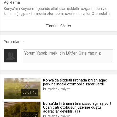
Açıklama
Konya’nın Beyşehir ilçesinde etkili olan şiddetli rüzgar nedeniyle
lang
kırılan ağaç park halindeki otomobilin üzerine devrildi. Otomobilin
.web.tv
zarar gördüğü fırtınada şans eseri yaralanan olmadı.
Seçilen dil tercihini tutmak
1 ay
Yorumlar
webtvs
.web.tv
Oturum verisini tutmak
1 gün
Konya'da şiddetli fırtınada kırılan ağaç
[hash]
park halindeki otomobile zarar verdi
.web.tv
bursahakimiyet
00:01:45
Oturum doğrulama verisi
1 ay
Bursa'da fırtınanın bilançosu ağırlaşıyor!
Uçan çatı otobüsün üzerine düştü,
ağaraçlar devrildi... (1)
00:00:07
channelCategories
bursahakimiyet