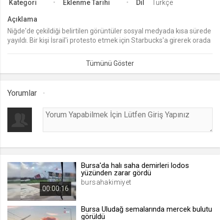
Kategori
Eklenme Tarihi
Dil
Türkçe
lang
Açıklama
.web.tv
Niğde'de çekildiği belirtilen görüntüler sosyal medyada kısa sürede
yayıldı. Bir kişi İsrail'i protesto etmek için Starbucks'a girerek orada
Seçilen dil tercihini tutmak
oturan vatandaşlara hakaretler yağdırmaya başladı. Hızını
1 ay
alamayan saldırgan gelen polise de tokat attı.
webtvs
Yorumlar
.web.tv
Oturum verisini tutmak
1 gün
[hash]
.web.tv
Bursa'da halı saha demirleri lodos
yüzünden zarar gördü
Oturum doğrulama verisi
bursahakimiyet
00:00:16
1 ay
Bursa Uludağ semalarında mercek bulutu
görüldü
channelCategories