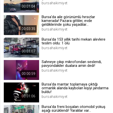
bursahakimiyet
.web.tv
00:01:04
Site içeriği önerme
Bursa'da aile görünümlü hırsızlar
1 yıl
kamerada! Pazara gittiler, evde
geldiklerinde şoku yaşadılar...
00:03:35
bursahakimiyet
voteLike*
Bursa'da 153 yıllık tarihi mekan alevlere
.web.tv
teslim oldu: 1 ölü
İsimsiz ziyaretçi için site içeriği
bursahakimiyet
beğenme
00:01:07
1 ay
Sahneye çıkıp mikrofondan seslendi,
pavyondakiler dualara amin dedi!
bursahakimiyet
voteDislike*
00:00:59
.web.tv
Bursa'da mantar toplamaya çıktığı
İsimsiz ziyaretçi için site içeriği
ormanlık alanda kaybolan kişiyi jandarma
beğenmeme
buldu!
00:01:06
1 ay
bursahakimiyet
Bursa'da freni boşalan otomobil yokuş
aşağı sürüklendi! Yaralılar var...