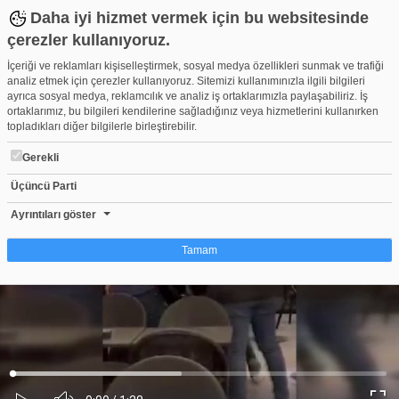
Daha iyi hizmet vermek için bu websitesinde
çerezler kullanıyoruz.
İçeriği ve reklamları kişiselleştirmek, sosyal medya özellikleri sunmak ve trafiği
analiz etmek için çerezler kullanıyoruz. Sitemizi kullanımınızla ilgili bilgileri
ayrıca sosyal medya, reklamcılık ve analiz iş ortaklarımızla paylaşabiliriz. İş
ortaklarımız, bu bilgileri kendilerine sağladığınız veya hizmetlerini kullanırken
topladıkları diğer bilgilerle birleştirebilir.
Gerekli
Üçüncü Parti
Starbucks'a girip vatandaşlara küfretti! Yetmedi bir de polise sald
Beğen
Beğenme
Pay
Ayrıntıları göster
4
Tamam
Çerez nedir?
Çerezler, web-sitelerinin, kullanıcıların deneyimlerini daha verimli hale getirmek
amacıyla kullandığı küçük metin dosyalarıdır. Yasalara göre, bu sitenin
işletilmesi için kesinlikle gerekli olan çerezleri cihazınıza yerleştirebiliyoruz.
Diğer çerez türleri için sizden izin almamız gerekiyor. Bu site farklı çerez türleri
Yüklendi
:
Yükleniyor
:
kullanmaktadır. Bazı çerezler, sayfalarımızda yer alan üçüncü şahıs hizmetleri
0%
0%
Ses
tarafından yerleştirilir. İzniniz şu alanlar için geçerlidir: web.tv