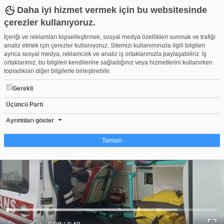
Daha iyi hizmet vermek için bu websitesinde
çerezler kullanıyoruz.
İçeriği ve reklamları kişiselleştirmek, sosyal medya özellikleri sunmak ve trafiği
analiz etmek için çerezler kullanıyoruz. Sitemizi kullanımınızla ilgili bilgileri
ayrıca sosyal medya, reklamcılık ve analiz iş ortaklarımızla paylaşabiliriz. İş
ortaklarımız, bu bilgileri kendilerine sağladığınız veya hizmetlerini kullanırken
topladıkları diğer bilgilerle birleştirebilir.
Gerekli
Üçüncü Parti
Bursa'da freni boşalan otomobil yokuş aşağı sürüklendi! Yaralılar 
Beğen
Beğenme
Pay
Ayrıntıları göster
4
Tamam
Çerez nedir?
Çerezler, web-sitelerinin, kullanıcıların deneyimlerini daha verimli hale getirmek
amacıyla kullandığı küçük metin dosyalarıdır. Yasalara göre, bu sitenin
işletilmesi için kesinlikle gerekli olan çerezleri cihazınıza yerleştirebiliyoruz.
Diğer çerez türleri için sizden izin almamız gerekiyor. Bu site farklı çerez türleri
Yüklendi
:
Yükleniyor
:
kullanmaktadır. Bazı çerezler, sayfalarımızda yer alan üçüncü şahıs hizmetleri
0%
0%
Ses
tarafından yerleştirilir. İzniniz şu alanlar için geçerlidir: web.tv