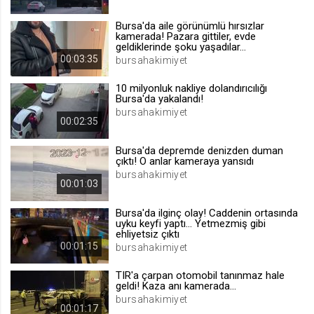
.web.tv
Bursa'da aile görünümlü hırsızlar
Site içeriği önerme
kamerada! Pazara gittiler, evde
geldiklerinde şoku yaşadılar...
1 yıl
00:03:35
bursahakimiyet
10 milyonluk nakliye dolandırıcılığı
voteLike*
Bursa'da yakalandı!
.web.tv
bursahakimiyet
00:02:35
İsimsiz ziyaretçi için site içeriği
beğenme
Bursa'da depremde denizden duman
1 ay
çıktı! O anlar kameraya yansıdı
bursahakimiyet
00:01:03
voteDislike*
Bursa'da ilginç olay! Caddenin ortasında
.web.tv
uyku keyfi yaptı... Yetmezmiş gibi
ehliyetsiz çıktı
İsimsiz ziyaretçi için site içeriği
00:01:15
bursahakimiyet
beğenmeme
1 ay
TIR'a çarpan otomobil tanınmaz hale
geldi! Kaza anı kamerada...
bursahakimiyet
00:01:17