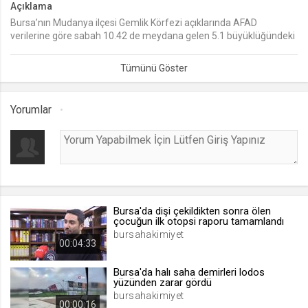
Açıklama
Bursa’nın Mudanya ilçesi Gemlik Körfezi açıklarında AFAD
lang
verilerine göre sabah 10.42 de meydana gelen 5.1 büyüklüğündeki
.web.tv
deprem vatandaşlarda korkuya sebep oldu. Bir marketin
Seçilen dil tercihini tutmak
raflarındaki ürünler yerlere saçılırken, bazı binalarda çatlaklar
meydana geldi. Vatandaşlar Gemlik ve Mudanya'da bakanlık ve
1 ay
yerel yönetimlerin adım atması gerektiğini kaydettiler.
Yorumlar
webtvs
.web.tv
Oturum verisini tutmak
1 gün
Bursa'da dişi çekildikten sonra ölen
[hash]
çocuğun ilk otopsi raporu tamamlandı
.web.tv
bursahakimiyet
00:04:33
Oturum doğrulama verisi
1 ay
Bursa'da halı saha demirleri lodos
yüzünden zarar gördü
bursahakimiyet
00:00:16
channelCategories