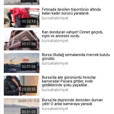
.web.tv
Fırtınada devrilen triportörün altında
Site içeriği önerme
kalan kadın sürücü yaralandı
bursahakimiyet
1 yıl
00:02:12
Kan donduran vahşet! Cinnet geçirdi,
voteLike*
eşini ve annesini vurdu
.web.tv
bursahakimiyet
00:01:08
İsimsiz ziyaretçi için site içeriği
beğenme
Bursa Uludağ semalarında mercek bulutu
1 ay
görüldü
bursahakimiyet
00:01:04
voteDislike*
Bursa'da aile görünümlü hırsızlar
.web.tv
kamerada! Pazara gittiler, evde
geldiklerinde şoku yaşadılar...
İsimsiz ziyaretçi için site içeriği
00:03:35
bursahakimiyet
beğenmeme
1 ay
Bursa'da depremde denizden duman
çıktı! O anlar kameraya yansıdı
bursahakimiyet
00:01:03