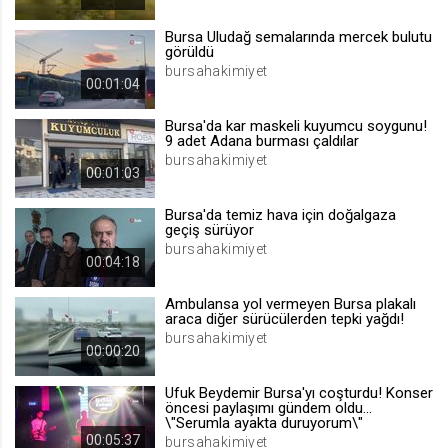
.web.tv
Bursa Uludağ semalarında mercek bulutu
Site içeriği önerme
görüldü
bursahakimiyet
1 yıl
00:01:04
Bursa'da kar maskeli kuyumcu soygunu!
voteLike*
9 adet Adana burması çaldılar
.web.tv
bursahakimiyet
00:01:03
İsimsiz ziyaretçi için site içeriği
beğenme
Bursa'da temiz hava için doğalgaza
1 ay
geçiş sürüyor
bursahakimiyet
00:04:18
voteDislike*
Ambulansa yol vermeyen Bursa plakalı
.web.tv
araca diğer sürücülerden tepki yağdı!
bursahakimiyet
İsimsiz ziyaretçi için site içeriği
00:00:20
beğenmeme
1 ay
Ufuk Beydemir Bursa'yı coşturdu! Konser
öncesi paylaşımı gündem oldu...
\"Serumla ayakta duruyorum\"
00:05:37
bursahakimiyet