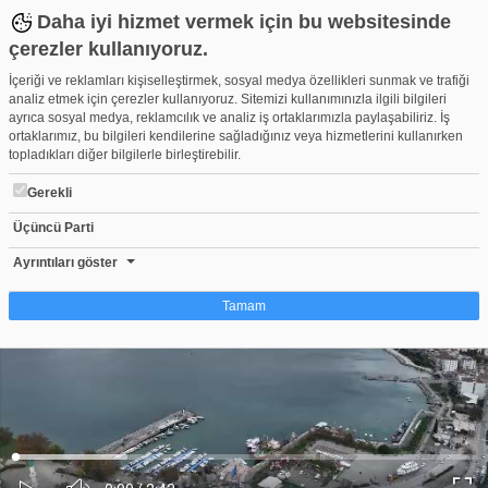
Daha iyi hizmet vermek için bu websitesinde
çerezler kullanıyoruz.
İçeriği ve reklamları kişiselleştirmek, sosyal medya özellikleri sunmak ve trafiği
analiz etmek için çerezler kullanıyoruz. Sitemizi kullanımınızla ilgili bilgileri
ayrıca sosyal medya, reklamcılık ve analiz iş ortaklarımızla paylaşabiliriz. İş
ortaklarımız, bu bilgileri kendilerine sağladığınız veya hizmetlerini kullanırken
topladıkları diğer bilgilerle birleştirebilir.
Gerekli
Üçüncü Parti
Depremin merkezi üssü Gemlik Körfezi böyle görüntülendi
Beğen
Beğenme
Pay
Ayrıntıları göster
5
Tamam
Çerez nedir?
Çerezler, web-sitelerinin, kullanıcıların deneyimlerini daha verimli hale getirmek
amacıyla kullandığı küçük metin dosyalarıdır. Yasalara göre, bu sitenin
işletilmesi için kesinlikle gerekli olan çerezleri cihazınıza yerleştirebiliyoruz.
Diğer çerez türleri için sizden izin almamız gerekiyor. Bu site farklı çerez türleri
Yüklendi
:
Yükleniyor
:
kullanmaktadır. Bazı çerezler, sayfalarımızda yer alan üçüncü şahıs hizmetleri
0%
0%
Ses
tarafından yerleştirilir. İzniniz şu alanlar için geçerlidir: web.tv