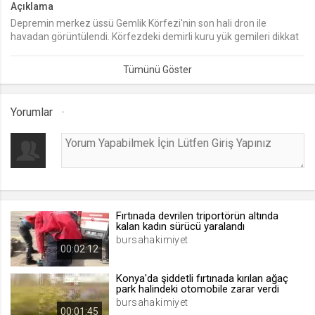
Açıklama
Depremin merkez üssü Gemlik Körfezi'nin son hali dron ile
lang
havadan görüntülendi. Körfezdeki demirli kuru yük gemileri dikkat
.web.tv
çekti.
Seçilen dil tercihini tutmak
1 ay
Yorumlar
webtvs
.web.tv
Oturum verisini tutmak
1 gün
Fırtınada devrilen triportörün altında
[hash]
kalan kadın sürücü yaralandı
.web.tv
bursahakimiyet
00:02:12
Oturum doğrulama verisi
1 ay
Konya'da şiddetli fırtınada kırılan ağaç
park halindeki otomobile zarar verdi
bursahakimiyet
00:01:45
channelCategories