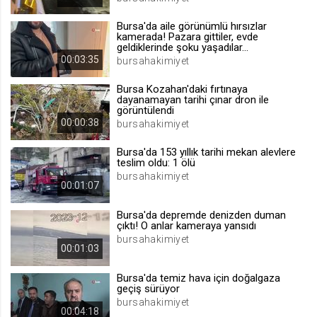
.web.tv
Bursa'da aile görünümlü hırsızlar
Site içeriği önerme
kamerada! Pazara gittiler, evde
geldiklerinde şoku yaşadılar...
1 yıl
00:03:35
bursahakimiyet
Bursa Kozahan'daki fırtınaya
voteLike*
dayanamayan tarihi çınar dron ile
görüntülendi
.web.tv
00:00:38
bursahakimiyet
İsimsiz ziyaretçi için site içeriği
beğenme
Bursa'da 153 yıllık tarihi mekan alevlere
1 ay
teslim oldu: 1 ölü
bursahakimiyet
00:01:07
voteDislike*
Bursa'da depremde denizden duman
.web.tv
çıktı! O anlar kameraya yansıdı
bursahakimiyet
İsimsiz ziyaretçi için site içeriği
00:01:03
beğenmeme
1 ay
Bursa'da temiz hava için doğalgaza
geçiş sürüyor
bursahakimiyet
00:04:18