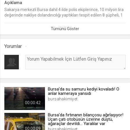
Açıklama
Sakarya merkezli Bursa dahil 4 ilde polis ekiplerince, 10 milyon lira
lang
değerinde nakliye dolandırıcılığı yaptıkları tespit edilen 8 şüpheli, 1
.web.tv
buçuk milyon liralık bir dolandırıcılık daha gerçekleştirirken suçüstü
Seçilen dil tercihini tutmak
yakalandı. Adliyeye sevk edilen şüphelilerden 4’ü tutuklanırken, 4’ü
adli kontrolle serbest bırakıldı.
1 ay
Yorumlar
webtvs
.web.tv
Oturum verisini tutmak
1 gün
Bursa’da su samuru kediyi kovaladı! O
[hash]
anlar kameraya yansıdı
.web.tv
bursahakimiyet
00:00:42
Oturum doğrulama verisi
1 ay
Bursa'da fırtınanın bilançosu ağırlaşıyor!
Uçan çatı otobüsün üzerine düştü,
ağaraçlar devrildi... Yaralılar var
00:00:09
channelCategories
bursahakimiyet