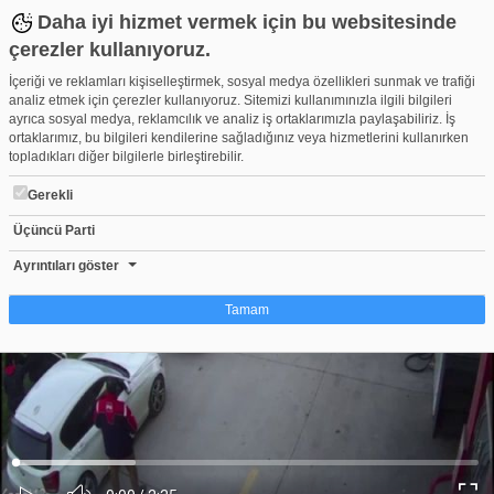
Daha iyi hizmet vermek için bu websitesinde
çerezler kullanıyoruz.
İçeriği ve reklamları kişiselleştirmek, sosyal medya özellikleri sunmak ve trafiği
analiz etmek için çerezler kullanıyoruz. Sitemizi kullanımınızla ilgili bilgileri
ayrıca sosyal medya, reklamcılık ve analiz iş ortaklarımızla paylaşabiliriz. İş
ortaklarımız, bu bilgileri kendilerine sağladığınız veya hizmetlerini kullanırken
topladıkları diğer bilgilerle birleştirebilir.
Gerekli
Üçüncü Parti
10 milyonluk nakliye dolandırıcılığı Bursa'da yakalandı!
Beğen
Beğenme
Pay
Ayrıntıları göster
2
Tamam
Çerez nedir?
Çerezler, web-sitelerinin, kullanıcıların deneyimlerini daha verimli hale getirmek
amacıyla kullandığı küçük metin dosyalarıdır. Yasalara göre, bu sitenin
işletilmesi için kesinlikle gerekli olan çerezleri cihazınıza yerleştirebiliyoruz.
Diğer çerez türleri için sizden izin almamız gerekiyor. Bu site farklı çerez türleri
Yüklendi
:
Yükleniyor
:
kullanmaktadır. Bazı çerezler, sayfalarımızda yer alan üçüncü şahıs hizmetleri
0%
0%
Ses
tarafından yerleştirilir. İzniniz şu alanlar için geçerlidir: web.tv