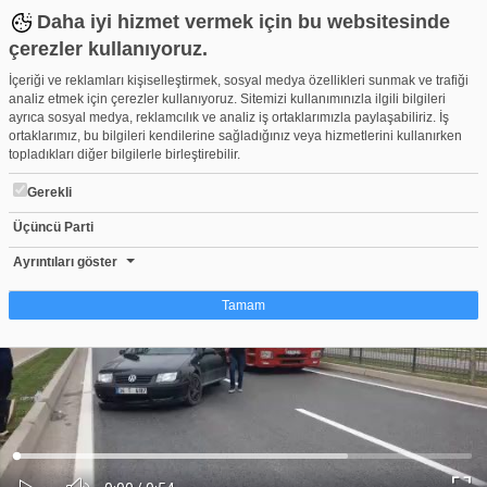
Daha iyi hizmet vermek için bu websitesinde
çerezler kullanıyoruz.
İçeriği ve reklamları kişiselleştirmek, sosyal medya özellikleri sunmak ve trafiği
analiz etmek için çerezler kullanıyoruz. Sitemizi kullanımınızla ilgili bilgileri
ayrıca sosyal medya, reklamcılık ve analiz iş ortaklarımızla paylaşabiliriz. İş
ortaklarımız, bu bilgileri kendilerine sağladığınız veya hizmetlerini kullanırken
topladıkları diğer bilgilerle birleştirebilir.
Gerekli
Üçüncü Parti
Bursa'da otomobil bariyere çarptı!
Beğen
Beğenme
Pay
Ayrıntıları göster
2
Tamam
Çerez nedir?
Çerezler, web-sitelerinin, kullanıcıların deneyimlerini daha verimli hale getirmek
amacıyla kullandığı küçük metin dosyalarıdır. Yasalara göre, bu sitenin
işletilmesi için kesinlikle gerekli olan çerezleri cihazınıza yerleştirebiliyoruz.
Diğer çerez türleri için sizden izin almamız gerekiyor. Bu site farklı çerez türleri
Yüklendi
:
Yükleniyor
:
kullanmaktadır. Bazı çerezler, sayfalarımızda yer alan üçüncü şahıs hizmetleri
0%
0%
Ses
tarafından yerleştirilir. İzniniz şu alanlar için geçerlidir: web.tv