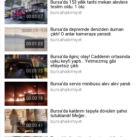
Bursa'da 153 yıllık tarihi mekan alevlere
teslim oldu: 1 ölü
.web.tv
bursahakimiyet
Site içeriği önerme
00:01:07
1 yıl
Bursa'da depremde denizden duman
çıktı! O anlar kameraya yansıdı
bursahakimiyet
voteLike*
00:01:03
.web.tv
Bursa'da ilginç olay! Caddenin ortasında
İsimsiz ziyaretçi için site içeriği
uyku keyfi yaptı... Yetmezmiş gibi
beğenme
ehliyetsiz çıktı
1 ay
00:01:15
bursahakimiyet
Bursa'da servis minibüsü alev alev yandı
voteDislike*
bursahakimiyet
.web.tv
00:00:18
İsimsiz ziyaretçi için site içeriği
beğenmeme
Bursa'da kaldırım taşıyla dövülen şahıs
tutuklandı! Meğer...
1 ay
bursahakimiyet
00:00:41