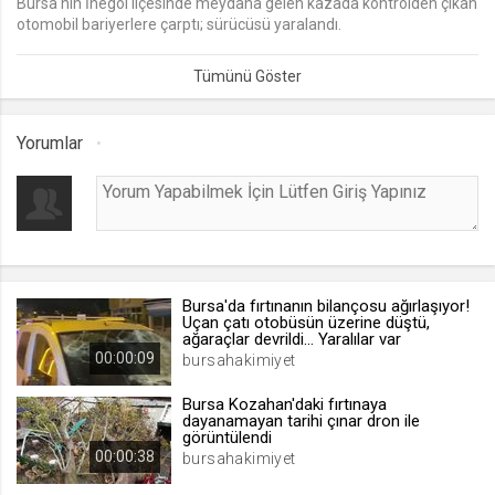
Bursa'nın İnegöl ilçesinde meydana gelen kazada kontrolden çıkan
otomobil bariyerlere çarptı; sürücüsü yaralandı.
lang
.web.tv
Seçilen dil tercihini tutmak
1 ay
Yorumlar
webtvs
.web.tv
Oturum verisini tutmak
1 gün
Bursa'da fırtınanın bilançosu ağırlaşıyor!
Uçan çatı otobüsün üzerine düştü,
ağaraçlar devrildi... Yaralılar var
[hash]
00:00:09
bursahakimiyet
.web.tv
Oturum doğrulama verisi
Bursa Kozahan'daki fırtınaya
dayanamayan tarihi çınar dron ile
1 ay
görüntülendi
00:00:38
bursahakimiyet
channelCategories