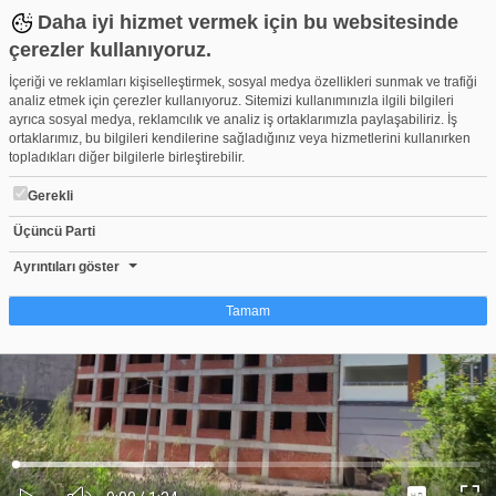
Daha iyi hizmet vermek için bu websitesinde
çerezler kullanıyoruz.
İçeriği ve reklamları kişiselleştirmek, sosyal medya özellikleri sunmak ve trafiği
analiz etmek için çerezler kullanıyoruz. Sitemizi kullanımınızla ilgili bilgileri
ayrıca sosyal medya, reklamcılık ve analiz iş ortaklarımızla paylaşabiliriz. İş
ortaklarımız, bu bilgileri kendilerine sağladığınız veya hizmetlerini kullanırken
topladıkları diğer bilgilerle birleştirebilir.
Gerekli
Üçüncü Parti
Bursa'da acı son! 30 yıl sonra kardeşiyle aynı kaderi yaşadı
Beğen
Beğenme
Pay
Ayrıntıları göster
89
Tamam
Çerez nedir?
Çerezler, web-sitelerinin, kullanıcıların deneyimlerini daha verimli hale getirmek
amacıyla kullandığı küçük metin dosyalarıdır. Yasalara göre, bu sitenin
işletilmesi için kesinlikle gerekli olan çerezleri cihazınıza yerleştirebiliyoruz.
Diğer çerez türleri için sizden izin almamız gerekiyor. Bu site farklı çerez türleri
Yüklendi
:
Yükleniyor
:
kullanmaktadır. Bazı çerezler, sayfalarımızda yer alan üçüncü şahıs hizmetleri
0%
0%
Ses
tarafından yerleştirilir. İzniniz şu alanlar için geçerlidir: web.tv