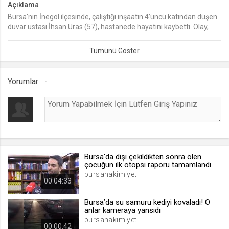
Açıklama
Bursa'nın İnegöl ilçesinde, çalıştığı inşaatın 4’üncü katından düşen
lang
duvar ustası İhsan Uras (57), hastanede hayatını kaybetti. Olay,
.web.tv
beraber çalıştıkları oğlu Tolga U.’nun gözleri önünde yaşanırken,
Seçilen dil tercihini tutmak
Uras’ın kardeşi Halis Uras’ın da 30 yıl önce inşaattan düşüp öldüğü
öğrenildi.
1 ay
Yorumlar
webtvs
.web.tv
Oturum verisini tutmak
1 gün
Bursa'da dişi çekildikten sonra ölen
[hash]
çocuğun ilk otopsi raporu tamamlandı
.web.tv
bursahakimiyet
00:04:33
Oturum doğrulama verisi
1 ay
Bursa’da su samuru kediyi kovaladı! O
anlar kameraya yansıdı
bursahakimiyet
00:00:42
channelCategories