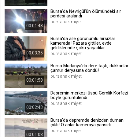
.web.tv
Bursa'da Nevrigül'ün ölümündeki sır
Site içeriği önerme
perdesi aralandı
bursahakimiyet
1 yıl
00:01:48
Bursa'da aile görünümlü hırsızlar
voteLike*
kamerada! Pazara gittiler, evde
geldiklerinde şoku yaşadılar...
.web.tv
00:03:35
bursahakimiyet
İsimsiz ziyaretçi için site içeriği
beğenme
Bursa Mudanya’da dere taştı, dükkanlar
1 ay
çamur deryasına döndü!
bursahakimiyet
00:01:58
voteDislike*
Depremin merkezi üssü Gemlik Körfezi
.web.tv
böyle görüntülendi
bursahakimiyet
İsimsiz ziyaretçi için site içeriği
00:02:43
beğenmeme
1 ay
Bursa'da depremde denizden duman
çıktı! O anlar kameraya yansıdı
bursahakimiyet
00:01:03