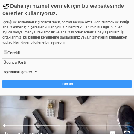
Daha iyi hizmet vermek için bu websitesinde
çerezler kullanıyoruz.
İçeriği ve reklamları kişiselleştirmek, sosyal medya özellikleri sunmak ve trafiği
analiz etmek için çerezler kullanıyoruz. Sitemizi kullanımınızla ilgili bilgileri
ayrıca sosyal medya, reklamcılık ve analiz iş ortaklarımızla paylaşabiliriz. İş
ortaklarımız, bu bilgileri kendilerine sağladığınız veya hizmetlerini kullanırken
topladıkları diğer bilgilerle birleştirebilir.
Gerekli
Üçüncü Parti
6 ilde Kuyu-9 Operasyonları... Bakan Yerlikaya: 2 suç örgütü üye
Beğen
Beğenme
Pay
Ayrıntıları göster
2
Tamam
Çerez nedir?
Çerezler, web-sitelerinin, kullanıcıların deneyimlerini daha verimli hale getirmek
amacıyla kullandığı küçük metin dosyalarıdır. Yasalara göre, bu sitenin
işletilmesi için kesinlikle gerekli olan çerezleri cihazınıza yerleştirebiliyoruz.
Diğer çerez türleri için sizden izin almamız gerekiyor. Bu site farklı çerez türleri
Yüklendi
:
Yükleniyor
:
kullanmaktadır. Bazı çerezler, sayfalarımızda yer alan üçüncü şahıs hizmetleri
0%
0%
Ses
tarafından yerleştirilir. İzniniz şu alanlar için geçerlidir: web.tv