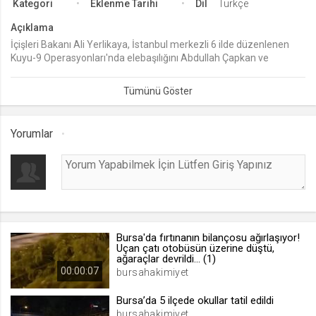
Kategori
Eklenme Tarihi
Dil
Türkçe
lang
Açıklama
.web.tv
İçişleri Bakanı Ali Yerlikaya, İstanbul merkezli 6 ilde düzenlenen
Kuyu-9 Operasyonları'nda elebaşılığını Abdullah Çapkan ve
Seçilen dil tercihini tutmak
Ramazan Taş’ın yaptığı birbirleriyle husumetli 2 ayrı organize suç
1 ay
örgütü üyesi 47 şüphelinin yakalandığını açıkladı.
webtvs
Yorumlar
.web.tv
Oturum verisini tutmak
1 gün
[hash]
.web.tv
Bursa'da fırtınanın bilançosu ağırlaşıyor!
Uçan çatı otobüsün üzerine düştü,
Oturum doğrulama verisi
ağaraçlar devrildi... (1)
00:00:07
1 ay
bursahakimiyet
Bursa’da 5 ilçede okullar tatil edildi
channelCategories
bursahakimiyet