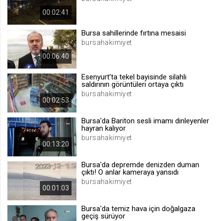
.web.tv
00:02:41
Site içeriği önerme
Bursa sahillerinde fırtına mesaisi
1 yıl
bursahakimiyet
00:06:40
voteLike*
Esenyurt’ta tekel bayisinde silahlı
.web.tv
saldırının görüntüleri ortaya çıktı
İsimsiz ziyaretçi için site içeriği
bursahakimiyet
beğenme
00:02:53
1 ay
Bursa'da Bariton sesli imamı dinleyenler
hayran kalıyor
bursahakimiyet
voteDislike*
00:13:20
.web.tv
Bursa'da depremde denizden duman
İsimsiz ziyaretçi için site içeriği
çıktı! O anlar kameraya yansıdı
beğenmeme
bursahakimiyet
00:01:03
1 ay
Bursa'da temiz hava için doğalgaza
geçiş sürüyor