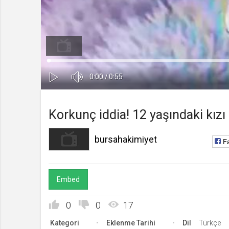
bursahakimiyet
Kanala Katıl
Yüklendi
:
Yükleniyor
:
0%
0%
Ses
Süre
Toplam
0:00
/
0:55
Kapa
Oynat
Süre
Korkunç iddia! 12 yaşındaki kızı 
bursahakimiyet
F
Embed
0
0
17
Kategori
Eklenme Tarihi
Dil
Türkçe