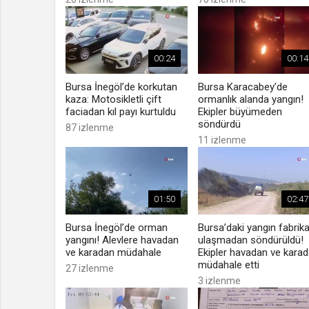
00:24
00:14
Bursa İnegöl’de korkutan
Bursa Karacabey’de
kaza: Motosikletli çift
ormanlık alanda yangın!
faciadan kıl payı kurtuldu
Ekipler büyümeden
söndürdü
87 izlenme
11 izlenme
01:50
02:47
Bursa İnegöl’de orman
Bursa’daki yangın fabrik
yangını! Alevlere havadan
ulaşmadan söndürüldü!
ve karadan müdahale
Ekipler havadan ve kara
müdahale etti
27 izlenme
3 izlenme