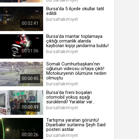
bursahakimiyet
Bursa’da 5 ilçede okullar tatil
edildi
bursahakimiyet
00:02:41
 yıl
Bursa'da mantar toplamaya
çıktığı ormanlık alanda
ay
kaybolan kişiyi jandarma buldu!
00:01:06
bursahakimiyet
gün
Somali Cumhurbaşkanı'nın
ay
oğlunun videosu ortaya çıktı!
Motokuryenin ölümüne neden
olmuştu
00:00:45
ıl
bursahakimiyet
ay
Bursa'da freni boşalan
otomobil yokuş aşağı
ay
sürüklendi! Yaralılar var...
00:00:49
bursahakimiyet
Tartışma yaratan görüntü!
Diyarbakır surlarına Şeyh Said
posteri astılar
00:00:26
bursahakimiyet