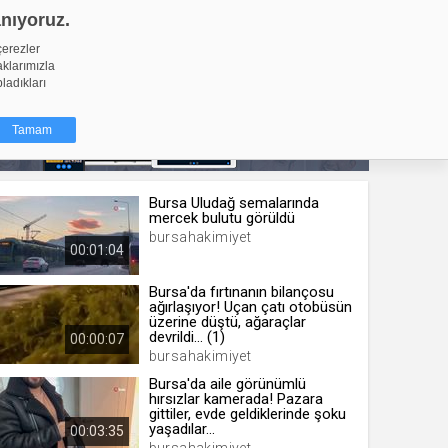
anıyoruz.
GİRİŞ YAP
Video Yükle
çerezler
aklarımızla
pladıkları
Tamam
Bursa Uludağ semalarında
dığı küçük
mercek bulutu görüldü
ınıza
bursahakimiyet
00:01:04
ir. İzniniz şu
Bursa'da fırtınanın bilançosu
ağırlaşıyor! Uçan çatı otobüsün
nlarına
üzerine düştü, ağaraçlar
şlı hale
devrildi... (1)
00:00:07
ğru bir
bursahakimiyet
Bursa'da aile görünümlü
resi
Türü
hırsızlar kamerada! Pazara
gittiler, evde geldiklerinde şoku
 yıl
yaşadılar...
00:03:35