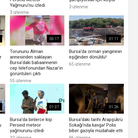
Yağmuru'nu izledi
3 izlenme
3 izlenme
03:17
01:11
Torununu Alman
Bursa'da orman yangınının
r
annesinden saklayan
eşiğinden dönüldü!
Bursa'daki babaannenin
65 izlenme
cep telefonundan Nazar'ın
görüntüleri çıktı
55 izlenme
01:37
01:26
Bursa'da binlerce kişi
Bursa'daki tarihi Arapşükrü
u
Perseid meteor
Sokağı'nda kavga! Polis
yağmurunu izledi
biber gazıyla müdahale etti
32 izlenme
96 izlenme