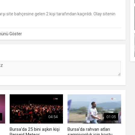
rşı site bahçesine gelen 2 kişi tarafından kaçırıldı. Olay sitenin
04:54
01:05
Bursa'da 25 bini aşkın kişi
Bursa'da rahvan atları
Perseid Meteor
şampiyonluk için koştu