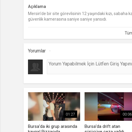
Açıklama
Mersin'de bir site görevlisinin 12 yaşındaki kızı, sabaha ka
güvenlik kamerasına saniye saniye yansıdı.
Yorumlar
01:27
00:06
Bursa'da iki grup arasında
Bursa’da drift atan
kavga! Pizzacıda
sürücüye ceza yağdı