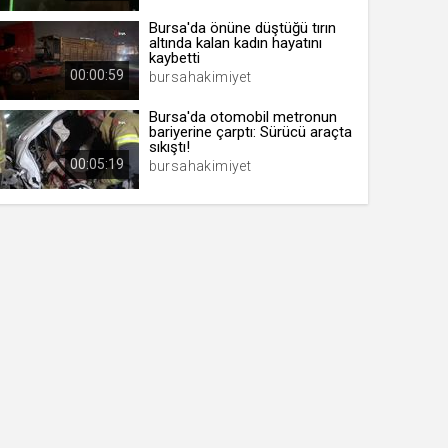
Bursa'da önüne düştüğü tırın
altında kalan kadın hayatını
kaybetti
00:00:59
bursahakimiyet
Bursa'da otomobil metronun
bariyerine çarptı: Sürücü araçta
sıkıştı!
00:05:19
bursahakimiyet