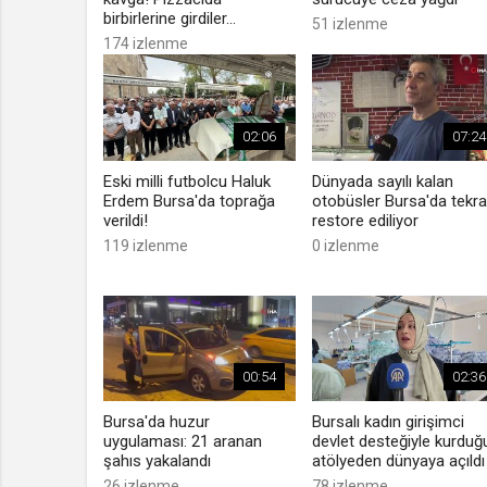
birbirlerine girdiler...
51 izlenme
174 izlenme
02:06
07:24
Eski milli futbolcu Haluk
Dünyada sayılı kalan
Erdem Bursa'da toprağa
otobüsler Bursa'da tekra
verildi!
restore ediliyor
119 izlenme
0 izlenme
00:54
02:36
Bursa'da huzur
Bursalı kadın girişimci
uygulaması: 21 aranan
devlet desteğiyle kurduğ
şahıs yakalandı
atölyeden dünyaya açıldı
26 izlenme
78 izlenme