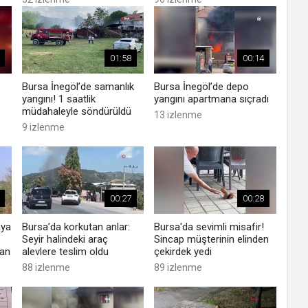
01:58
00:14
Bursa İnegöl’de samanlık
Bursa İnegöl’de depo
yangını! 1 saatlik
yangını apartmana sıçradı
müdahaleyle söndürüldü
13 izlenme
9 izlenme
00:27
00:28
aya
Bursa’da korkutan anlar:
Bursa'da sevimli misafir!
Seyir halindeki araç
Sincap müşterinin elinden
dan
alevlere teslim oldu
çekirdek yedi
88 izlenme
89 izlenme