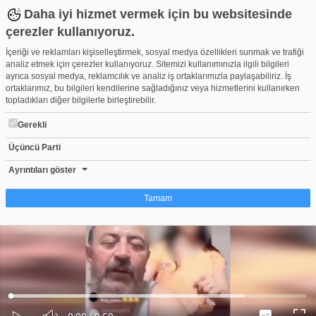
Daha iyi hizmet vermek için bu websitesinde
çerezler kullanıyoruz.
İçeriği ve reklamları kişiselleştirmek, sosyal medya özellikleri sunmak ve trafiği
analiz etmek için çerezler kullanıyoruz. Sitemizi kullanımınızla ilgili bilgileri
ayrıca sosyal medya, reklamcılık ve analiz iş ortaklarımızla paylaşabiliriz. İş
ortaklarımız, bu bilgileri kendilerine sağladığınız veya hizmetlerini kullanırken
topladıkları diğer bilgilerle birleştirebilir.
Gerekli
Üçüncü Parti
Kızını TikTok'ta oynatarak para kazanmaya çalışan rezil baba! Gör
Beğen
Beğenme
Pay
Ayrıntıları göster
3
Tamam
Çerez nedir?
Çerezler, web-sitelerinin, kullanıcıların deneyimlerini daha verimli hale getirmek
amacıyla kullandığı küçük metin dosyalarıdır. Yasalara göre, bu sitenin
işletilmesi için kesinlikle gerekli olan çerezleri cihazınıza yerleştirebiliyoruz.
Diğer çerez türleri için sizden izin almamız gerekiyor. Bu site farklı çerez türleri
Yüklendi
:
Yükleniyor
:
kullanmaktadır. Bazı çerezler, sayfalarımızda yer alan üçüncü şahıs hizmetleri
0%
0%
Ses
tarafından yerleştirilir. İzniniz şu alanlar için geçerlidir: web.tv