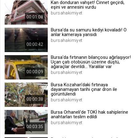
Kan donduran vahşet! Cinnet geçirdi,
eşini ve annesini vurdu
.web.tv
bursahakimiyet
Site içeriği önerme
00:01:08
1 yıl
Bursa’da su samuru kediyi kovaladı! O
anlar kameraya yansıdı
bursahakimiyet
voteLike*
00:00:42
.web.tv
Bursa'da fırtınanın bilançosu ağırlaşıyor!
İsimsiz ziyaretçi için site içeriği
Uçan çatı otobüsün üzerine düştü,
beğenme
ağaraçlar devrildi... Yaralılar var
1 ay
00:00:09
bursahakimiyet
Bursa Kozahan'daki fırtınaya
voteDislike*
dayanamayan tarihi çınar dron ile
görüntülendi
.web.tv
00:00:38
bursahakimiyet
İsimsiz ziyaretçi için site içeriği
beğenmeme
Bursa Orhaneli’de TOKİ hak sahiplerine
anahtarları teslim edildi
1 ay
bursahakimiyet
00:03:35