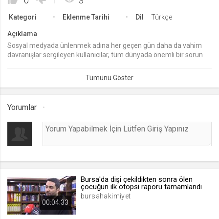
0
1
3
lang
Kategori
Eklenme Tarihi
Dil
Türkçe
.web.tv
Açıklama
Seçilen dil tercihini tutmak
Sosyal medyada ünlenmek adına her geçen gün daha da vahim
1 ay
davranışlar sergileyen kullanıcılar, tüm dünyada önemli bir sorun
haline geldi. Son örnek de Hatay'ın Erzin ilçesinden... Bir baba
TikTok yayınında yanındaki kızını canlı yayında oynatarak para
kazanmaya çalışmıştı. O çocuk için bakanlık harekete geçti ve
webtvs
çocuk devlet korumasına alındı.
.web.tv
Yorumlar
Oturum verisini tutmak
1 gün
[hash]
.web.tv
Oturum doğrulama verisi
Bursa'da dişi çekildikten sonra ölen
çocuğun ilk otopsi raporu tamamlandı
1 ay
bursahakimiyet
00:04:33
channelCategories