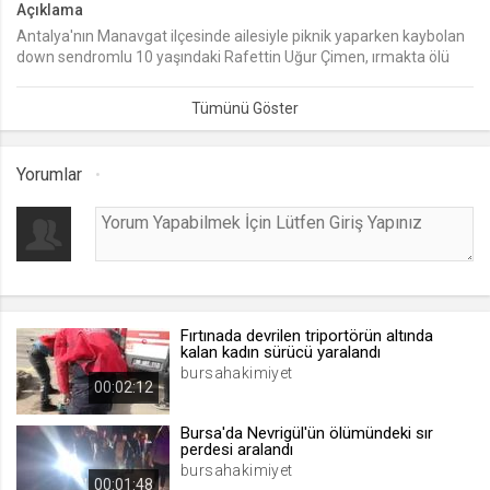
Açıklama
Antalya'nın Manavgat ilçesinde ailesiyle piknik yaparken kaybolan
lang
down sendromlu 10 yaşındaki Rafettin Uğur Çimen, ırmakta ölü
.web.tv
bulundu. Çocuğun ağabeyi Ali Çimen, "Kardeşimle aynı ismi taşıyan
Seçilen dil tercihini tutmak
babamın kuzeni Rafettin Çimen de aynı ırmakta boğuldu" dedi.
1 ay
Yorumlar
webtvs
.web.tv
Oturum verisini tutmak
1 gün
Fırtınada devrilen triportörün altında
[hash]
kalan kadın sürücü yaralandı
.web.tv
bursahakimiyet
00:02:12
Oturum doğrulama verisi
1 ay
Bursa'da Nevrigül'ün ölümündeki sır
perdesi aralandı
bursahakimiyet
00:01:48
channelCategories