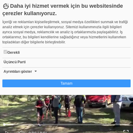
Daha iyi hizmet vermek için bu websitesinde
çerezler kullanıyoruz.
İçeriği ve reklamları kişiselleştirmek, sosyal medya özellikleri sunmak ve trafiği
analiz etmek için çerezler kullanıyoruz. Sitemizi kullanımınızla ilgili bilgileri
ayrıca sosyal medya, reklamcılık ve analiz iş ortaklarımızla paylaşabiliriz. İş
ortaklarımız, bu bilgileri kendilerine sağladığınız veya hizmetlerini kullanırken
topladıkları diğer bilgilerle birleştirebilir.
Gerekli
Üçüncü Parti
Çok acı tesadüf! Rafettin Uğur Çimen'in cansız bedeni bulundu...
Beğen
Beğenme
Pay
Ayrıntıları göster
0
Tamam
Çerez nedir?
Çerezler, web-sitelerinin, kullanıcıların deneyimlerini daha verimli hale getirmek
amacıyla kullandığı küçük metin dosyalarıdır. Yasalara göre, bu sitenin
işletilmesi için kesinlikle gerekli olan çerezleri cihazınıza yerleştirebiliyoruz.
Diğer çerez türleri için sizden izin almamız gerekiyor. Bu site farklı çerez türleri
Yüklendi
:
Yükleniyor
:
kullanmaktadır. Bazı çerezler, sayfalarımızda yer alan üçüncü şahıs hizmetleri
0%
0%
Ses
tarafından yerleştirilir. İzniniz şu alanlar için geçerlidir: web.tv