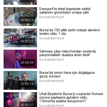
.web.tv
Esenyurt’ta tekel bayisinde silahlı
Site içeriği önerme
saldırının görüntüleri ortaya çıktı
bursahakimiyet
1 yıl
00:02:53
Bursa'da 153 yıllık tarihi mekan alevlere
voteLike*
teslim oldu: 1 ölü
.web.tv
bursahakimiyet
00:01:07
İsimsiz ziyaretçi için site içeriği
beğenme
Sahneye çıkıp mikrofondan seslendi,
1 ay
pavyondakiler dualara amin dedi!
bursahakimiyet
00:00:59
voteDislike*
Bursa'da temiz hava için doğalgaza
.web.tv
geçiş sürüyor
bursahakimiyet
İsimsiz ziyaretçi için site içeriği
00:04:18
beğenmeme
1 ay
Ufuk Beydemir Bursa'yı coşturdu! Konser
öncesi paylaşımı gündem oldu...
\"Serumla ayakta duruyorum\"
00:05:37
bursahakimiyet