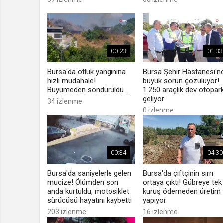
00:23
01:33
Bursa'da otluk yangınına
Bursa Şehir Hastanesi'n
hızlı müdahale!
büyük sorun çözülüyor!
Büyümeden söndürüldü...
1.250 araçlık dev otopar
geliyor
34 izlenme
0 izlenme
00:34
04:30
Bursa'da saniyelerle gelen
Bursa'da çiftçinin sırrı
mucize! Ölümden son
ortaya çıktı! Gübreye tek
anda kurtuldu, motosiklet
kuruş ödemeden üretim
sürücüsü hayatını kaybetti
yapıyor
203 izlenme
16 izlenme