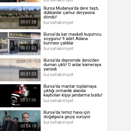
bursahakimiyet
Bursa Mudanya’da dere taştı,
dükkanlar çamur deryasına
döndü!
00:01:58
bursahakimiyet
 yıl
Bursa'da kar maskeli kuyumcu
soygunu! 9 adet Adana
ay
burması çaldılar
00:01:03
bursahakimiyet
gün
Bursa'da depremde denizden
ay
duman çıktı! O anlar kameraya
yansıdı
00:01:03
bursahakimiyet
ıl
ay
Bursa'da mantar toplamaya
çıktığı ormanlık alanda
ay
kaybolan kişiyi jandarma buldu!
00:01:06
bursahakimiyet
Bursa'da temiz hava için
doğalgaza geçiş sürüyor
bursahakimiyet
00:04:18