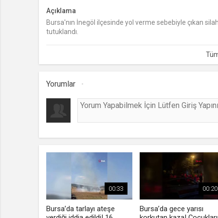
Açıklama
Bursa'nın İnegöl ilçesinde yol verme sebebiyle çıkan sila
tutuklandı.
Yorumlar
00:33
00:20
Bursa’da tarlayı ateşe
Bursa’da gece yarısı
verdiği iddia edildi! 16
korkutan kaza! Çocuklar