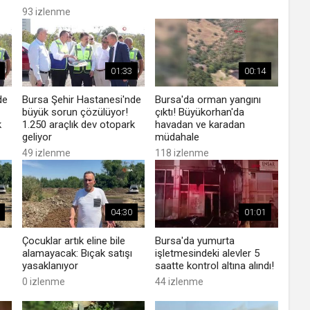
93 izlenme
01:33
00:14
de
Bursa Şehir Hastanesi'nde
Bursa'da orman yangını
büyük sorun çözülüyor!
çıktı! Büyükorhan'da
k
1.250 araçlık dev otopark
havadan ve karadan
geliyor
müdahale
49 izlenme
118 izlenme
04:30
01:01
Çocuklar artık eline bile
Bursa'da yumurta
alamayacak: Bıçak satışı
işletmesindeki alevler 5
yasaklanıyor
saatte kontrol altına alındı!
0 izlenme
44 izlenme