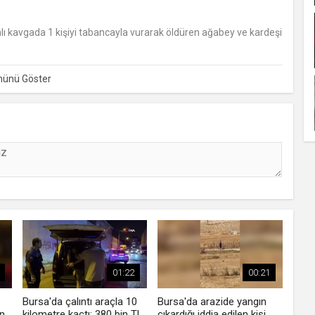
hlı kavgada 1 kişiyi tabancayla vurarak öldüren ağabey ve kardeşi
01:22
00:21
Bursa'da çalıntı araçla 10
Bursa'da arazide yangın
ın
kilometre kaçtı: 380 bin TL
çıkardığı iddia edilen kişi