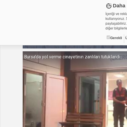
Daha 
İçeriği ve rek
kullanıyoruz. S
paylaşabiliriz.
diğer bilgilerle
Gerekli
Çerez ned
Bursa'da yol verme cinayetinin zanlıları tutuklandı
Çerezler, web-
metin dosyalar
yerleştirebiliy
kullanmaktadır
alanlar için ge
Gerekli
Üçüncü Par