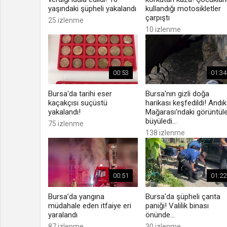
yaşındaki şüpheli yakalandı
kullandığı motosikletler
çarpıştı
25 izlenme
10 izlenme
00:53
01:34
Bursa'da tarihi eser
Bursa'nın gizli doğa
kaçakçısı suçüstü
harikası keşfedildi! Andık
yakalandı!
Mağarası'ndaki görüntül
büyüledi...
75 izlenme
138 izlenme
00:51
01:22
Bursa’da yangına
Bursa'da şüpheli çanta
müdahale eden itfaiye eri
paniği! Valilik binası
yaralandı
önünde...
87 izlenme
30 izlenme