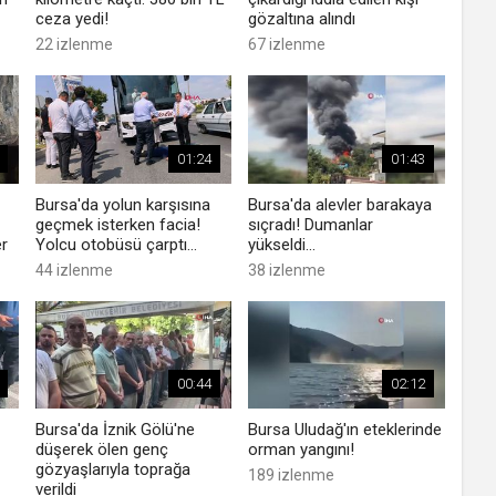
ceza yedi!
gözaltına alındı
22 izlenme
67 izlenme
01:24
01:43
Bursa'da yolun karşısına
Bursa'da alevler barakaya
geçmek isterken facia!
sıçradı! Dumanlar
er
Yolcu otobüsü çarptı...
yükseldi...
44 izlenme
38 izlenme
00:44
02:12
Bursa'da İznik Gölü'ne
Bursa Uludağ'ın eteklerinde
düşerek ölen genç
orman yangını!
gözyaşlarıyla toprağa
189 izlenme
verildi