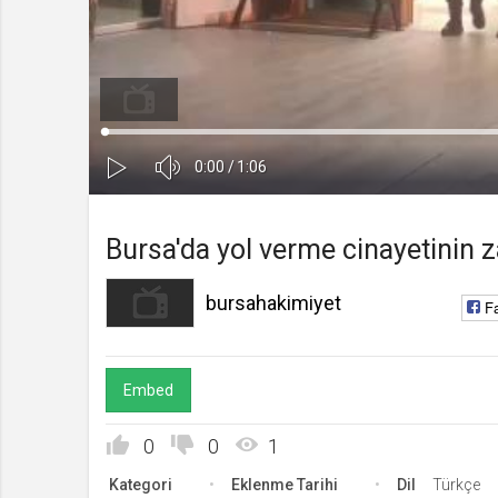
bursahakimiyet
Kanala Katıl
Yüklendi
:
Yükleniyor
:
0%
0%
Ses
Süre
Toplam
0:00
/
1:06
Kapa
Oynat
Süre
Bursa'da yol verme cinayetinin za
bursahakimiyet
F
Embed
0
0
1
Kategori
Eklenme Tarihi
Dil
Türkçe