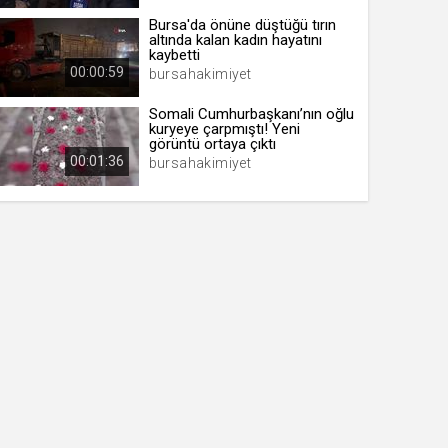
Bursa'da önüne düştüğü tırın
altında kalan kadın hayatını
kaybetti
00:00:59
bursahakimiyet
Somali Cumhurbaşkanı’nın oğlu
kuryeye çarpmıştı! Yeni
görüntü ortaya çıktı
00:01:36
bursahakimiyet