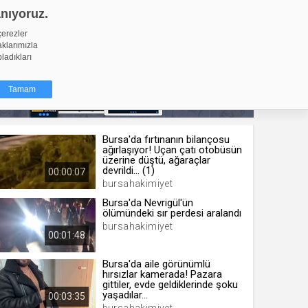
anıyoruz.
GİRİŞ YAP
Video Yükle
çerezler
aklarımızla
pladıkları
Tamam
Bursa'da fırtınanın bilançosu
dığı küçük
ağırlaşıyor! Uçan çatı otobüsün
ınıza
üzerine düştü, ağaraçlar
devrildi... (1)
00:00:07
ir. İzniniz şu
bursahakimiyet
Bursa'da Nevrigül'ün
ölümündeki sır perdesi aralandı
nlarına
bursahakimiyet
şlı hale
00:01:48
ğru bir
Bursa'da aile görünümlü
resi
Türü
hırsızlar kamerada! Pazara
gittiler, evde geldiklerinde şoku
 yıl
yaşadılar...
00:03:35