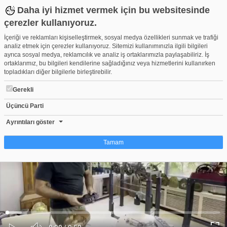
Daha iyi hizmet vermek için bu websitesinde
çerezler kullanıyoruz.
İçeriği ve reklamları kişiselleştirmek, sosyal medya özellikleri sunmak ve trafiği
analiz etmek için çerezler kullanıyoruz. Sitemizi kullanımınızla ilgili bilgileri
ayrıca sosyal medya, reklamcılık ve analiz iş ortaklarımızla paylaşabiliriz. İş
ortaklarımız, bu bilgileri kendilerine sağladığınız veya hizmetlerini kullanırken
topladıkları diğer bilgilerle birleştirebilir.
Gerekli
Üçüncü Parti
Bursa'da saat kulesinin 41 yıldır çalışmayan saati tamir edildi
Beğen
Beğenme
Pay
Ayrıntıları göster
0
Tamam
Çerez nedir?
Çerezler, web-sitelerinin, kullanıcıların deneyimlerini daha verimli hale getirmek
amacıyla kullandığı küçük metin dosyalarıdır. Yasalara göre, bu sitenin
işletilmesi için kesinlikle gerekli olan çerezleri cihazınıza yerleştirebiliyoruz.
Diğer çerez türleri için sizden izin almamız gerekiyor. Bu site farklı çerez türleri
Yüklendi
:
Yükleniyor
:
kullanmaktadır. Bazı çerezler, sayfalarımızda yer alan üçüncü şahıs hizmetleri
0%
0%
Ses
tarafından yerleştirilir. İzniniz şu alanlar için geçerlidir: web.tv