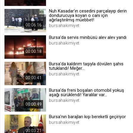
.web.tv
Nuh Kasadar'ın cesedini parçalayıp derin
Site içeriği önerme
dondurucuya koyan o cani için
ağırlaştırılmış müebbet!
1 yıl
00:06:16
bursahakimiyet
Bursa'da servis minibüsü alev alev yandı
voteLike*
bursahakimiyet
.web.tv
00:00:18
İsimsiz ziyaretçi için site içeriği
beğenme
Bursa'da kaldırım taşıyla dövülen şahıs
1 ay
tutuklandı! Meğer...
bursahakimiyet
00:00:41
voteDislike*
Bursa'da freni boşalan otomobil yokuş
.web.tv
aşağı sürüklendi! Yaralılar var...
bursahakimiyet
İsimsiz ziyaretçi için site içeriği
00:00:49
beğenmeme
1 ay
Bursa'nın barajları kışı bereketli geçiriyor
bursahakimiyet
00:03:21