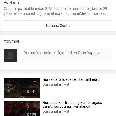
Açıklama
Osmanlı padişahlarından 2. Abdülhamid Han'ın tahta çıkışının 29.
lang
yılı şerefine inşa edildiği rivayet edilen Tophane'deki Bursa saat
.web.tv
kulesindeki asırlık saat, 41 yıl sonra yeniden çalışmaya başladı.
Seçilen dil tercihini tutmak
1 ay
Yorumlar
webtvs
.web.tv
Oturum verisini tutmak
1 gün
Bursa’da 5 ilçede okullar tatil edildi
[hash]
bursahakimiyet
.web.tv
00:02:41
Oturum doğrulama verisi
1 ay
Bursa'da kontrolden çıkan tır ağaca
çarptı, sürücü ağır yaralandı!
bursahakimiyet
00:04:29
channelCategories