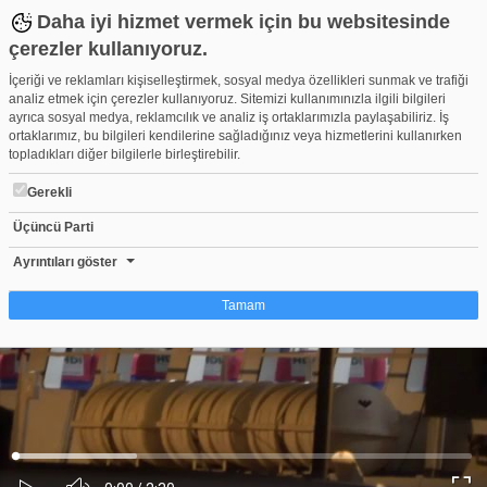
Daha iyi hizmet vermek için bu websitesinde
çerezler kullanıyoruz.
İçeriği ve reklamları kişiselleştirmek, sosyal medya özellikleri sunmak ve trafiği
analiz etmek için çerezler kullanıyoruz. Sitemizi kullanımınızla ilgili bilgileri
ayrıca sosyal medya, reklamcılık ve analiz iş ortaklarımızla paylaşabiliriz. İş
ortaklarımız, bu bilgileri kendilerine sağladığınız veya hizmetlerini kullanırken
topladıkları diğer bilgilerle birleştirebilir.
Gerekli
Üçüncü Parti
Bursa'da İDO'nun deniz otobüsünde ölü bulunan kişinin kimliği be
Beğen
Beğenme
Pay
Ayrıntıları göster
3
Tamam
Çerez nedir?
Çerezler, web-sitelerinin, kullanıcıların deneyimlerini daha verimli hale getirmek
amacıyla kullandığı küçük metin dosyalarıdır. Yasalara göre, bu sitenin
işletilmesi için kesinlikle gerekli olan çerezleri cihazınıza yerleştirebiliyoruz.
Diğer çerez türleri için sizden izin almamız gerekiyor. Bu site farklı çerez türleri
Yüklendi
:
Yükleniyor
:
kullanmaktadır. Bazı çerezler, sayfalarımızda yer alan üçüncü şahıs hizmetleri
0%
0%
Ses
tarafından yerleştirilir. İzniniz şu alanlar için geçerlidir: web.tv