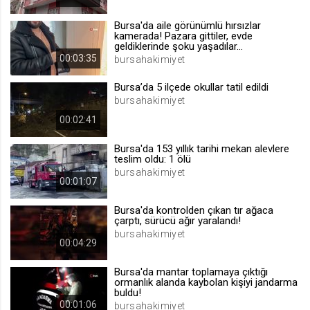
.web.tv
Bursa'da aile görünümlü hırsızlar
Site içeriği önerme
kamerada! Pazara gittiler, evde
geldiklerinde şoku yaşadılar...
1 yıl
00:03:35
bursahakimiyet
Bursa’da 5 ilçede okullar tatil edildi
voteLike*
bursahakimiyet
.web.tv
00:02:41
İsimsiz ziyaretçi için site içeriği
beğenme
Bursa'da 153 yıllık tarihi mekan alevlere
1 ay
teslim oldu: 1 ölü
bursahakimiyet
00:01:07
voteDislike*
Bursa'da kontrolden çıkan tır ağaca
.web.tv
çarptı, sürücü ağır yaralandı!
bursahakimiyet
İsimsiz ziyaretçi için site içeriği
00:04:29
beğenmeme
1 ay
Bursa'da mantar toplamaya çıktığı
ormanlık alanda kaybolan kişiyi jandarma
buldu!
00:01:06
bursahakimiyet