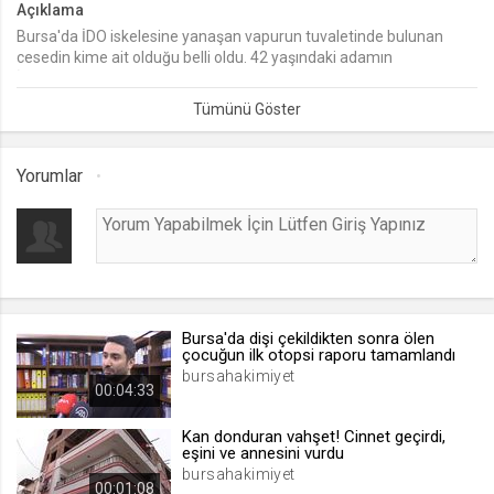
Açıklama
Bursa'da İDO iskelesine yanaşan vapurun tuvaletinde bulunan
lang
cesedin kime ait olduğu belli oldu. 42 yaşındaki adamın
.web.tv
İstanbul'dan Bursa'ya geldiği öğrenildi.
Seçilen dil tercihini tutmak
1 ay
Yorumlar
webtvs
.web.tv
Oturum verisini tutmak
1 gün
Bursa'da dişi çekildikten sonra ölen
[hash]
çocuğun ilk otopsi raporu tamamlandı
.web.tv
bursahakimiyet
00:04:33
Oturum doğrulama verisi
1 ay
Kan donduran vahşet! Cinnet geçirdi,
eşini ve annesini vurdu
bursahakimiyet
00:01:08
channelCategories