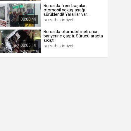
Bursa'da freni boşalan
otomobil yokuş aşağı
sürüklendi! Yaralılar var...
00:00:49
bursahakimiyet
Bursa'da otomobil metronun
bariyerine çarptı: Sürücü araçta
sıkıştı!
00:05:19
bursahakimiyet