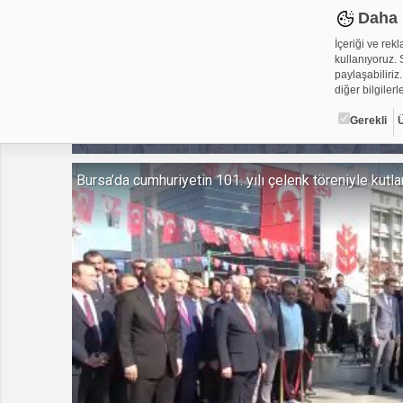
Daha 
İçeriği ve rek
kullanıyoruz. S
paylaşabiliriz.
diğer bilgilerle
Gerekli
Çerez ned
Bursa’da cumhuriyetin 101. yılı çelenk töreniyle kutla
Çerezler, web-
metin dosyalar
yerleştirebiliy
kullanmaktadır
alanlar için ge
Gerekli
Üçüncü Par