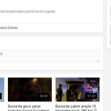
ilen kutlamada çelenk töreni yapıldı.
00:20
01:22
Bursa’da gece yarısı
Bursa'da çalıntı araçla 10
korkutan kaza! Çocukların
kilometre kaçtı: 380 bin TL