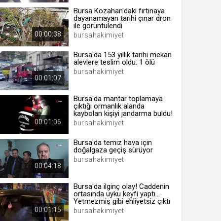
Bursa Kozahan'daki fırtınaya
dayanamayan tarihi çınar dron
ile görüntülendi
00:00:38
bursahakimiyet
 yıl
Bursa'da 153 yıllık tarihi mekan
alevlere teslim oldu: 1 ölü
ay
bursahakimiyet
00:01:07
gün
Bursa'da mantar toplamaya
çıktığı ormanlık alanda
ay
kaybolan kişiyi jandarma buldu!
00:01:06
bursahakimiyet
ıl
ay
Bursa'da temiz hava için
doğalgaza geçiş sürüyor
ay
bursahakimiyet
00:04:18
Bursa'da ilginç olay! Caddenin
ortasında uyku keyfi yaptı...
Yetmezmiş gibi ehliyetsiz çıktı
00:01:15
bursahakimiyet