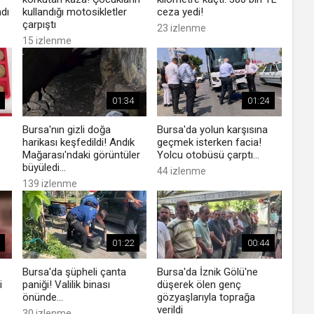
ndı
kullandığı motosikletler
ceza yedi!
çarpıştı
23 izlenme
15 izlenme
01:34
01:24
Bursa'nın gizli doğa
Bursa'da yolun karşısına
harikası keşfedildi! Andık
geçmek isterken facia!
Mağarası'ndaki görüntüler
Yolcu otobüsü çarptı...
büyüledi...
44 izlenme
139 izlenme
01:22
00:44
Bursa'da şüpheli çanta
Bursa'da İznik Gölü'ne
i
paniği! Valilik binası
düşerek ölen genç
önünde...
gözyaşlarıyla toprağa
verildi
30 izlenme