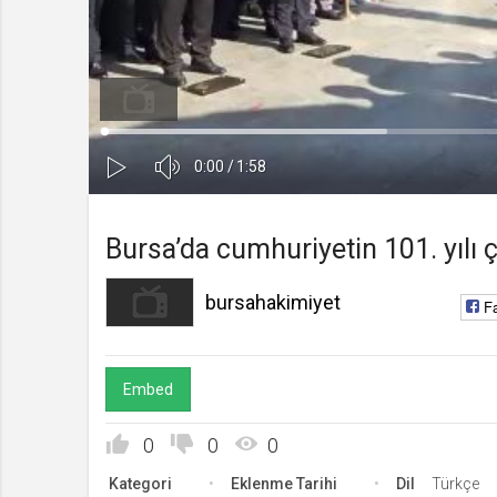
bursahakimiyet
Kanala Katıl
Yüklendi
:
Yükleniyor
:
0%
0%
Ses
Süre
Toplam
0:00
/
1:58
Kapa
Oynat
Süre
Bursa’da cumhuriyetin 101. yılı ç
bursahakimiyet
F
Embed
0
0
0
Kategori
Eklenme Tarihi
Dil
Türkçe