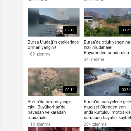
02:12
00:23
Bursa Uludağ'ın eteklerinde
Bursa'da otluk yangınına
orman yangını!
hızlı müdahale!
Büyümeden söndürüldü..
189 izlenme
34 izlenme
00:14
00:34
Bursa'da orman yangını
Bursa'da saniyelerle gel
çıktı! Büyükorhan'da
mucize! Ölümden son
havadan ve karadan
anda kurtuldu, motosikle
müdahale
sürücüsü hayatını kaybet
118 izlenme
204 izlenme