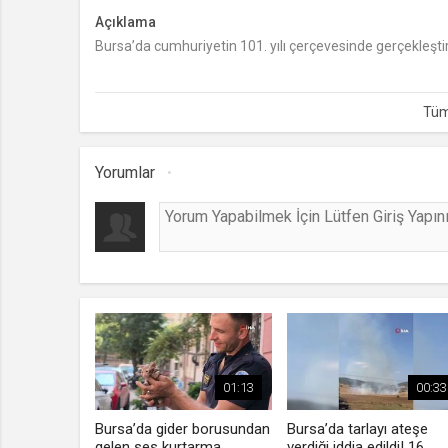
Açıklama
Bursa’da cumhuriyetin 101. yılı çerçevesinde gerçekleştir
Yorumlar
01:13
00:33
Bursa’da gider borusundan
Bursa’da tarlayı ateşe
gelen ses kurtarma
verdiği iddia edildi! 16