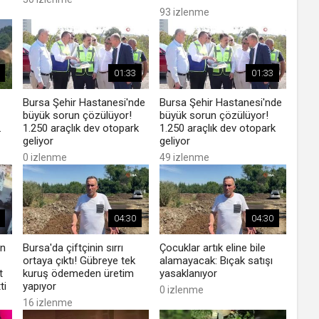
93 izlenme
01:33
01:33
Bursa Şehir Hastanesi'nde
Bursa Şehir Hastanesi'nde
büyük sorun çözülüyor!
büyük sorun çözülüyor!
.
1.250 araçlık dev otopark
1.250 araçlık dev otopark
geliyor
geliyor
0 izlenme
49 izlenme
04:30
04:30
en
Bursa'da çiftçinin sırrı
Çocuklar artık eline bile
ortaya çıktı! Gübreye tek
alamayacak: Bıçak satışı
t
kuruş ödemeden üretim
yasaklanıyor
ti
yapıyor
0 izlenme
16 izlenme