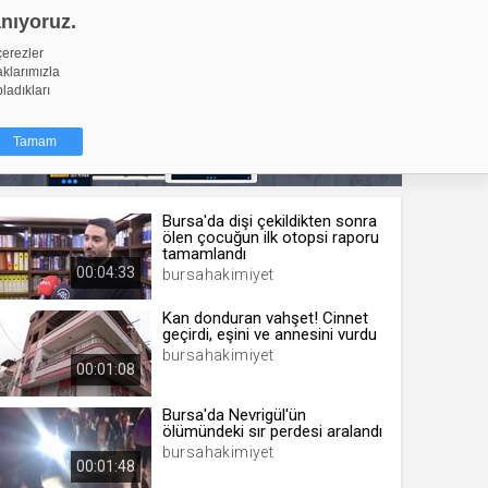
anıyoruz.
GİRİŞ YAP
Video Yükle
çerezler
aklarımızla
pladıkları
Tamam
Bursa'da dişi çekildikten sonra
dığı küçük
ölen çocuğun ilk otopsi raporu
ınıza
tamamlandı
00:04:33
bursahakimiyet
ir. İzniniz şu
Kan donduran vahşet! Cinnet
geçirdi, eşini ve annesini vurdu
nlarına
bursahakimiyet
şlı hale
00:01:08
ğru bir
Bursa'da Nevrigül'ün
ölümündeki sır perdesi aralandı
resi
Türü
bursahakimiyet
 yıl
00:01:48