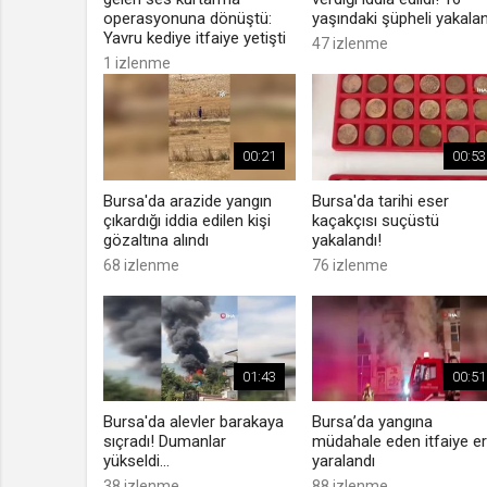
operasyonuna dönüştü:
yaşındaki şüpheli yakala
Yavru kediye itfaiye yetişti
47 izlenme
1 izlenme
00:21
00:53
Bursa'da arazide yangın
Bursa'da tarihi eser
çıkardığı iddia edilen kişi
kaçakçısı suçüstü
gözaltına alındı
yakalandı!
68 izlenme
76 izlenme
01:43
00:51
Bursa'da alevler barakaya
Bursa’da yangına
sıçradı! Dumanlar
müdahale eden itfaiye er
yükseldi...
yaralandı
38 izlenme
88 izlenme