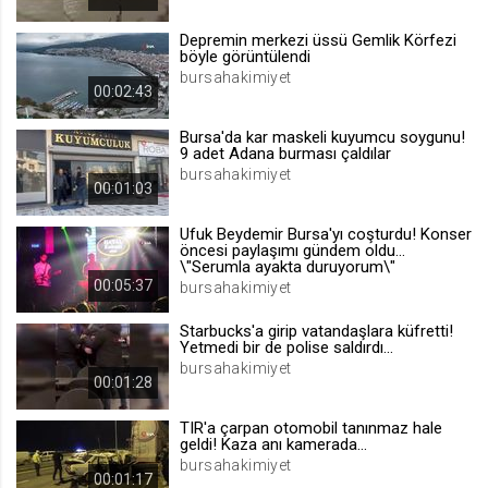
.web.tv
Depremin merkezi üssü Gemlik Körfezi
Site içeriği önerme
böyle görüntülendi
bursahakimiyet
1 yıl
00:02:43
Bursa'da kar maskeli kuyumcu soygunu!
voteLike*
9 adet Adana burması çaldılar
.web.tv
bursahakimiyet
00:01:03
İsimsiz ziyaretçi için site içeriği
beğenme
Ufuk Beydemir Bursa'yı coşturdu! Konser
1 ay
öncesi paylaşımı gündem oldu...
\"Serumla ayakta duruyorum\"
00:05:37
bursahakimiyet
voteDislike*
Starbucks'a girip vatandaşlara küfretti!
.web.tv
Yetmedi bir de polise saldırdı...
bursahakimiyet
İsimsiz ziyaretçi için site içeriği
00:01:28
beğenmeme
1 ay
TIR'a çarpan otomobil tanınmaz hale
geldi! Kaza anı kamerada...
bursahakimiyet
00:01:17