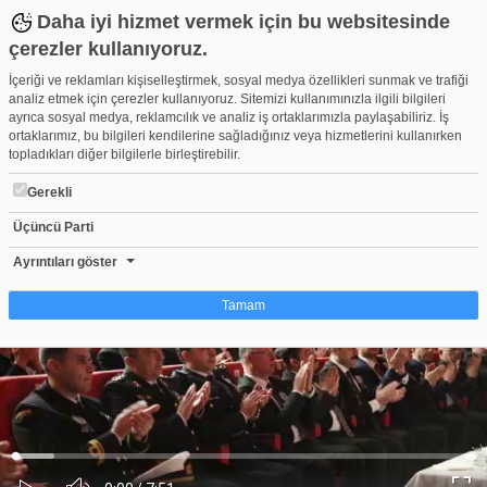
Daha iyi hizmet vermek için bu websitesinde
çerezler kullanıyoruz.
İçeriği ve reklamları kişiselleştirmek, sosyal medya özellikleri sunmak ve trafiği
analiz etmek için çerezler kullanıyoruz. Sitemizi kullanımınızla ilgili bilgileri
ayrıca sosyal medya, reklamcılık ve analiz iş ortaklarımızla paylaşabiliriz. İş
ortaklarımız, bu bilgileri kendilerine sağladığınız veya hizmetlerini kullanırken
topladıkları diğer bilgilerle birleştirebilir.
Gerekli
Üçüncü Parti
Bursa'da Atatürk sevgisi 86 yıldır manşetlerde
Beğen
Beğenme
Pay
Ayrıntıları göster
1
Tamam
Çerez nedir?
Çerezler, web-sitelerinin, kullanıcıların deneyimlerini daha verimli hale getirmek
amacıyla kullandığı küçük metin dosyalarıdır. Yasalara göre, bu sitenin
işletilmesi için kesinlikle gerekli olan çerezleri cihazınıza yerleştirebiliyoruz.
Diğer çerez türleri için sizden izin almamız gerekiyor. Bu site farklı çerez türleri
Yüklendi
:
Yükleniyor
:
kullanmaktadır. Bazı çerezler, sayfalarımızda yer alan üçüncü şahıs hizmetleri
0%
0%
Ses
tarafından yerleştirilir. İzniniz şu alanlar için geçerlidir: web.tv