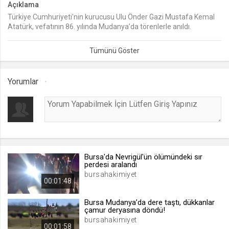
Açıklama
Türkiye Cumhuriyeti'nin kurucusu Ulu Önder Gazi Mustafa Kemal
lang
Atatürk, vefatının 86. yılında Mudanya’da törenlerle anıldı.
.web.tv
“Yaşıyor” temasıyla düzenlenen anma etkinliklerinde 10 Kasım
Seçilen dil tercihini tutmak
1938 tarihli gazetelerin yıldırım baskısını dönem giysileri
içerisindeki gazeteci çocuklar dağıttı. “Anma Vapuru” ile denizde
1 ay
saygı geçişinin ardından Atatürk’ün hayatından kesitler sunulduğu
törende, duygu dolu anlar yaşandı.
Yorumlar
webtvs
.web.tv
Oturum verisini tutmak
1 gün
Bursa'da Nevrigül'ün ölümündeki sır
[hash]
perdesi aralandı
.web.tv
bursahakimiyet
00:01:48
Oturum doğrulama verisi
1 ay
Bursa Mudanya’da dere taştı, dükkanlar
çamur deryasına döndü!
bursahakimiyet
00:01:58
channelCategories