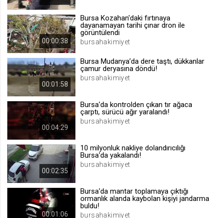
.web.tv
Bursa Kozahan'daki fırtınaya
Site içeriği önerme
dayanamayan tarihi çınar dron ile
görüntülendi
1 yıl
00:00:38
bursahakimiyet
Bursa Mudanya’da dere taştı, dükkanlar
voteLike*
çamur deryasına döndü!
.web.tv
bursahakimiyet
00:01:58
İsimsiz ziyaretçi için site içeriği
beğenme
Bursa'da kontrolden çıkan tır ağaca
1 ay
çarptı, sürücü ağır yaralandı!
bursahakimiyet
00:04:29
voteDislike*
10 milyonluk nakliye dolandırıcılığı
.web.tv
Bursa'da yakalandı!
bursahakimiyet
İsimsiz ziyaretçi için site içeriği
00:02:35
beğenmeme
1 ay
Bursa'da mantar toplamaya çıktığı
ormanlık alanda kaybolan kişiyi jandarma
buldu!
00:01:06
bursahakimiyet