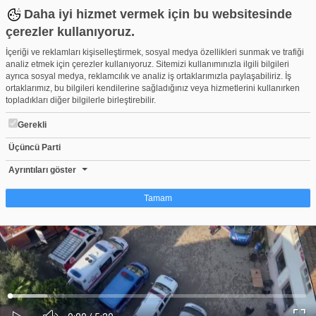
Daha iyi hizmet vermek için bu websitesinde
çerezler kullanıyoruz.
İçeriği ve reklamları kişiselleştirmek, sosyal medya özellikleri sunmak ve trafiği
analiz etmek için çerezler kullanıyoruz. Sitemizi kullanımınızla ilgili bilgileri
ayrıca sosyal medya, reklamcılık ve analiz iş ortaklarımızla paylaşabiliriz. İş
ortaklarımız, bu bilgileri kendilerine sağladığınız veya hizmetlerini kullanırken
topladıkları diğer bilgilerle birleştirebilir.
Gerekli
Üçüncü Parti
Bursa'da 80 yaşındaki Mustafa Abi 10 gündür kayıp!
Beğen
Beğenme
Pay
Ayrıntıları göster
51
Tamam
Çerez nedir?
Çerezler, web-sitelerinin, kullanıcıların deneyimlerini daha verimli hale getirmek
amacıyla kullandığı küçük metin dosyalarıdır. Yasalara göre, bu sitenin
işletilmesi için kesinlikle gerekli olan çerezleri cihazınıza yerleştirebiliyoruz.
Diğer çerez türleri için sizden izin almamız gerekiyor. Bu site farklı çerez türleri
Yüklendi
:
Yükleniyor
:
kullanmaktadır. Bazı çerezler, sayfalarımızda yer alan üçüncü şahıs hizmetleri
0%
0%
Ses
tarafından yerleştirilir. İzniniz şu alanlar için geçerlidir: web.tv