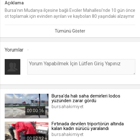
Açıklama
Bursa'nın Mudanya ilçesine bağlı Evciler Mahallesi'nde 10 gün önce
lang
ot toplamak için evinden ayrılan ve kaybolan 80 yaşındaki alzaymır
.web.tv
hastası Mustafa Abi'yi arama çalışmalarının son gününe girildi.
Seçilen dil tercihini tutmak
1 ay
Yorumlar
webtvs
.web.tv
Oturum verisini tutmak
1 gün
Bursa'da halı saha demirleri lodos
[hash]
yüzünden zarar gördü
.web.tv
bursahakimiyet
00:00:16
Oturum doğrulama verisi
1 ay
Fırtınada devrilen triportörün altında
kalan kadın sürücü yaralandı
bursahakimiyet
00:02:12
channelCategories