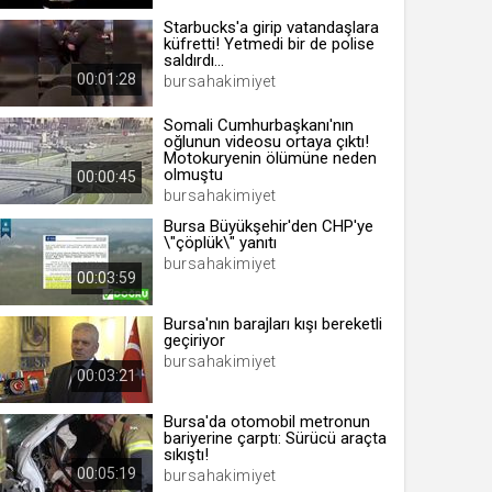
Starbucks'a girip vatandaşlara
küfretti! Yetmedi bir de polise
saldırdı...
00:01:28
bursahakimiyet
 yıl
Somali Cumhurbaşkanı'nın
oğlunun videosu ortaya çıktı!
Motokuryenin ölümüne neden
ay
olmuştu
00:00:45
bursahakimiyet
gün
Bursa Büyükşehir'den CHP'ye
ay
\"çöplük\" yanıtı
bursahakimiyet
00:03:59
ıl
ay
Bursa'nın barajları kışı bereketli
geçiriyor
ay
bursahakimiyet
00:03:21
Bursa'da otomobil metronun
bariyerine çarptı: Sürücü araçta
sıkıştı!
00:05:19
bursahakimiyet