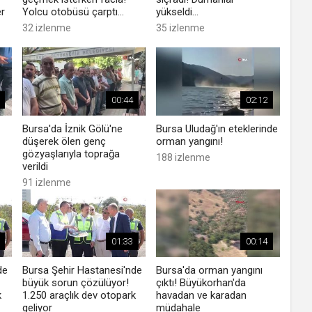
er
Yolcu otobüsü çarptı...
yükseldi...
32 izlenme
35 izlenme
00:44
02:12
Bursa'da İznik Gölü'ne
Bursa Uludağ'ın eteklerinde
düşerek ölen genç
orman yangını!
gözyaşlarıyla toprağa
188 izlenme
verildi
91 izlenme
01:33
00:14
de
Bursa Şehir Hastanesi'nde
Bursa'da orman yangını
büyük sorun çözülüyor!
çıktı! Büyükorhan'da
k
1.250 araçlık dev otopark
havadan ve karadan
geliyor
müdahale