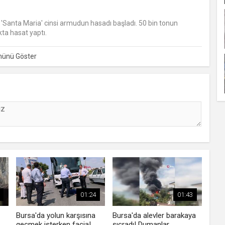
 'Santa Maria' cinsi armudun hasadı başladı. 50 bin tonun
kta hasat yaptı.
01:24
01:43
Bursa'da yolun karşısına
Bursa'da alevler barakaya
geçmek isterken facia!
sıçradı! Dumanlar