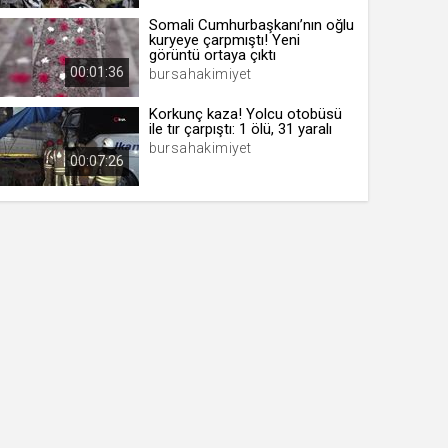
Somali Cumhurbaşkanı’nın oğlu
kuryeye çarpmıştı! Yeni
görüntü ortaya çıktı
00:01:36
bursahakimiyet
Korkunç kaza! Yolcu otobüsü
ile tır çarpıştı: 1 ölü, 31 yaralı
bursahakimiyet
00:07:26