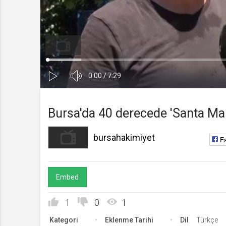
bursahakimiyet
Kanala Katıl
Yüklendi
:
Yükleniyor
:
0%
0%
Ses
Süre
Toplam
0:00
/
7:29
Kapa
Oynat
Süre
Bursa'da 40 derecede 'Santa Mar
bursahakimiyet
F
Embed
1
0
1
Kategori
Eklenme Tarihi
Dil
Türkçe