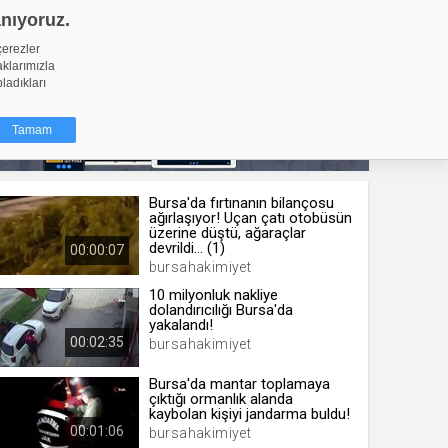
anıyoruz.
GİRİŞ YAP
Video Yükle
çerezler
aklarımızla
pladıkları
Tamam
Bursa'da fırtınanın bilançosu
dığı küçük
ağırlaşıyor! Uçan çatı otobüsün
ınıza
üzerine düştü, ağaraçlar
devrildi... (1)
00:00:07
ir. İzniniz şu
bursahakimiyet
10 milyonluk nakliye
dolandırıcılığı Bursa'da
nlarına
yakalandı!
şlı hale
00:02:35
bursahakimiyet
ğru bir
Bursa'da mantar toplamaya
resi
Türü
çıktığı ormanlık alanda
kaybolan kişiyi jandarma buldu!
 yıl
00:01:06
bursahakimiyet