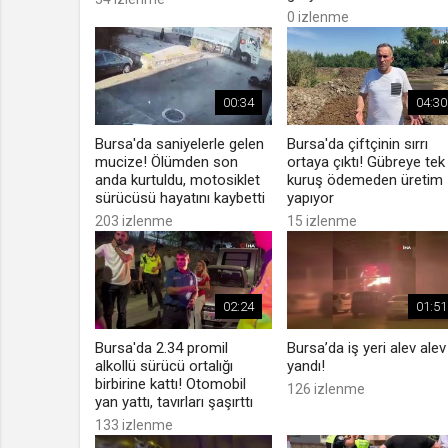
0 izlenme
00:34
04:30
Bursa'da saniyelerle gelen
Bursa'da çiftçinin sırrı
mucize! Ölümden son
ortaya çıktı! Gübreye tek
anda kurtuldu, motosiklet
kuruş ödemeden üretim
sürücüsü hayatını kaybetti
yapıyor
203 izlenme
15 izlenme
02:24
01:51
Bursa'da 2.34 promil
Bursa’da iş yeri alev alev
alkollü sürücü ortalığı
yandı!
birbirine kattı! Otomobil
126 izlenme
yan yattı, tavırları şaşırttı
133 izlenme