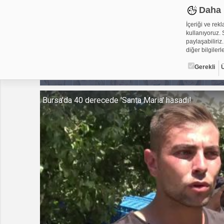
Daha 
İçeriği ve rek
kullanıyoruz. S
paylaşabiliriz.
diğer bilgilerle
Gerekli
Çerez ned
Bursa'da 40 derecede 'Santa Maria' hasadı!
Çerezler, web-
metin dosyalar
yerleştirebiliy
kullanmaktadır
alanlar için ge
Gerekli
Üçüncü Par