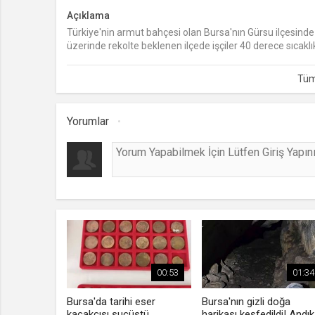
Açıklama
Türkiye'nin armut bahçesi olan Bursa'nın Gürsu ilçesinde
üzerinde rekolte beklenen ilçede işçiler 40 derece sıcaklı
Yorumlar
00:53
01:34
Bursa'da tarihi eser
Bursa'nın gizli doğa
kaçakçısı suçüstü
harikası keşfedildi! Andık