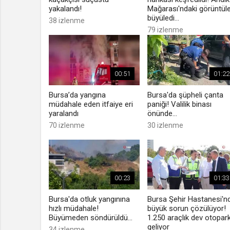
yakalandı!
Mağarası'ndaki görüntül
büyüledi...
38 izlenme
79 izlenme
00:51
01:22
Bursa’da yangına
Bursa'da şüpheli çanta
müdahale eden itfaiye eri
paniği! Valilik binası
yaralandı
önünde...
70 izlenme
30 izlenme
00:23
01:33
Bursa'da otluk yangınına
Bursa Şehir Hastanesi'n
hızlı müdahale!
büyük sorun çözülüyor!
Büyümeden söndürüldü...
1.250 araçlık dev otopar
geliyor
34 izlenme