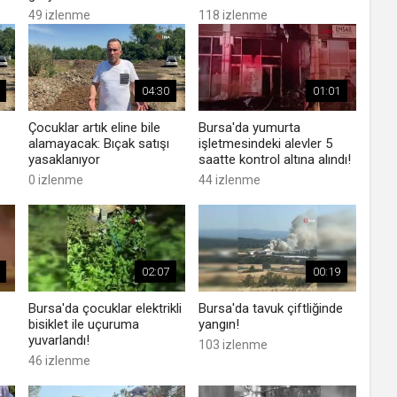
49 izlenme
118 izlenme
04:30
01:01
Çocuklar artık eline bile
Bursa'da yumurta
alamayacak: Bıçak satışı
işletmesindeki alevler 5
yasaklanıyor
saatte kontrol altına alındı!
0 izlenme
44 izlenme
02:07
00:19
Bursa'da çocuklar elektrikli
Bursa'da tavuk çiftliğinde
bisiklet ile uçuruma
yangın!
yuvarlandı!
103 izlenme
46 izlenme