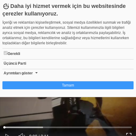
Daha iyi hizmet vermek için bu websitesinde
çerezler kullanıyoruz.
İçeriği ve reklamları kişiselleştirmek, sosyal medya özellikleri sunmak ve trafiği
analiz etmek için çerezler kullanıyoruz. Sitemizi kullanımınızla ilgili bilgileri
ayrıca sosyal medya, reklamcılık ve analiz iş ortaklarımızla paylaşabiliriz. İş
ortaklarımız, bu bilgileri kendilerine sağladığınız veya hizmetlerini kullanırken
topladıkları diğer bilgilerle birleştirebilir.
Gerekli
Üçüncü Parti
Bursa polisinden şok uygulama! Şüpheli şahıslar ve araçlar teke
Beğen
Beğenme
Pay
Ayrıntıları göster
0
Tamam
Çerez nedir?
Çerezler, web-sitelerinin, kullanıcıların deneyimlerini daha verimli hale getirmek
amacıyla kullandığı küçük metin dosyalarıdır. Yasalara göre, bu sitenin
işletilmesi için kesinlikle gerekli olan çerezleri cihazınıza yerleştirebiliyoruz.
Diğer çerez türleri için sizden izin almamız gerekiyor. Bu site farklı çerez türleri
Yüklendi
:
Yükleniyor
:
kullanmaktadır. Bazı çerezler, sayfalarımızda yer alan üçüncü şahıs hizmetleri
0%
0%
Ses
tarafından yerleştirilir. İzniniz şu alanlar için geçerlidir: web.tv