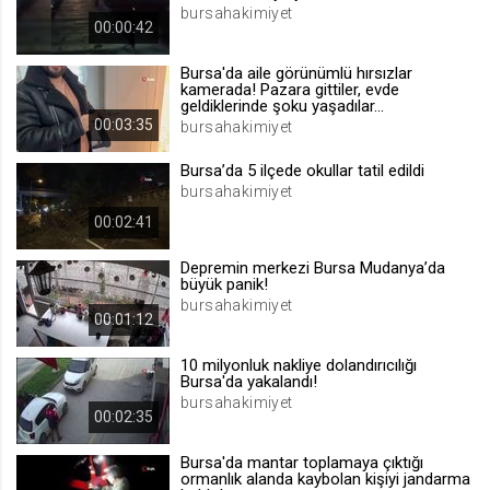
bursahakimiyet
.web.tv
00:00:42
Site içeriği önerme
Bursa'da aile görünümlü hırsızlar
1 yıl
kamerada! Pazara gittiler, evde
geldiklerinde şoku yaşadılar...
00:03:35
bursahakimiyet
voteLike*
Bursa’da 5 ilçede okullar tatil edildi
.web.tv
bursahakimiyet
İsimsiz ziyaretçi için site içeriği
beğenme
00:02:41
1 ay
Depremin merkezi Bursa Mudanya’da
büyük panik!
bursahakimiyet
voteDislike*
00:01:12
.web.tv
10 milyonluk nakliye dolandırıcılığı
İsimsiz ziyaretçi için site içeriği
Bursa'da yakalandı!
beğenmeme
bursahakimiyet
00:02:35
1 ay
Bursa'da mantar toplamaya çıktığı
ormanlık alanda kaybolan kişiyi jandarma