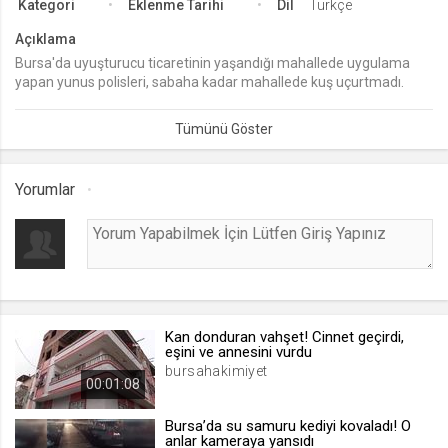
Kategori
Eklenme Tarihi
Dil
Türkçe
lang
Açıklama
.web.tv
Bursa'da uyuşturucu ticaretinin yaşandığı mahallede uygulama
yapan yunus polisleri, sabaha kadar mahallede kuş uçurtmadı.
Seçilen dil tercihini tutmak
Şüpheli şahısları ve araçları tek tek inceleyen timler, gece boyu
1 ay
uygulamalarını sürdürdü.
webtvs
Yorumlar
.web.tv
Oturum verisini tutmak
1 gün
[hash]
.web.tv
Kan donduran vahşet! Cinnet geçirdi,
eşini ve annesini vurdu
Oturum doğrulama verisi
bursahakimiyet
00:01:08
1 ay
Bursa’da su samuru kediyi kovaladı! O
anlar kameraya yansıdı
channelCategories