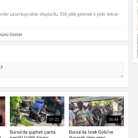
nler uzun kuyruklar oluşturdu. 500 yıllık gelenek 6 yıldır tekrar
01:22
00:44
Bursa'da şüpheli çanta
Bursa'da İznik Gölü'ne
i
paniği! Valilik binası
düşerek ölen genç