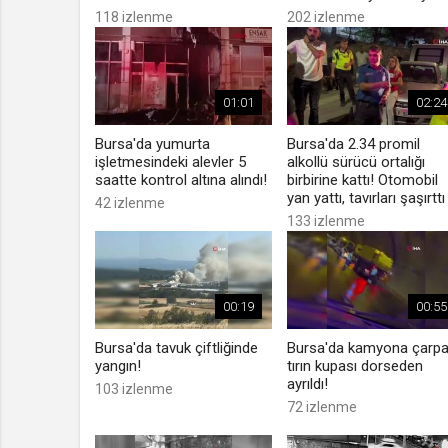
118 izlenme
202 izlenme
01:01
02:24
Bursa'da yumurta
Bursa'da 2.34 promil
işletmesindeki alevler 5
alkollü sürücü ortalığı
saatte kontrol altına alındı!
birbirine kattı! Otomobil
yan yattı, tavırları şaşırttı
42 izlenme
133 izlenme
00:19
00:55
Bursa'da tavuk çiftliğinde
Bursa'da kamyona çarp
yangın!
tırın kupası dorseden
ayrıldı!
103 izlenme
72 izlenme