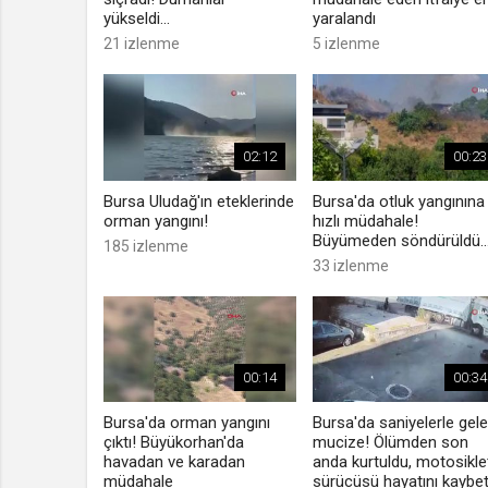
yükseldi...
yaralandı
21 izlenme
5 izlenme
02:12
00:23
Bursa Uludağ'ın eteklerinde
Bursa'da otluk yangınına
orman yangını!
hızlı müdahale!
Büyümeden söndürüldü..
185 izlenme
33 izlenme
00:14
00:34
Bursa'da orman yangını
Bursa'da saniyelerle gel
çıktı! Büyükorhan'da
mucize! Ölümden son
havadan ve karadan
anda kurtuldu, motosikle
müdahale
sürücüsü hayatını kaybet