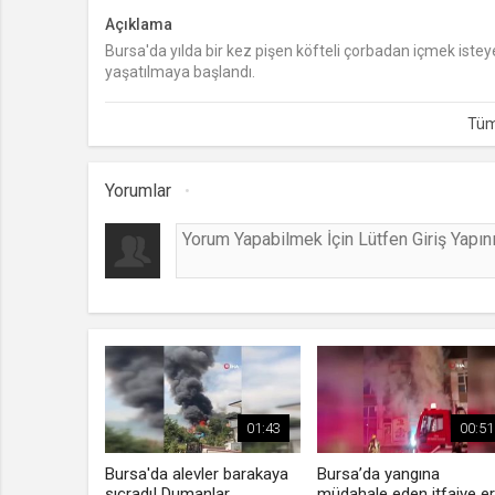
Açıklama
Bursa'da yılda bir kez pişen köfteli çorbadan içmek isteye
yaşatılmaya başlandı.
Yorumlar
01:43
00:51
Bursa'da alevler barakaya
Bursa’da yangına
sıçradı! Dumanlar
müdahale eden itfaiye er