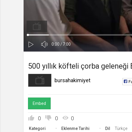
bursahakimiyet
Kanala Katıl
Yüklendi
:
Yükleniyor
:
0%
0%
Ses
Süre
Toplam
0:00
/
7:00
Kapa
Oynat
Süre
500 yıllık köfteli çorba geleneği 
bursahakimiyet
F
Embed
0
0
0
Kategori
Eklenme Tarihi
Dil
Türkçe