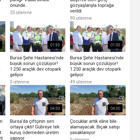
önünde...
gözyaşlarıyla toprağa
verildi
25 izlenme
90 izlenme
01:33
01:33
Bursa Şehir Hastanesi'nde
Bursa Şehir Hastanesi'nde
büyük sorun çözülüyor!
büyük sorun çözülüyor!
.
1.250 araçlık dev otopark
1.250 araçlık dev otopark
geliyor
geliyor
0 izlenme
49 izlenme
04:30
04:30
en
Bursa'da çiftçinin sırrı
Çocuklar artık eline bile
ortaya çıktı! Gübreye tek
alamayacak: Bıçak satışı
t
kuruş ödemeden üretim
yasaklanıyor
ti
yapıyor
0 izlenme