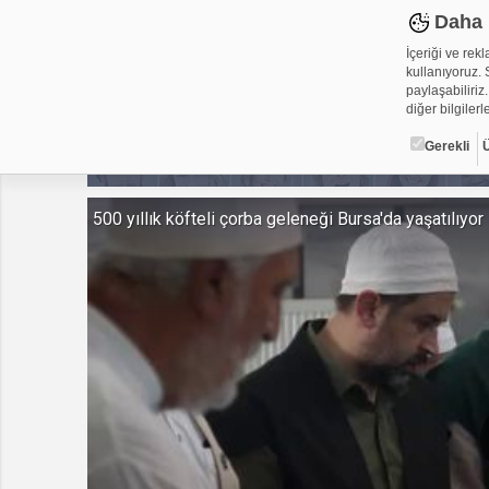
Daha 
İçeriği ve rek
kullanıyoruz. S
paylaşabiliriz.
diğer bilgilerle
Gerekli
Çerez ned
500 yıllık köfteli çorba geleneği Bursa'da yaşatılıyor
Çerezler, web-
metin dosyalar
yerleştirebiliy
kullanmaktadır
alanlar için ge
Gerekli
Üçüncü Par