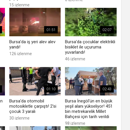
15 izlenme
01:51
02:07
Bursa’da iş yeri alev alev
Bursa'da çocuklar elektrikli
yandı!
bisiklet ile uçuruma
yuvarlandı!
126 izlenme
46 izlenme
01:10
02:43
an
Bursa'da otomobil
Bursa İnegöl'ün en büyük
motosikletle çarpıştı! 2'si
yeşil alanı yükseliyor! 451
çocuk 3 yaralı
bin metrekarelik Millet
Bahçesi için tarih verildi
30 izlenme
98 izlenme