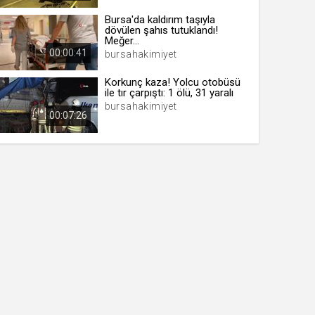
Bursa'da kaldırım taşıyla
dövülen şahıs tutuklandı!
Meğer...
00:00:41
bursahakimiyet
Korkunç kaza! Yolcu otobüsü
ile tır çarpıştı: 1 ölü, 31 yaralı
bursahakimiyet
00:07:26