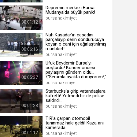
Depremin merkezi Bursa
Mudanya’da büyük panik!
bursahakimiyet
00:01:12
 yıl
Nuh Kasadar'ın cesedini
parçalayıp derin dondurucuya
koyan o cani için ağırlaştırılmış
ay
müebbet!
00:06:16
bursahakimiyet
gün
Ufuk Beydemir Bursa'yı
ay
coşturdu! Konser öncesi
paylaşımı gündem oldu...
\"Serumla ayakta duruyorum\"
00:05:37
ıl
bursahakimiyet
ay
Starbucks'a girip vatandaşlara
küfretti! Yetmedi bir de polise
ay
saldırdı...
00:01:28
bursahakimiyet
TIR'a çarpan otomobil
tanınmaz hale geldi! Kaza anı
kamerada...
00:01:17
bursahakimiyet