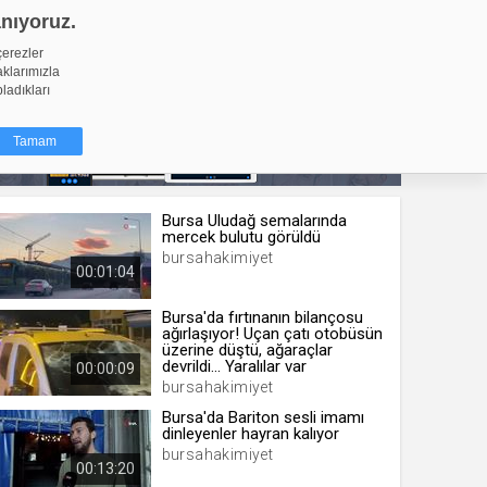
anıyoruz.
GİRİŞ YAP
Video Yükle
çerezler
aklarımızla
pladıkları
Tamam
Bursa Uludağ semalarında
dığı küçük
mercek bulutu görüldü
ınıza
bursahakimiyet
00:01:04
ir. İzniniz şu
Bursa'da fırtınanın bilançosu
ağırlaşıyor! Uçan çatı otobüsün
nlarına
üzerine düştü, ağaraçlar
şlı hale
devrildi... Yaralılar var
00:00:09
ğru bir
bursahakimiyet
Bursa'da Bariton sesli imamı
resi
Türü
dinleyenler hayran kalıyor
bursahakimiyet
 yıl
00:13:20