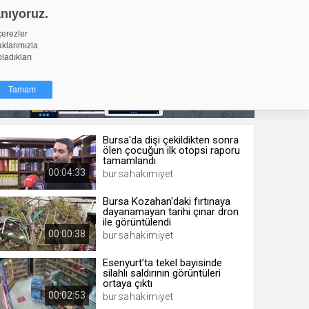
anıyoruz.
GİRİŞ YAP
Video Yükle
çerezler
aklarımızla
pladıkları
Tamam
Bursa'da dişi çekildikten sonra
dığı küçük
ölen çocuğun ilk otopsi raporu
ınıza
tamamlandı
00:04:33
bursahakimiyet
ir. İzniniz şu
Bursa Kozahan'daki fırtınaya
dayanamayan tarihi çınar dron
nlarına
ile görüntülendi
şlı hale
00:00:38
bursahakimiyet
ğru bir
Esenyurt’ta tekel bayisinde
silahlı saldırının görüntüleri
resi
Türü
ortaya çıktı
 yıl
00:02:53
bursahakimiyet