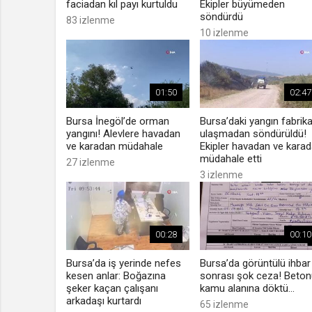
faciadan kıl payı kurtuldu
Ekipler büyümeden
söndürdü
83 izlenme
10 izlenme
01:50
02:47
Bursa İnegöl’de orman
Bursa’daki yangın fabrik
yangını! Alevlere havadan
ulaşmadan söndürüldü!
ve karadan müdahale
Ekipler havadan ve kara
müdahale etti
27 izlenme
3 izlenme
00:28
00:10
Bursa’da iş yerinde nefes
Bursa’da görüntülü ihbar
kesen anlar: Boğazına
sonrası şok ceza! Beton
şeker kaçan çalışanı
kamu alanına döktü...
arkadaşı kurtardı
65 izlenme