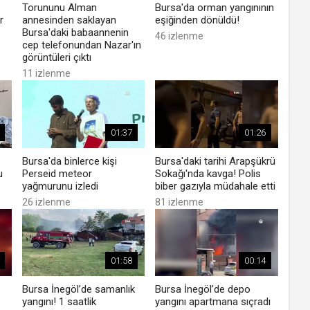
Torununu Alman
Bursa'da orman yangınının
r
annesinden saklayan
eşiğinden dönüldü!
Bursa'daki babaannenin
46 izlenme
cep telefonundan Nazar'ın
görüntüleri çıktı
11 izlenme
01:37
01:26
Bursa'da binlerce kişi
Bursa'daki tarihi Arapşükrü
u
Perseid meteor
Sokağı'nda kavga! Polis
yağmurunu izledi
biber gazıyla müdahale etti
26 izlenme
81 izlenme
01:58
00:14
Bursa İnegöl’de samanlık
Bursa İnegöl’de depo
yangını! 1 saatlik
yangını apartmana sıçradı