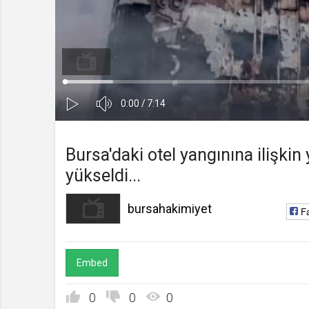
bursahakimiyet
Kanala Katıl
Yüklendi
:
Yükleniyor
:
0%
0%
Ses
Süre
Toplam
0:00
/
7:14
Kapa
Oynat
Süre
Bursa'daki otel yangınına ilişkin 
yükseldi...
bursahakimiyet
F
Embed
0
0
0