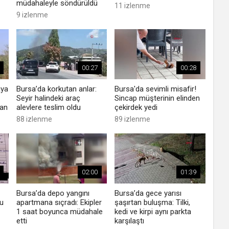
müdahaleyle söndürüldü
11 izlenme
9 izlenme
00:27
00:28
aya
Bursa’da korkutan anlar:
Bursa'da sevimli misafir!
Seyir halindeki araç
Sincap müşterinin elinden
dan
alevlere teslim oldu
çekirdek yedi
88 izlenme
89 izlenme
02:00
01:39
Bursa’da depo yangını
Bursa’da gece yarısı
u
apartmana sıçradı: Ekipler
şaşırtan buluşma: Tilki,
1 saat boyunca müdahale
kedi ve kirpi aynı parkta
etti
karşılaştı