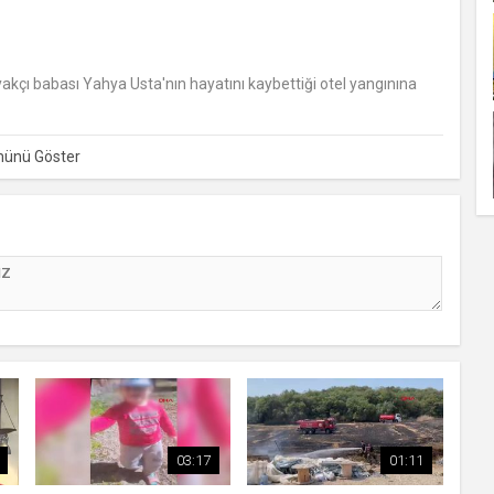
yakçı babası Yahya Usta'nın hayatını kaybettiği otel yangınına
03:17
01:11