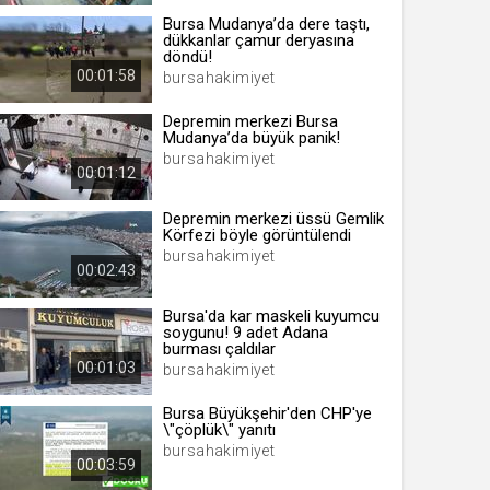
Bursa Mudanya’da dere taştı,
dükkanlar çamur deryasına
döndü!
00:01:58
bursahakimiyet
 yıl
Depremin merkezi Bursa
Mudanya’da büyük panik!
ay
bursahakimiyet
00:01:12
gün
Depremin merkezi üssü Gemlik
Körfezi böyle görüntülendi
ay
bursahakimiyet
00:02:43
ıl
ay
Bursa'da kar maskeli kuyumcu
soygunu! 9 adet Adana
ay
burması çaldılar
00:01:03
bursahakimiyet
Bursa Büyükşehir'den CHP'ye
\"çöplük\" yanıtı
bursahakimiyet
00:03:59