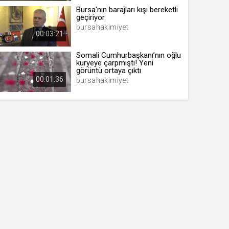
Bursa'nın barajları kışı bereketli
geçiriyor
bursahakimiyet
00:03:21
Somali Cumhurbaşkanı’nın oğlu
kuryeye çarpmıştı! Yeni
görüntü ortaya çıktı
00:01:36
bursahakimiyet