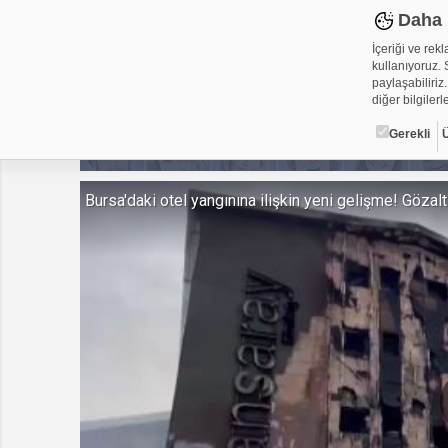
Daha 
İçeriği ve rek
kullanıyoruz. S
paylaşabiliriz.
diğer bilgilerle
Gerekli
Çerez ned
Bursa'daki otel yangınına ilişkin yeni gelişme! Gözaltı
Çerezler, web-
metin dosyalar
yerleştirebiliy
kullanmaktadır
alanlar için ge
Gerekli
Üçüncü Par