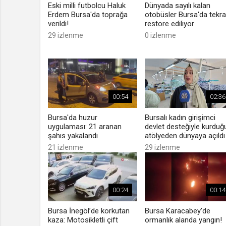
Eski milli futbolcu Haluk
Dünyada sayılı kalan
Erdem Bursa'da toprağa
otobüsler Bursa'da tekra
verildi!
restore ediliyor
29 izlenme
0 izlenme
00:54
02:36
Bursa'da huzur
Bursalı kadın girişimci
uygulaması: 21 aranan
devlet desteğiyle kurduğ
şahıs yakalandı
atölyeden dünyaya açıldı
21 izlenme
29 izlenme
00:24
00:14
Bursa İnegöl’de korkutan
Bursa Karacabey’de
kaza: Motosikletli çift
ormanlık alanda yangın!