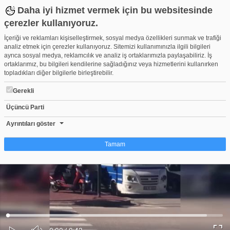
Daha iyi hizmet vermek için bu websitesinde
çerezler kullanıyoruz.
İçeriği ve reklamları kişiselleştirmek, sosyal medya özellikleri sunmak ve trafiği
analiz etmek için çerezler kullanıyoruz. Sitemizi kullanımınızla ilgili bilgileri
ayrıca sosyal medya, reklamcılık ve analiz iş ortaklarımızla paylaşabiliriz. İş
ortaklarımız, bu bilgileri kendilerine sağladığınız veya hizmetlerini kullanırken
topladıkları diğer bilgilerle birleştirebilir.
Gerekli
Üçüncü Parti
Bursa'da trafikte kavga! Minibüs şoförü ile motokurye birbirine g
Beğen
Beğenme
Pay
Ayrıntıları göster
239
Tamam
Çerez nedir?
Çerezler, web-sitelerinin, kullanıcıların deneyimlerini daha verimli hale getirmek
amacıyla kullandığı küçük metin dosyalarıdır. Yasalara göre, bu sitenin
işletilmesi için kesinlikle gerekli olan çerezleri cihazınıza yerleştirebiliyoruz.
Diğer çerez türleri için sizden izin almamız gerekiyor. Bu site farklı çerez türleri
Yüklendi
:
Yükleniyor
:
kullanmaktadır. Bazı çerezler, sayfalarımızda yer alan üçüncü şahıs hizmetleri
0%
0%
Ses
tarafından yerleştirilir. İzniniz şu alanlar için geçerlidir: web.tv