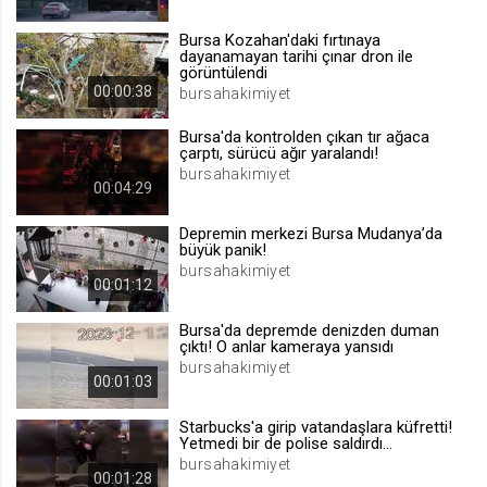
.web.tv
Bursa Kozahan'daki fırtınaya
Site içeriği önerme
dayanamayan tarihi çınar dron ile
görüntülendi
1 yıl
00:00:38
bursahakimiyet
Bursa'da kontrolden çıkan tır ağaca
voteLike*
çarptı, sürücü ağır yaralandı!
.web.tv
bursahakimiyet
00:04:29
İsimsiz ziyaretçi için site içeriği
beğenme
Depremin merkezi Bursa Mudanya’da
1 ay
büyük panik!
bursahakimiyet
00:01:12
voteDislike*
Bursa'da depremde denizden duman
.web.tv
çıktı! O anlar kameraya yansıdı
bursahakimiyet
İsimsiz ziyaretçi için site içeriği
00:01:03
beğenmeme
1 ay
Starbucks'a girip vatandaşlara küfretti!
Yetmedi bir de polise saldırdı...
bursahakimiyet
00:01:28