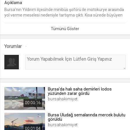
Açıklama
Bursa’nın Yıldırım ilçesinde minibüs şoförü ile motokurye arasında
lang
yol verme meselesi nedeniyle tartışma çıktı. Kısa sürede büyüyen
.web.tv
tartışma kavgaya dönüşürken, o anlar çevredeki vatandaşlar
Seçilen dil tercihini tutmak
tarafından cep telefonu kamerasıyla kaydedildi.
1 ay
Yorumlar
webtvs
.web.tv
Oturum verisini tutmak
1 gün
Bursa'da halı saha demirleri lodos
[hash]
yüzünden zarar gördü
.web.tv
bursahakimiyet
00:00:16
Oturum doğrulama verisi
1 ay
Bursa Uludağ semalarında mercek bulutu
görüldü
bursahakimiyet
00:01:04
channelCategories