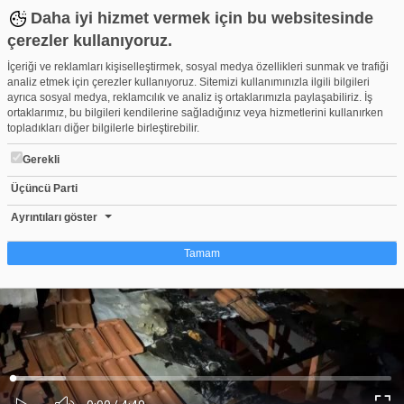
Daha iyi hizmet vermek için bu websitesinde
çerezler kullanıyoruz.
İçeriği ve reklamları kişiselleştirmek, sosyal medya özellikleri sunmak ve trafiği
analiz etmek için çerezler kullanıyoruz. Sitemizi kullanımınızla ilgili bilgileri
ayrıca sosyal medya, reklamcılık ve analiz iş ortaklarımızla paylaşabiliriz. İş
ortaklarımız, bu bilgileri kendilerine sağladığınız veya hizmetlerini kullanırken
topladıkları diğer bilgilerle birleştirebilir.
Gerekli
Üçüncü Parti
Bursa'da şüpheli yangın kabusu! Aynı apartman yine yandı...
Beğen
Beğenme
Pay
Ayrıntıları göster
20
Tamam
Çerez nedir?
Çerezler, web-sitelerinin, kullanıcıların deneyimlerini daha verimli hale getirmek
amacıyla kullandığı küçük metin dosyalarıdır. Yasalara göre, bu sitenin
işletilmesi için kesinlikle gerekli olan çerezleri cihazınıza yerleştirebiliyoruz.
Diğer çerez türleri için sizden izin almamız gerekiyor. Bu site farklı çerez türleri
Yüklendi
:
Yükleniyor
:
kullanmaktadır. Bazı çerezler, sayfalarımızda yer alan üçüncü şahıs hizmetleri
0%
0%
Ses
tarafından yerleştirilir. İzniniz şu alanlar için geçerlidir: web.tv