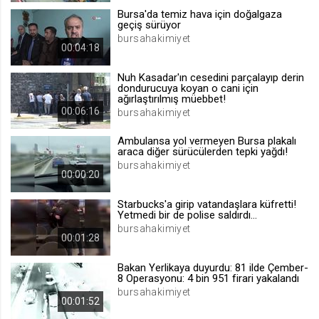
Bursa'da temiz hava için doğalgaza
.web.tv
geçiş sürüyor
Site içeriği önerme
bursahakimiyet
00:04:18
1 yıl
Nuh Kasadar'ın cesedini parçalayıp derin
dondurucuya koyan o cani için
voteLike*
ağırlaştırılmış müebbet!
00:06:16
bursahakimiyet
.web.tv
İsimsiz ziyaretçi için site içeriği
Ambulansa yol vermeyen Bursa plakalı
beğenme
araca diğer sürücülerden tepki yağdı!
1 ay
bursahakimiyet
00:00:20
Starbucks'a girip vatandaşlara küfretti!
voteDislike*
Yetmedi bir de polise saldırdı...
.web.tv
bursahakimiyet
00:01:28
İsimsiz ziyaretçi için site içeriği
beğenmeme
Bakan Yerlikaya duyurdu: 81 ilde Çember-
1 ay
8 Operasyonu: 4 bin 951 firari yakalandı
bursahakimiyet
00:01:52