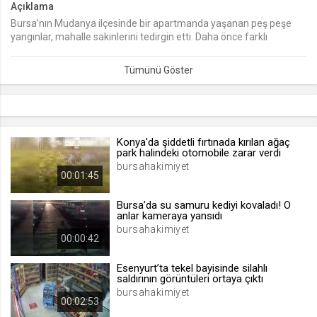
Açıklama
Bursa'nın Mudanya ilçesinde bir apartmanda yaşanan peş peşe
lang
yangınlar, mahalle sakinlerini tedirgin etti. Daha önce farklı
.web.tv
günlerde de 5 kez yangın çıkan apartmanda 6'ncı yangın da
Seçilen dil tercihini tutmak
söndürüldü.
1 ay
webtvs
.web.tv
Konya'da şiddetli fırtınada kırılan ağaç
park halindeki otomobile zarar verdi
Oturum verisini tutmak
bursahakimiyet
00:01:45
1 gün
Bursa’da su samuru kediyi kovaladı! O
anlar kameraya yansıdı
[hash]
bursahakimiyet
.web.tv
00:00:42
Oturum doğrulama verisi
Esenyurt’ta tekel bayisinde silahlı
1 ay
saldırının görüntüleri ortaya çıktı
bursahakimiyet
00:02:53
channelCategories