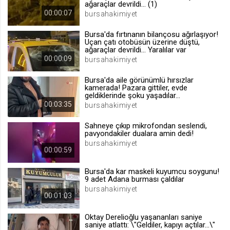
ağaraçlar devrildi... (1)
.web.tv
00:00:07
bursahakimiyet
Site içeriği önerme
Bursa'da fırtınanın bilançosu ağırlaşıyor!
1 yıl
Uçan çatı otobüsün üzerine düştü,
ağaraçlar devrildi... Yaralılar var
00:00:09
bursahakimiyet
voteLike*
Bursa'da aile görünümlü hırsızlar
.web.tv
kamerada! Pazara gittiler, evde
geldiklerinde şoku yaşadılar...
İsimsiz ziyaretçi için site içeriği
beğenme
00:03:35
bursahakimiyet
1 ay
Sahneye çıkıp mikrofondan seslendi,
pavyondakiler dualara amin dedi!
bursahakimiyet
voteDislike*
00:00:59
.web.tv
Bursa'da kar maskeli kuyumcu soygunu!
İsimsiz ziyaretçi için site içeriği
9 adet Adana burması çaldılar
beğenmeme
bursahakimiyet
00:01:03
1 ay
Oktay Derelioğlu yaşananları saniye
saniye atlattı: \"Geldiler, kapıyı açtılar...\"