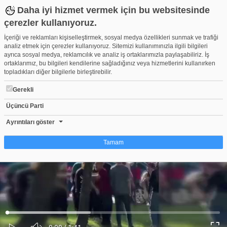
Daha iyi hizmet vermek için bu websitesinde
çerezler kullanıyoruz.
İçeriği ve reklamları kişiselleştirmek, sosyal medya özellikleri sunmak ve trafiği
analiz etmek için çerezler kullanıyoruz. Sitemizi kullanımınızla ilgili bilgileri
ayrıca sosyal medya, reklamcılık ve analiz iş ortaklarımızla paylaşabiliriz. İş
ortaklarımız, bu bilgileri kendilerine sağladığınız veya hizmetlerini kullanırken
topladıkları diğer bilgilerle birleştirebilir.
Gerekli
Üçüncü Parti
Bursa'da piknik alanında masa kavgası! Satırlar, sopalar havada u
Beğen
Beğenme
Pay
Ayrıntıları göster
0
Tamam
Çerez nedir?
Çerezler, web-sitelerinin, kullanıcıların deneyimlerini daha verimli hale getirmek
amacıyla kullandığı küçük metin dosyalarıdır. Yasalara göre, bu sitenin
işletilmesi için kesinlikle gerekli olan çerezleri cihazınıza yerleştirebiliyoruz.
Diğer çerez türleri için sizden izin almamız gerekiyor. Bu site farklı çerez türleri
Yüklendi
:
Yükleniyor
:
kullanmaktadır. Bazı çerezler, sayfalarımızda yer alan üçüncü şahıs hizmetleri
0%
0%
Ses
tarafından yerleştirilir. İzniniz şu alanlar için geçerlidir: web.tv