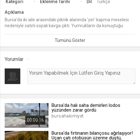
Kategori
Eklenme Tarihi
Dil
Türkçe
lang
Açıklama
.web.tv
Bursa'da iki aile arasındaki piknik alanında 'yer' kapma meselesi
nedeniyle satırlı sopalı kavga çıktı. Yumrukların da konuştuğu
Seçilen dil tercihini tutmak
kavgada, jandarma timleri aileleri ayırmak için biber gazı
1 ay
kullanırken kavgaya karışanlar gözaltına alındı.
webtvs
Yorumlar
.web.tv
Oturum verisini tutmak
1 gün
[hash]
.web.tv
Bursa'da halı saha demirleri lodos
yüzünden zarar gördü
Oturum doğrulama verisi
bursahakimiyet
00:00:16
1 ay
Bursa'da fırtınanın bilançosu ağırlaşıyor!
Uçan çatı otobüsün üzerine düştü,
channelCategories