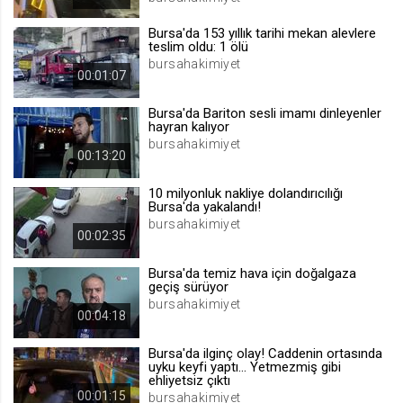
.web.tv
Bursa'da 153 yıllık tarihi mekan alevlere
Site içeriği önerme
teslim oldu: 1 ölü
bursahakimiyet
1 yıl
00:01:07
Bursa'da Bariton sesli imamı dinleyenler
voteLike*
hayran kalıyor
.web.tv
bursahakimiyet
00:13:20
İsimsiz ziyaretçi için site içeriği
beğenme
10 milyonluk nakliye dolandırıcılığı
1 ay
Bursa'da yakalandı!
bursahakimiyet
00:02:35
voteDislike*
Bursa'da temiz hava için doğalgaza
.web.tv
geçiş sürüyor
bursahakimiyet
İsimsiz ziyaretçi için site içeriği
00:04:18
beğenmeme
1 ay
Bursa'da ilginç olay! Caddenin ortasında
uyku keyfi yaptı... Yetmezmiş gibi
ehliyetsiz çıktı
00:01:15
bursahakimiyet