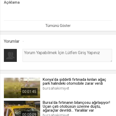
Açıklama
lang
.web.tv
Bursa’nın Mustafakemalpaşa ilçesinde iki otomobilin kafa kafaya
Seçilen dil tercihini tutmak
çarpıştığı kazada 1 kişi hayatını kaybetti, 4 kişi yaralandı. Kaza anı
güvenlik kamerasına yansıdı.
1 ay
Yorumlar
webtvs
.web.tv
Oturum verisini tutmak
1 gün
Konya'da şiddetli fırtınada kırılan ağaç
[hash]
park halindeki otomobile zarar verdi
.web.tv
bursahakimiyet
00:01:45
Oturum doğrulama verisi
1 ay
Bursa'da fırtınanın bilançosu ağırlaşıyor!
Uçan çatı otobüsün üzerine düştü,
ağaraçlar devrildi... Yaralılar var
00:00:09
channelCategories
bursahakimiyet