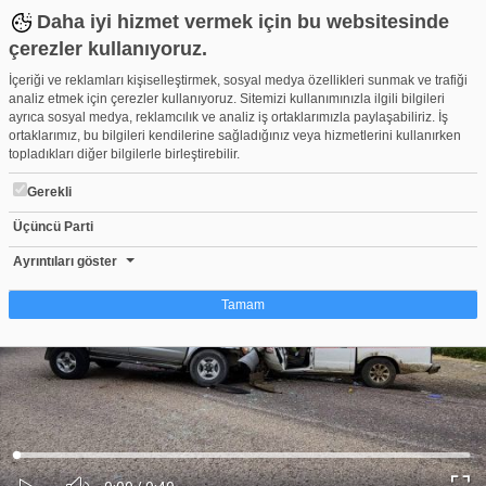
Daha iyi hizmet vermek için bu websitesinde
çerezler kullanıyoruz.
İçeriği ve reklamları kişiselleştirmek, sosyal medya özellikleri sunmak ve trafiği
analiz etmek için çerezler kullanıyoruz. Sitemizi kullanımınızla ilgili bilgileri
ayrıca sosyal medya, reklamcılık ve analiz iş ortaklarımızla paylaşabiliriz. İş
ortaklarımız, bu bilgileri kendilerine sağladığınız veya hizmetlerini kullanırken
topladıkları diğer bilgilerle birleştirebilir.
Gerekli
Üçüncü Parti
Bursa'da otomobiller kafa kafaya çarpıştı: 1 ölü, 4 yaralı
Beğen
Beğenme
Pay
Ayrıntıları göster
0
Tamam
Çerez nedir?
Çerezler, web-sitelerinin, kullanıcıların deneyimlerini daha verimli hale getirmek
amacıyla kullandığı küçük metin dosyalarıdır. Yasalara göre, bu sitenin
işletilmesi için kesinlikle gerekli olan çerezleri cihazınıza yerleştirebiliyoruz.
Diğer çerez türleri için sizden izin almamız gerekiyor. Bu site farklı çerez türleri
Yüklendi
:
Yükleniyor
:
kullanmaktadır. Bazı çerezler, sayfalarımızda yer alan üçüncü şahıs hizmetleri
0%
0%
Ses
tarafından yerleştirilir. İzniniz şu alanlar için geçerlidir: web.tv