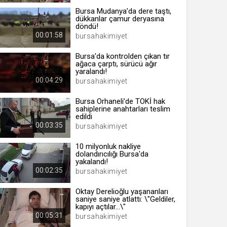
Bursa Mudanya’da dere taştı,
dükkanlar çamur deryasına
döndü!
00:01:58
bursahakimiyet
 yıl
Bursa'da kontrolden çıkan tır
ağaca çarptı, sürücü ağır
yaralandı!
ay
00:04:29
bursahakimiyet
gün
Bursa Orhaneli’de TOKİ hak
sahiplerine anahtarları teslim
ay
edildi
00:03:35
bursahakimiyet
ıl
ay
10 milyonluk nakliye
dolandırıcılığı Bursa'da
ay
yakalandı!
00:02:35
bursahakimiyet
Oktay Derelioğlu yaşananları
saniye saniye atlattı: \"Geldiler,
kapıyı açtılar...\"
00:05:31
bursahakimiyet