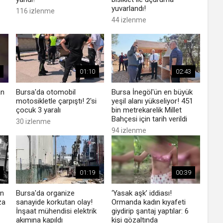
yuvarlandı!
116 izlenme
44 izlenme
01:10
02:43
an
Bursa'da otomobil
Bursa İnegöl'ün en büyük
motosikletle çarpıştı! 2'si
yeşil alanı yükseliyor! 451
çocuk 3 yaralı
bin metrekarelik Millet
Bahçesi için tarih verildi
30 izlenme
94 izlenme
01:19
00:39
an
Bursa'da organize
‘Yasak aşk’ iddiası!
za
sanayide korkutan olay!
Ormanda kadın kıyafeti
İnşaat mühendisi elektrik
giydirip şantaj yaptılar: 6
akımına kapıldı
kişi gözaltında