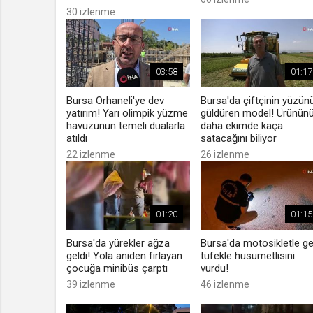
30 izlenme
03:58
01:17
Bursa Orhaneli'ye dev
Bursa'da çiftçinin yüzün
yatırım! Yarı olimpik yüzme
güldüren model! Ürünün
havuzunun temeli dualarla
daha ekimde kaça
atıldı
satacağını biliyor
22 izlenme
26 izlenme
01:20
01:15
Bursa'da yürekler ağza
Bursa'da motosikletle ge
geldi! Yola aniden fırlayan
tüfekle husumetlisini
çocuğa minibüs çarptı
vurdu!
39 izlenme
46 izlenme