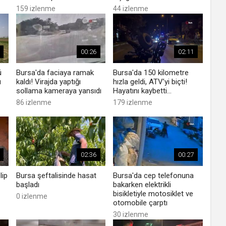
159 izlenme
44 izlenme
00:26
02:11
ü
Bursa'da faciaya ramak
Bursa'da 150 kilometre
ü
kaldı! Virajda yaptığı
hızla geldi, ATV’yi biçti!
sollama kameraya yansıdı
Hayatını kaybetti...
86 izlenme
179 izlenme
02:36
00:27
lip
Bursa şeftalisinde hasat
Bursa'da cep telefonuna
başladı
bakarken elektrikli
bisikletiyle motosiklet ve
0 izlenme
otomobile çarptı
30 izlenme