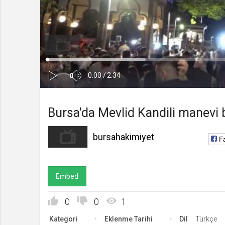
bursahakimiyet
Kanala Katıl
Yüklendi
:
Yükleniyor
:
0%
0%
Ses
Süre
Toplam
0:00
/
2:34
Kapa
Oynat
Süre
Bursa'da Mevlid Kandili manevi b
bursahakimiyet
F
Embed
0
0
1
Kategori
Eklenme Tarihi
Dil
Türkçe