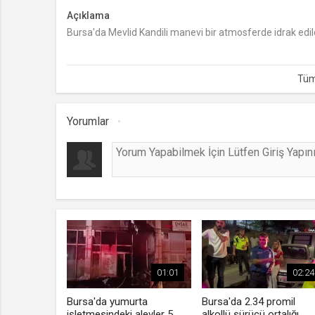
Açıklama
Bursa'da Mevlid Kandili manevi bir atmosferde idrak edild
Yorumlar
01:01
02:24
Bursa'da yumurta
Bursa'da 2.34 promil
işletmesindeki alevler 5
alkollü sürücü ortalığı