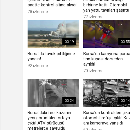
saatte kontrol altına alındı!
birbirine kattı! Otomobil
yan yattı, tavırları şaşırttı
28 izlenme
77 izlenme
00:19
00:55
Bursa'da tavuk çiftliğinde
Bursa'da kamyona çarp
yangın!
tırın kupası dorseden
ayrıldı!
92 izlenme
70 izlenme
00:24
00:14
Bursa'daki feci kazanın
Bursa'da kontrolden çık
yeni görüntüleri ortaya
otomobil refüje çıktı! Ka
çıktı! ATV sürücüsü
anı kameraya yansıdı
metrelerce savruldu
60 izlenme