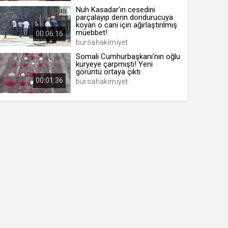
Nuh Kasadar'ın cesedini
parçalayıp derin dondurucuya
koyan o cani için ağırlaştırılmış
müebbet!
00:06:16
bursahakimiyet
Somali Cumhurbaşkanı’nın oğlu
kuryeye çarpmıştı! Yeni
görüntü ortaya çıktı
00:01:36
bursahakimiyet