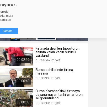
anıyoruz.
GİRİŞ YAP
Video Yükle
çerezler
aklarımızla
pladıkları
Tamam
Fırtınada devrilen triportörün
dığı küçük
altında kalan kadın sürücü
ınıza
yaralandı
00:02:12
bursahakimiyet
ir. İzniniz şu
Bursa sahillerinde fırtına
mesaisi
nlarına
bursahakimiyet
şlı hale
00:06:40
ğru bir
Bursa Kozahan'daki fırtınaya
dayanamayan tarihi çınar dron
resi
Türü
ile görüntülendi
 yıl
00:00:38
bursahakimiyet