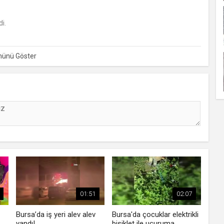
i.
01:51
02:07
Bursa’da iş yeri alev alev
Bursa'da çocuklar elektrikli
yandı!
bisiklet ile uçuruma