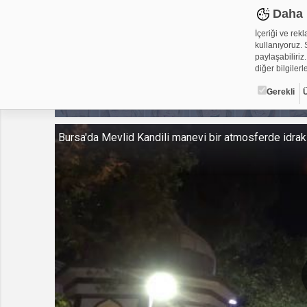
Daha 
İçeriği ve rek
kullanıyoruz. S
paylaşabiliriz.
diğer bilgilerle
Gerekli
Çerez ned
Bursa'da Mevlid Kandili manevi bir atmosferde idrak 
Çerezler, web-
metin dosyalar
yerleştirebiliy
kullanmaktadır
alanlar için ge
Gerekli
Üçüncü Par