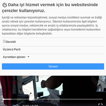
Daha iyi hizmet vermek için bu websitesinde
çerezler kullanıyoruz.
İçeriği ve reklamları kişiselleştirmek, sosyal medya özellikleri sunmak ve trafiği
analiz etmek için çerezler kullanıyoruz. Sitemizi kullanımınızla ilgili bilgileri
ayrıca sosyal medya, reklamcılık ve analiz iş ortaklarımızla paylaşabiliriz. İş
ortaklarımız, bu bilgileri kendilerine sağladığınız veya hizmetlerini kullanırken
topladıkları diğer bilgilerle birleştirebilir.
Gerekli
Üçüncü Parti
Bursa'da maske takmayan 100 bin kişiye 91 milyon ceza kesildi
Beğen
Beğenme
Pay
Ayrıntıları göster
0
Tamam
Çerez nedir?
Çerezler, web-sitelerinin, kullanıcıların deneyimlerini daha verimli hale getirmek
amacıyla kullandığı küçük metin dosyalarıdır. Yasalara göre, bu sitenin
işletilmesi için kesinlikle gerekli olan çerezleri cihazınıza yerleştirebiliyoruz.
Diğer çerez türleri için sizden izin almamız gerekiyor. Bu site farklı çerez türleri
Yüklendi
:
Yükleniyor
:
kullanmaktadır. Bazı çerezler, sayfalarımızda yer alan üçüncü şahıs hizmetleri
0%
0%
Ses
tarafından yerleştirilir. İzniniz şu alanlar için geçerlidir: web.tv