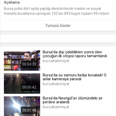
Açıklama
Bursa polisi dört ayda yaptığı denetimlerde maske ve sosyal
lang
mesafe kurallarına uymayan 102 bin 893 kişiye toplam 94 milyon
.web.tv
927 bin 411 lira ceza kesti.
Seçilen dil tercihini tutmak
1 ay
webtvs
.web.tv
Bursa'da dişi çekildikten sonra ölen
çocuğun ilk otopsi raporu tamamlandı
Oturum verisini tutmak
bursahakimiyet
00:04:33
1 gün
Bursa’da su samuru kediyi kovaladı! O
anlar kameraya yansıdı
[hash]
bursahakimiyet
.web.tv
00:00:42
Oturum doğrulama verisi
Bursa'da Nevrigül'ün ölümündeki sır
1 ay
perdesi aralandı
bursahakimiyet
00:01:48
channelCategories