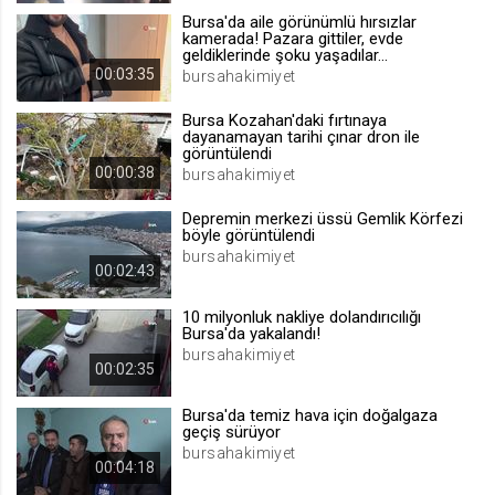
Bursa'da aile görünümlü hırsızlar
.web.tv
kamerada! Pazara gittiler, evde
Site içeriği önerme
geldiklerinde şoku yaşadılar...
00:03:35
bursahakimiyet
1 yıl
Bursa Kozahan'daki fırtınaya
dayanamayan tarihi çınar dron ile
voteLike*
görüntülendi
00:00:38
bursahakimiyet
.web.tv
İsimsiz ziyaretçi için site içeriği
Depremin merkezi üssü Gemlik Körfezi
beğenme
böyle görüntülendi
1 ay
bursahakimiyet
00:02:43
10 milyonluk nakliye dolandırıcılığı
voteDislike*
Bursa'da yakalandı!
.web.tv
bursahakimiyet
00:02:35
İsimsiz ziyaretçi için site içeriği
beğenmeme
Bursa'da temiz hava için doğalgaza
1 ay
geçiş sürüyor
bursahakimiyet
00:04:18