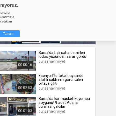
anıyoruz.
GİRİŞ YAP
Video Yükle
çerezler
aklarımızla
pladıkları
Tamam
Bursa'da halı saha demirleri
dığı küçük
lodos yüzünden zarar gördü
ınıza
bursahakimiyet
00:00:16
ir. İzniniz şu
Esenyurt’ta tekel bayisinde
silahlı saldırının görüntüleri
nlarına
ortaya çıktı
şlı hale
00:02:53
bursahakimiyet
ğru bir
Bursa'da kar maskeli kuyumcu
soygunu! 9 adet Adana
resi
Türü
burması çaldılar
 yıl
00:01:03
bursahakimiyet