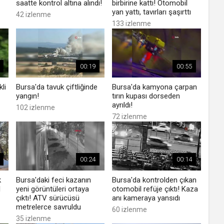
saatte kontrol altına alındı!
birbirine kattı! Otomobil
yan yattı, tavırları şaşırttı
42 izlenme
133 izlenme
00:19
00:55
li
Bursa'da tavuk çiftliğinde
Bursa'da kamyona çarpan
yangın!
tırın kupası dorseden
ayrıldı!
102 izlenme
72 izlenme
00:24
00:14
k
Bursa'daki feci kazanın
Bursa'da kontrolden çıkan
1
yeni görüntüleri ortaya
otomobil refüje çıktı! Kaza
çıktı! ATV sürücüsü
anı kameraya yansıdı
metrelerce savruldu
60 izlenme
35 izlenme