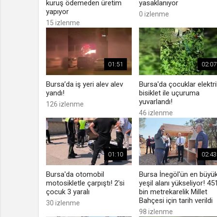
kuruş ödemeden üretim
yasaklanıyor
yapıyor
0 izlenme
15 izlenme
01:51
02:07
Bursa’da iş yeri alev alev
Bursa'da çocuklar elektrik
yandı!
bisiklet ile uçuruma
yuvarlandı!
126 izlenme
46 izlenme
01:10
02:43
Bursa'da otomobil
Bursa İnegöl'ün en büyü
motosikletle çarpıştı! 2'si
yeşil alanı yükseliyor! 45
çocuk 3 yaralı
bin metrekarelik Millet
Bahçesi için tarih verildi
30 izlenme
98 izlenme