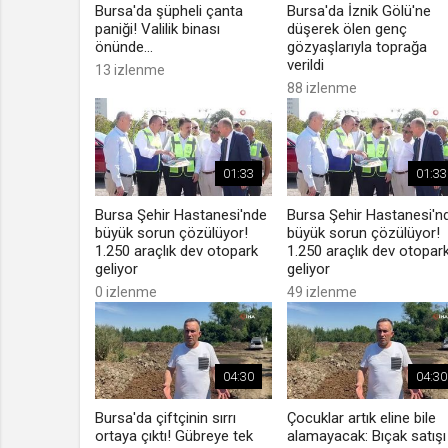
Bursa'da şüpheli çanta
Bursa'da İznik Gölü'ne
paniği! Valilik binası
düşerek ölen genç
önünde...
gözyaşlarıyla toprağa
verildi
13 izlenme
88 izlenme
01:33
01:33
Bursa Şehir Hastanesi'nde
Bursa Şehir Hastanesi'n
büyük sorun çözülüyor!
büyük sorun çözülüyor!
1.250 araçlık dev otopark
1.250 araçlık dev otopar
geliyor
geliyor
0 izlenme
49 izlenme
04:30
04:30
Bursa'da çiftçinin sırrı
Çocuklar artık eline bile
ortaya çıktı! Gübreye tek
alamayacak: Bıçak satışı