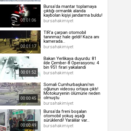
Bursa'da mantar toplamaya
çıktığı ormanlık alanda
kaybolan kişiyi jandarma buldu!
00:01:06
bursahakimiyet
 yıl
TIR'a çarpan otomobil
tanınmaz hale geldi! Kaza anı
kamerada...
ay
00:01:17
bursahakimiyet
gün
Bakan Yerlikaya duyurdu: 81
ilde Çember-8 Operasyonu: 4
ay
bin 951 firari yakalandı
00:01:52
bursahakimiyet
ıl
ay
Somali Cumhurbaşkanı'nın
oğlunun videosu ortaya çıktı!
ay
Motokuryenin ölümüne neden
olmuştu
00:00:45
bursahakimiyet
Bursa'da freni boşalan
otomobil yokuş aşağı
sürüklendi! Yaralılar var...
00:00:49
bursahakimiyet