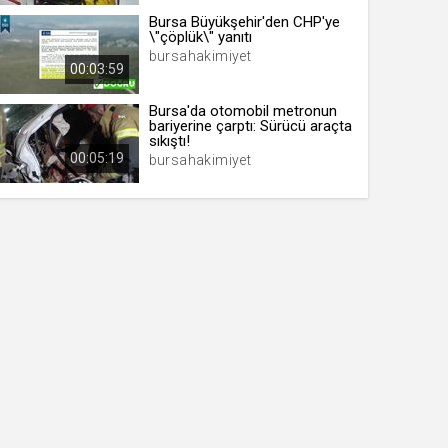
Bursa Büyükşehir'den CHP'ye
\"çöplük\" yanıtı
bursahakimiyet
00:03:59
Bursa'da otomobil metronun
bariyerine çarptı: Sürücü araçta
sıkıştı!
00:05:19
bursahakimiyet