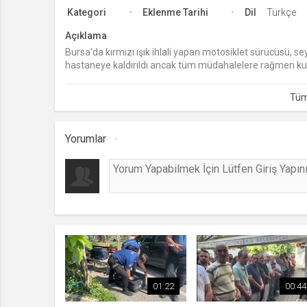
Kategori
Eklenme Tarihi
Dil
Türkçe
Açıklama
Bursa'da kırmızı ışık ihlali yapan motosiklet sürücüsü, sey
hastaneye kaldırıldı ancak tüm müdahalelere rağmen kur
öğrenildi.
Yorumlar
01:22
00:44