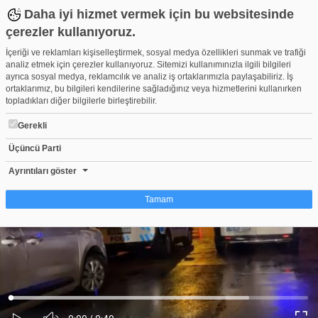
Daha iyi hizmet vermek için bu websitesinde
çerezler kullanıyoruz.
İçeriği ve reklamları kişiselleştirmek, sosyal medya özellikleri sunmak ve trafiği
analiz etmek için çerezler kullanıyoruz. Sitemizi kullanımınızla ilgili bilgileri
ayrıca sosyal medya, reklamcılık ve analiz iş ortaklarımızla paylaşabiliriz. İş
ortaklarımız, bu bilgileri kendilerine sağladığınız veya hizmetlerini kullanırken
topladıkları diğer bilgilerle birleştirebilir.
Gerekli
Üçüncü Parti
Bursa'da kapalı olan tekel bayiine tabanca ile ateş açıldı
Beğen
Beğenme
Pay
Ayrıntıları göster
0
Tamam
Çerez nedir?
Çerezler, web-sitelerinin, kullanıcıların deneyimlerini daha verimli hale getirmek
amacıyla kullandığı küçük metin dosyalarıdır. Yasalara göre, bu sitenin
işletilmesi için kesinlikle gerekli olan çerezleri cihazınıza yerleştirebiliyoruz.
Diğer çerez türleri için sizden izin almamız gerekiyor. Bu site farklı çerez türleri
Yüklendi
:
Yükleniyor
:
kullanmaktadır. Bazı çerezler, sayfalarımızda yer alan üçüncü şahıs hizmetleri
0%
0%
Ses
tarafından yerleştirilir. İzniniz şu alanlar için geçerlidir: web.tv