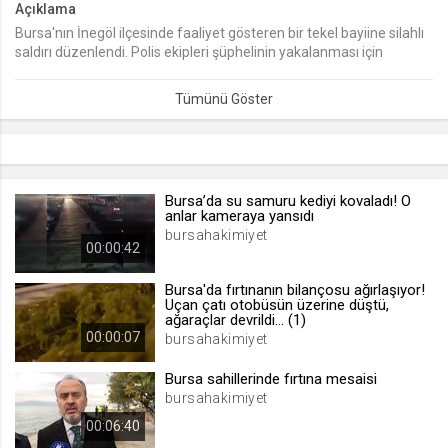
Açıklama
Bursa'nın İnegöl ilçesinde faaliyet gösteren bir tekel bayiine silahlı
lang
saldırı düzenlendi. Polis ekipleri şüphelinin yakalanması için
.web.tv
çalışma başlattı.
Seçilen dil tercihini tutmak
1 ay
webtvs
.web.tv
Bursa’da su samuru kediyi kovaladı! O
anlar kameraya yansıdı
Oturum verisini tutmak
bursahakimiyet
00:00:42
1 gün
Bursa'da fırtınanın bilançosu ağırlaşıyor!
Uçan çatı otobüsün üzerine düştü,
[hash]
ağaraçlar devrildi... (1)
.web.tv
00:00:07
bursahakimiyet
Oturum doğrulama verisi
Bursa sahillerinde fırtına mesaisi
1 ay
bursahakimiyet
00:06:40
channelCategories