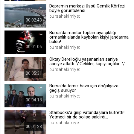
Depremin merkezi üssü Gemlik Körfezi
.web.tv
böyle görüntülendi
Site içeriği önerme
bursahakimiyet
00:02:43
1 yıl
Bursa'da mantar toplamaya çıktığı
ormanlık alanda kaybolan kişiyi jandarma
voteLike*
buldu!
00:01:06
bursahakimiyet
.web.tv
İsimsiz ziyaretçi için site içeriği
Oktay Derelioğlu yaşananları saniye
beğenme
saniye atlattı: \"Geldiler, kapıyı açtılar...\"
1 ay
bursahakimiyet
00:05:31
Bursa'da temiz hava için doğalgaza
voteDislike*
geçiş sürüyor
.web.tv
bursahakimiyet
00:04:18
İsimsiz ziyaretçi için site içeriği
beğenmeme
Starbucks'a girip vatandaşlara küfretti!
1 ay
Yetmedi bir de polise saldırdı...
bursahakimiyet
00:01:28