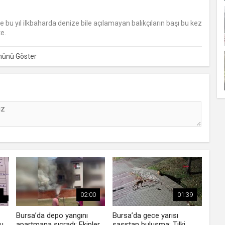
 bu yıl ilkbaharda denize bile açılamayan balıkçıların başı bu kez
e.
02:00
01:39
Bursa’da depo yangını
Bursa’da gece yarısı
u
apartmana sıçradı: Ekipler
şaşırtan buluşma: Tilki,