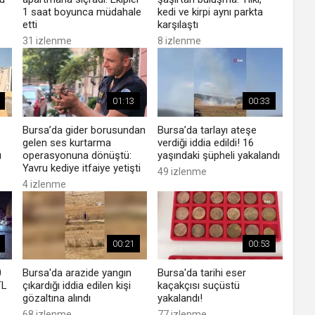
1 saat boyunca müdahale
kedi ve kirpi aynı parkta
etti
karşılaştı
31 izlenme
8 izlenme
01:13
00:33
Bursa’da gider borusundan
Bursa’da tarlayı ateşe
gelen ses kurtarma
verdiği iddia edildi! 16
ı
operasyonuna dönüştü:
yaşındaki şüpheli yakalandı
Yavru kediye itfaiye yetişti
49 izlenme
4 izlenme
00:21
00:53
0
Bursa'da arazide yangın
Bursa'da tarihi eser
TL
çıkardığı iddia edilen kişi
kaçakçısı suçüstü
gözaltına alındı
yakalandı!
68 izlenme
77 izlenme