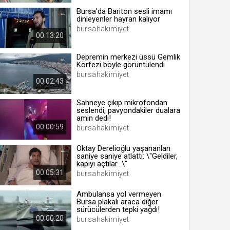
Bursa'da Bariton sesli imamı
dinleyenler hayran kalıyor
bursahakimiyet
00:13:20
 yıl
Depremin merkezi üssü Gemlik
Körfezi böyle görüntülendi
ay
bursahakimiyet
00:02:43
gün
Sahneye çıkıp mikrofondan
seslendi, pavyondakiler dualara
ay
amin dedi!
00:00:59
bursahakimiyet
ıl
ay
Oktay Derelioğlu yaşananları
saniye saniye atlattı: \"Geldiler,
ay
kapıyı açtılar...\"
00:05:31
bursahakimiyet
Ambulansa yol vermeyen
Bursa plakalı araca diğer
sürücülerden tepki yağdı!
00:00:20
bursahakimiyet