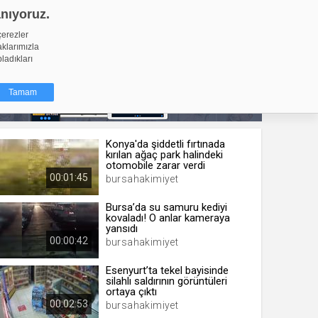
anıyoruz.
GİRİŞ YAP
Video Yükle
çerezler
aklarımızla
pladıkları
Tamam
Konya'da şiddetli fırtınada
dığı küçük
kırılan ağaç park halindeki
ınıza
otomobile zarar verdi
00:01:45
bursahakimiyet
ir. İzniniz şu
Bursa’da su samuru kediyi
kovaladı! O anlar kameraya
nlarına
yansıdı
şlı hale
00:00:42
bursahakimiyet
ğru bir
Esenyurt’ta tekel bayisinde
silahlı saldırının görüntüleri
resi
Türü
ortaya çıktı
 yıl
00:02:53
bursahakimiyet