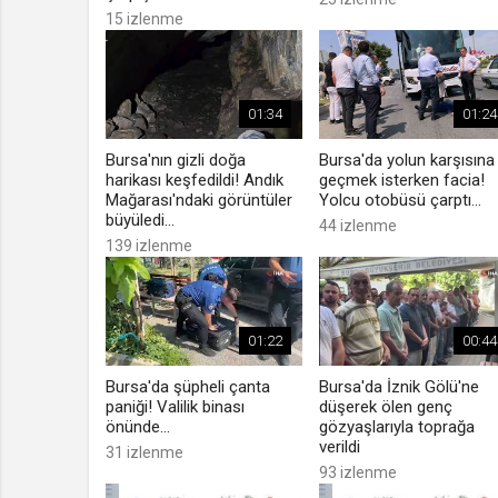
15 izlenme
01:34
01:24
Bursa'nın gizli doğa
Bursa'da yolun karşısına
harikası keşfedildi! Andık
geçmek isterken facia!
Mağarası'ndaki görüntüler
Yolcu otobüsü çarptı...
büyüledi...
44 izlenme
139 izlenme
01:22
00:44
Bursa'da şüpheli çanta
Bursa'da İznik Gölü'ne
paniği! Valilik binası
düşerek ölen genç
önünde...
gözyaşlarıyla toprağa
verildi
31 izlenme
93 izlenme