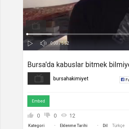
bursahakimiyet
Kanala Katıl
Yüklendi
:
Yükleniyor
:
0%
0%
Ses
Süre
Toplam
0:00
/
5:52
Kapa
Oynat
Süre
Bursa'da kabuslar bitmek bilmiyo
bursahakimiyet
F
Embed
0
0
12
Kategori
Eklenme Tarihi
Dil
Türkçe