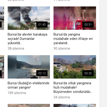
01:43
00:51
Bursa'da alevler barakaya
Bursa’da yangına
sıçradı! Dumanlar
müdahale eden itfaiye eri
yükseldi...
yaralandı
38 izlenme
90 izlenme
02:12
00:23
Bursa Uludağ'ın eteklerinde
Bursa'da otluk yangınına
orman yangını!
hızlı müdahale!
Büyümeden söndürüldü...
189 izlenme
34 izlenme