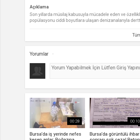
Açıklama
Son yıllarda müsilaj kabusuyla mücadele eden ve özellikle
popülasyonu ciddi boyutlara ulaşan denizanalarıyla dertt
Yorumlar
00:28
00:10
Bursa’da iş yerinde nefes
Bursa’da görüntülü ihbar
kesen anlar: Boğazına
sonrası şok ceza! Beton