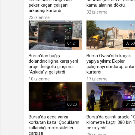
şeker kaçan çalışanı
kamu alanına döktü...
arkadaşı kurtardı
32 izlenme
23 izlenme
04:21
03:50
Bursa’dan bağış
Bursa Ovası’nda kaçak
dolandırıcılığına karşı yeni
yapıya yıkım: Ekipler
proje: İnegöllü girişimci
çalışmayı durdurup onlar
“Askıda”yı geliştirdi
kurtardı
10 izlenme
17 izlenme
00:20
01:22
Bursa’da gece yarısı
Bursa'da çalıntı araçla 1
korkutan kaza! Çocukların
kilometre kaçtı: 380 bin 
kullandığı motosikletler
ceza yedi!
çarpıştı
25 izlenme