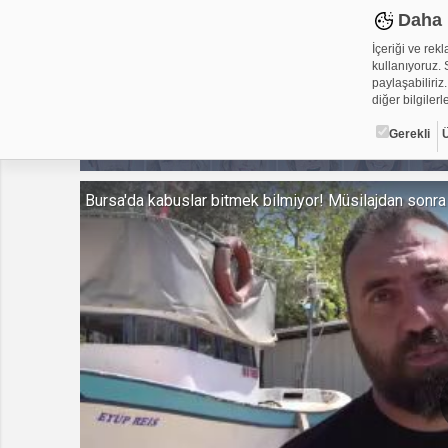
Daha 
İçeriği ve rek
kullanıyoruz. S
paylaşabiliriz.
diğer bilgilerle
Gerekli
Çerez ned
Bursa'da kabuslar bitmek bilmiyor! Müsilajdan sonra 
Çerezler, web-
metin dosyalar
yerleştirebiliy
kullanmaktadır
alanlar için ge
Gerekli
Üçüncü Par