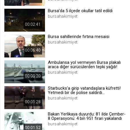
.web.tv
Bursa’da 5 ilçede okullar tatil edildi
Site içeriği önerme
bursahakimiyet
1 yıl
00:02:41
Bursa sahillerinde fırtına mesaisi
voteLike*
bursahakimiyet
.web.tv
00:06:40
İsimsiz ziyaretçi için site içeriği
beğenme
Ambulansa yol vermeyen Bursa plakalı
1 ay
araca diğer sürücülerden tepki yağdı!
bursahakimiyet
00:00:20
voteDislike*
Starbucks'a girip vatandaşlara küfretti!
.web.tv
Yetmedi bir de polise saldırdı...
bursahakimiyet
İsimsiz ziyaretçi için site içeriği
00:01:28
beğenmeme
1 ay
Bakan Yerlikaya duyurdu: 81 ilde Çember-
8 Operasyonu: 4 bin 951 firari yakalandı
bursahakimiyet
00:01:52