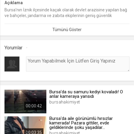
Açıklama
Bursa'nın İznik ilçesinde kaçak olarak devlet arazisine yapılan bağ
lang
ve bahçeler, jandarma ve zabıta ekiplerinin geniş güvenlik
.web.tv
önlemleri altında iş makineleri tarafından kaldırıldı.
Seçilen dil tercihini tutmak
1 ay
Yorumlar
webtvs
.web.tv
Oturum verisini tutmak
1 gün
Bursa’da su samuru kediyi kovaladı! O
[hash]
anlar kameraya yansıdı
.web.tv
bursahakimiyet
00:00:42
Oturum doğrulama verisi
1 ay
Bursa'da aile görünümlü hırsızlar
kamerada! Pazara gittiler, evde
geldiklerinde şoku yaşadılar...
00:03:35
channelCategories
bursahakimiyet