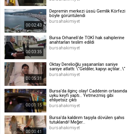
.web.tv
Depremin merkezi üssü Gemlik Körfezi
Site içeriği önerme
böyle görüntülendi
bursahakimiyet
1 yıl
00:02:43
Bursa Orhaneli’de TOKİ hak sahiplerine
voteLike*
anahtarları teslim edildi
.web.tv
bursahakimiyet
00:03:35
İsimsiz ziyaretçi için site içeriği
beğenme
Oktay Derelioğlu yaşananları saniye
1 ay
saniye atlattı: \"Geldiler, kapıyı açtılar...\"
bursahakimiyet
00:05:31
voteDislike*
Bursa'da ilginç olay! Caddenin ortasında
.web.tv
uyku keyfi yaptı... Yetmezmiş gibi
ehliyetsiz çıktı
İsimsiz ziyaretçi için site içeriği
00:01:15
bursahakimiyet
beğenmeme
1 ay
Bursa'da kaldırım taşıyla dövülen şahıs
tutuklandı! Meğer...
bursahakimiyet
00:00:41