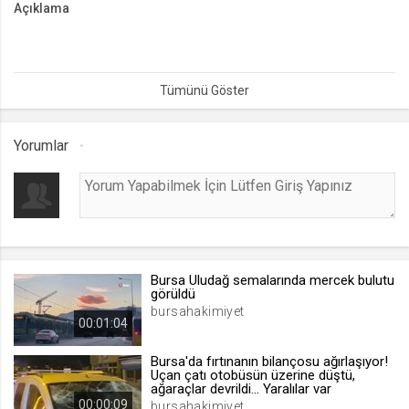
Açıklama
lang
.web.tv
Bursa’nın İnegöl ilçesinde meydana gelen iş kazasında, çatının
Seçilen dil tercihini tutmak
çökmesi sonucu 29 yaşındaki bir genç ağır yaralandı.
1 ay
Yorumlar
webtvs
.web.tv
Oturum verisini tutmak
1 gün
Bursa Uludağ semalarında mercek bulutu
[hash]
görüldü
.web.tv
bursahakimiyet
00:01:04
Oturum doğrulama verisi
1 ay
Bursa'da fırtınanın bilançosu ağırlaşıyor!
Uçan çatı otobüsün üzerine düştü,
ağaraçlar devrildi... Yaralılar var
00:00:09
channelCategories
bursahakimiyet