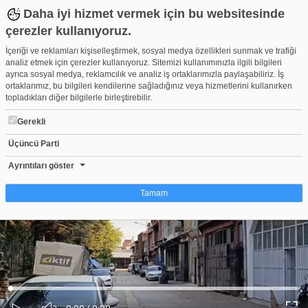
Daha iyi hizmet vermek için bu websitesinde
çerezler kullanıyoruz.
İçeriği ve reklamları kişiselleştirmek, sosyal medya özellikleri sunmak ve trafiği
analiz etmek için çerezler kullanıyoruz. Sitemizi kullanımınızla ilgili bilgileri
ayrıca sosyal medya, reklamcılık ve analiz iş ortaklarımızla paylaşabiliriz. İş
ortaklarımız, bu bilgileri kendilerine sağladığınız veya hizmetlerini kullanırken
topladıkları diğer bilgilerle birleştirebilir.
Gerekli
Üçüncü Parti
Bursa'da çatı çöktü: 29 yaşındaki genç ağır yaralandı
Beğen
Beğenme
Pay
Ayrıntıları göster
1
Tamam
Çerez nedir?
Çerezler, web-sitelerinin, kullanıcıların deneyimlerini daha verimli hale getirmek
amacıyla kullandığı küçük metin dosyalarıdır. Yasalara göre, bu sitenin
işletilmesi için kesinlikle gerekli olan çerezleri cihazınıza yerleştirebiliyoruz.
Diğer çerez türleri için sizden izin almamız gerekiyor. Bu site farklı çerez türleri
Yüklendi
:
Yükleniyor
:
kullanmaktadır. Bazı çerezler, sayfalarımızda yer alan üçüncü şahıs hizmetleri
0%
0%
Ses
tarafından yerleştirilir. İzniniz şu alanlar için geçerlidir: web.tv