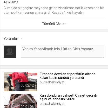
Açıklama
Bursa'da alt geçitte meydana gelen zincirleme trafik kazasında bir
lang
otomobil kamyonun altına girdi. Kazada 1 kişi hayatını
.web.tv
kaybederken, 1'i ağır 4 kişi de yaralandı.
Seçilen dil tercihini tutmak
1 ay
Yorumlar
webtvs
.web.tv
Oturum verisini tutmak
1 gün
Fırtınada devrilen triportörün altında
[hash]
kalan kadın sürücü yaralandı
.web.tv
bursahakimiyet
00:02:12
Oturum doğrulama verisi
1 ay
Kan donduran vahşet! Cinnet geçirdi,
eşini ve annesini vurdu
bursahakimiyet
00:01:08
channelCategories