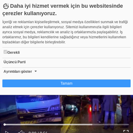
Daha iyi hizmet vermek için bu websitesinde
çerezler kullanıyoruz.
İçeriği ve reklamları kişiselleştirmek, sosyal medya özellikleri sunmak ve trafiği
analiz etmek için çerezler kullanıyoruz. Sitemizi kullanımınızla ilgili bilgileri
ayrıca sosyal medya, reklamcılık ve analiz iş ortaklarımızla paylaşabiliriz. İş
ortaklarımız, bu bilgileri kendilerine sağladığınız veya hizmetlerini kullanırken
topladıkları diğer bilgilerle birleştirebilir.
Gerekli
Üçüncü Parti
Bursa'da alt geçitte korkunç kaza: 1 ölü, 1'i ağır 4 yaralı
Beğen
Beğenme
Pay
Ayrıntıları göster
0
Tamam
Çerez nedir?
Çerezler, web-sitelerinin, kullanıcıların deneyimlerini daha verimli hale getirmek
amacıyla kullandığı küçük metin dosyalarıdır. Yasalara göre, bu sitenin
işletilmesi için kesinlikle gerekli olan çerezleri cihazınıza yerleştirebiliyoruz.
Diğer çerez türleri için sizden izin almamız gerekiyor. Bu site farklı çerez türleri
Yüklendi
:
Yükleniyor
:
kullanmaktadır. Bazı çerezler, sayfalarımızda yer alan üçüncü şahıs hizmetleri
0%
0%
Ses
tarafından yerleştirilir. İzniniz şu alanlar için geçerlidir: web.tv