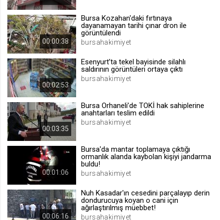
.web.tv
Bursa Kozahan'daki fırtınaya
Site içeriği önerme
dayanamayan tarihi çınar dron ile
görüntülendi
1 yıl
00:00:38
bursahakimiyet
Esenyurt’ta tekel bayisinde silahlı
voteLike*
saldırının görüntüleri ortaya çıktı
.web.tv
bursahakimiyet
00:02:53
İsimsiz ziyaretçi için site içeriği
beğenme
Bursa Orhaneli’de TOKİ hak sahiplerine
1 ay
anahtarları teslim edildi
bursahakimiyet
00:03:35
voteDislike*
Bursa'da mantar toplamaya çıktığı
.web.tv
ormanlık alanda kaybolan kişiyi jandarma
buldu!
İsimsiz ziyaretçi için site içeriği
00:01:06
bursahakimiyet
beğenmeme
1 ay
Nuh Kasadar'ın cesedini parçalayıp derin
dondurucuya koyan o cani için
ağırlaştırılmış müebbet!
00:06:16
bursahakimiyet