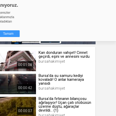
anıyoruz.
GİRİŞ YAP
Video Yükle
çerezler
aklarımızla
pladıkları
Tamam
Kan donduran vahşet! Cinnet
dığı küçük
geçirdi, eşini ve annesini vurdu
ınıza
bursahakimiyet
00:01:08
ir. İzniniz şu
Bursa’da su samuru kediyi
kovaladı! O anlar kameraya
nlarına
yansıdı
şlı hale
00:00:42
bursahakimiyet
ğru bir
Bursa'da fırtınanın bilançosu
ağırlaşıyor! Uçan çatı otobüsün
resi
Türü
üzerine düştü, ağaraçlar
 yıl
devrildi... (1)
00:00:07
bursahakimiyet