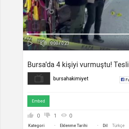
bursahakimiyet
Kanala Katıl
Yükleniyor
:
0%
Ses
Süre
Toplam
0:00
/
0:23
Kapa
Oynat
Süre
Bursa'da 4 kişiyi vurmuştu! Tesl
bursahakimiyet
F
Embed
0
1
0
Kategori
Eklenme Tarihi
Dil
Türkçe