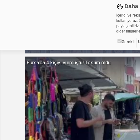
Daha 
İçeriği ve rek
kullanıyoruz. S
paylaşabiliriz.
diğer bilgilerle
Gerekli
Çerez ned
Bursa'da 4 kişiyi vurmuştu! Teslim oldu
Çerezler, web-
metin dosyalar
yerleştirebiliy
kullanmaktadır
alanlar için ge
Gerekli
Üçüncü Par