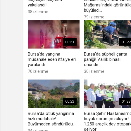
yakalandı!
Mağarası'ndaki görüntül
büyüledi...
38 izlenme
79 izlenme
00:51
01:22
Bursa’da yangına
Bursa'da şüpheli çanta
müdahale eden itfaiye eri
paniği! Valilik binası
yaralandı
önünde...
70 izlenme
30 izlenme
00:23
01:33
Bursa'da otluk yangınına
Bursa Şehir Hastanesi'n
hızlı müdahale!
büyük sorun çözülüyor!
Büyümeden söndürüldü...
1.250 araçlık dev otopar
geliyor
34 izlenme