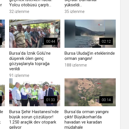
er
Yolcu otobüsü çarptı...
yükseldi...
32 izlenme
35 izlenme
00:44
02:12
Bursa'da İznik Gölü'ne
Bursa Uludağ'ın eteklerinde
düşerek ölen genç
orman yangını!
gözyaşlarıyla toprağa
188 izlenme
verildi
91 izlenme
01:33
00:14
de
Bursa Şehir Hastanesi'nde
Bursa'da orman yangını
büyük sorun çözülüyor!
çıktı! Büyükorhan'da
k
1.250 araçlık dev otopark
havadan ve karadan
geliyor
müdahale