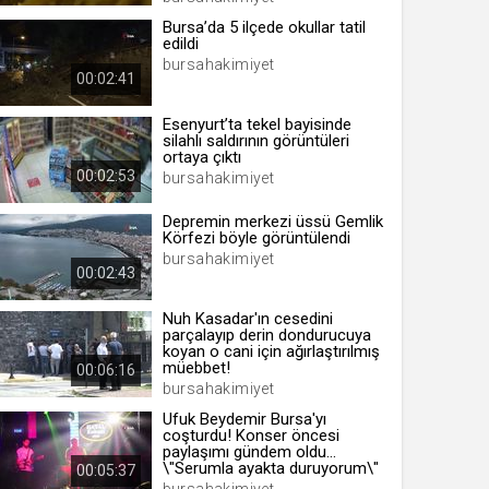
Bursa’da 5 ilçede okullar tatil
edildi
bursahakimiyet
00:02:41
 yıl
Esenyurt’ta tekel bayisinde
silahlı saldırının görüntüleri
ortaya çıktı
ay
00:02:53
bursahakimiyet
gün
Depremin merkezi üssü Gemlik
Körfezi böyle görüntülendi
ay
bursahakimiyet
00:02:43
ıl
ay
Nuh Kasadar'ın cesedini
parçalayıp derin dondurucuya
ay
koyan o cani için ağırlaştırılmış
müebbet!
00:06:16
bursahakimiyet
Ufuk Beydemir Bursa'yı
coşturdu! Konser öncesi
paylaşımı gündem oldu...
\"Serumla ayakta duruyorum\"
00:05:37