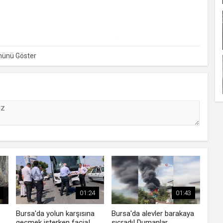
runa tutarak 4 kişiyi yaralayan zanlı, İznik Emniyet
01:24
01:43
Bursa'da yolun karşısına
Bursa'da alevler barakaya
geçmek isterken facia!
sıçradı! Dumanlar