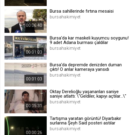
.web.tv
Bursa sahillerinde fırtına mesaisi
Site içeriği önerme
bursahakimiyet
1 yıl
00:06:40
Bursa'da kar maskeli kuyumcu soygunu!
voteLike*
9 adet Adana burması çaldılar
.web.tv
bursahakimiyet
00:01:03
İsimsiz ziyaretçi için site içeriği
beğenme
Bursa'da depremde denizden duman
1 ay
çıktı! O anlar kameraya yansıdı
bursahakimiyet
00:01:03
voteDislike*
Oktay Derelioğlu yaşananları saniye
.web.tv
saniye atlattı: \"Geldiler, kapıyı açtılar...\"
bursahakimiyet
İsimsiz ziyaretçi için site içeriği
00:05:31
beğenmeme
1 ay
Tartışma yaratan görüntü! Diyarbakır
surlarına Şeyh Said posteri astılar
bursahakimiyet
00:00:26