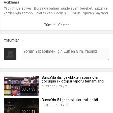
Açıklama
Yıldırım Belediyesi, Bursa'da baharı müjdeleyen, bereket, huzur ve
lang
kardeşliğin sembolü olarak kabul edilen 600 yıllık Erguvan Bayramı
.web.tv
geleneğini Emir Sultan Meydanı’nda düzenlediği ‘Emir Sultan’ın
Seçilen dil tercihini tutmak
İzinde 3. Geleneksel Erguvan Bayramı’ etkinlikleriyle yaşatıyor.
1 ay
Yorumlar
webtvs
.web.tv
Oturum verisini tutmak
1 gün
Bursa'da dişi çekildikten sonra ölen
[hash]
çocuğun ilk otopsi raporu tamamlandı
.web.tv
bursahakimiyet
00:04:33
Oturum doğrulama verisi
1 ay
Bursa’da 5 ilçede okullar tatil edildi
bursahakimiyet
00:02:41
channelCategories