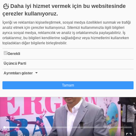
Daha iyi hizmet vermek için bu websitesinde
çerezler kullanıyoruz.
İçeriği ve reklamları kişiselleştirmek, sosyal medya özellikleri sunmak ve trafiği
analiz etmek için çerezler kullanıyoruz. Sitemizi kullanımınızla ilgili bilgileri
ayrıca sosyal medya, reklamcılık ve analiz iş ortaklarımızla paylaşabiliriz. İş
ortaklarımız, bu bilgileri kendilerine sağladığınız veya hizmetlerini kullanırken
topladıkları diğer bilgilerle birleştirebilir.
Gerekli
Üçüncü Parti
Bursa'da 3’üncü Geleneksel Erguvan Bayramı başladı
Beğen
Beğenme
Pay
Ayrıntıları göster
9
Tamam
Çerez nedir?
Çerezler, web-sitelerinin, kullanıcıların deneyimlerini daha verimli hale getirmek
amacıyla kullandığı küçük metin dosyalarıdır. Yasalara göre, bu sitenin
işletilmesi için kesinlikle gerekli olan çerezleri cihazınıza yerleştirebiliyoruz.
Diğer çerez türleri için sizden izin almamız gerekiyor. Bu site farklı çerez türleri
Yüklendi
:
Yükleniyor
:
kullanmaktadır. Bazı çerezler, sayfalarımızda yer alan üçüncü şahıs hizmetleri
0%
0%
Ses
tarafından yerleştirilir. İzniniz şu alanlar için geçerlidir: web.tv