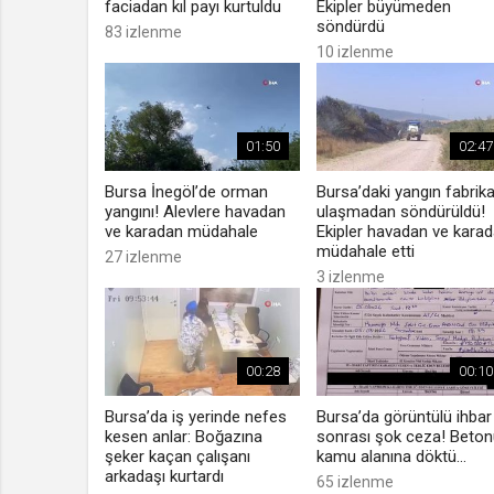
faciadan kıl payı kurtuldu
Ekipler büyümeden
söndürdü
83 izlenme
10 izlenme
01:50
02:47
Bursa İnegöl’de orman
Bursa’daki yangın fabrik
yangını! Alevlere havadan
ulaşmadan söndürüldü!
ve karadan müdahale
Ekipler havadan ve kara
müdahale etti
27 izlenme
3 izlenme
00:28
00:10
Bursa’da iş yerinde nefes
Bursa’da görüntülü ihbar
kesen anlar: Boğazına
sonrası şok ceza! Beton
şeker kaçan çalışanı
kamu alanına döktü...
arkadaşı kurtardı
65 izlenme