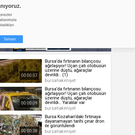
anıyoruz.
GİRİŞ YAP
Video Yükle
çerezler
aklarımızla
pladıkları
Tamam
Bursa'da fırtınanın bilançosu
dığı küçük
ağırlaşıyor! Uçan çatı otobüsün
ınıza
üzerine düştü, ağaraçlar
devrildi... (1)
00:00:07
ir. İzniniz şu
bursahakimiyet
Bursa'da fırtınanın bilançosu
ağırlaşıyor! Uçan çatı otobüsün
nlarına
üzerine düştü, ağaraçlar
şlı hale
devrildi... Yaralılar var
00:00:09
ğru bir
bursahakimiyet
Bursa Kozahan'daki fırtınaya
resi
Türü
dayanamayan tarihi çınar dron
ile görüntülendi
 yıl
00:00:38
bursahakimiyet