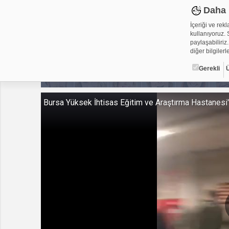
Daha 
İçeriği ve rek
kullanıyoruz. S
paylaşabiliriz.
diğer bilgilerle
Gerekli
Çerez ned
Bursa Yüksek İhtisas Eğitim ve Araştırma Hastanesi'n
Çerezler, web-
metin dosyalar
yerleştirebiliy
kullanmaktadır
alanlar için ge
Gerekli
Üçüncü Par