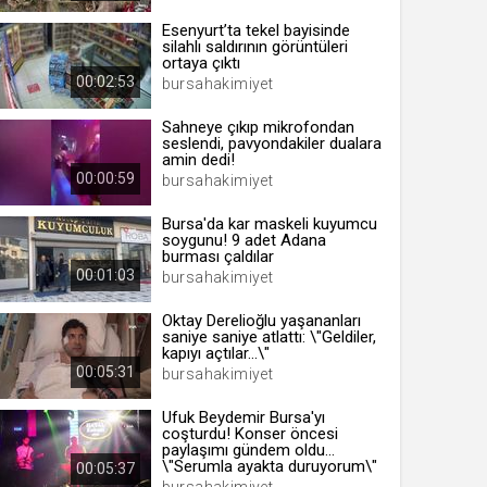
Esenyurt’ta tekel bayisinde
silahlı saldırının görüntüleri
ortaya çıktı
00:02:53
bursahakimiyet
 yıl
Sahneye çıkıp mikrofondan
seslendi, pavyondakiler dualara
ay
amin dedi!
00:00:59
bursahakimiyet
gün
Bursa'da kar maskeli kuyumcu
ay
soygunu! 9 adet Adana
burması çaldılar
00:01:03
bursahakimiyet
ıl
ay
Oktay Derelioğlu yaşananları
saniye saniye atlattı: \"Geldiler,
ay
kapıyı açtılar...\"
00:05:31
bursahakimiyet
Ufuk Beydemir Bursa'yı
coşturdu! Konser öncesi
paylaşımı gündem oldu...
\"Serumla ayakta duruyorum\"
00:05:37