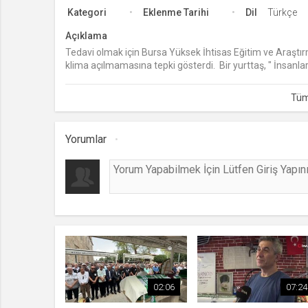
Kategori
Eklenme Tarihi
Dil
Türkçe
Açıklama
Tedavi olmak için Bursa Yüksek İhtisas Eğitim ve Araştı
klima açılmamasına tepki gösterdi. Bir yurttaş, " İnsanla
değer vermiyor." diyerek yetkililere tepki gösterdi.
Yorumlar
02:06
07:24