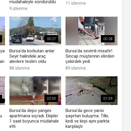
müdahaleyle söndürüldü
11 izlenme
9 izlenme
00:27
00:28
aya
Bursa’da korkutan anlar:
Bursa'da sevimli misafir!
Seyir halindeki araç
Sincap müşterinin elinden
dan
alevlere teslim oldu
çekirdek yedi
88 izlenme
89 izlenme
02:00
01:39
Bursa’da depo yangını
Bursa’da gece yarısı
u
apartmana sıçradı: Ekipler
şaşırtan buluşma: Tilki,
1 saat boyunca müdahale
kedi ve kirpi aynı parkta
etti
karşılaştı