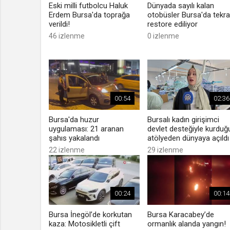
Eski milli futbolcu Haluk
Dünyada sayılı kalan
Erdem Bursa'da toprağa
otobüsler Bursa'da tekra
verildi!
restore ediliyor
46 izlenme
0 izlenme
00:54
02:36
Bursa'da huzur
Bursalı kadın girişimci
uygulaması: 21 aranan
devlet desteğiyle kurduğ
şahıs yakalandı
atölyeden dünyaya açıldı
22 izlenme
29 izlenme
00:24
00:14
Bursa İnegöl’de korkutan
Bursa Karacabey’de
kaza: Motosikletli çift
ormanlık alanda yangın!