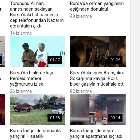
Torununu Alman
Bursa'da orman yangınının
r
annesinden saklayan
eşiğinden dönüldü!
Bursa'daki babaannenin
48 izlenme
cep telefonundan Nazar'ın
görüntüleri çıktı
14 izlenme
01:37
01:26
Bursa'da binlerce kişi
Bursa'daki tarihi Arapşükrü
u
Perseid meteor
Sokağı'nda kavga! Polis
yağmurunu izledi
biber gazıyla müdahale etti
26 izlenme
82 izlenme
01:58
00:14
Bursa İnegöl’de samanlık
Bursa İnegöl’de depo
yangını! 1 saatlik
yangını apartmana sıçradı