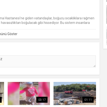
rma Hastanesi'ne giden vatandaşlar, boğucu sıcaklıklara rağmen
r havasızlıktan boğulacak gibi hissediyor. Bu sistem insanlara
03:17
01:11