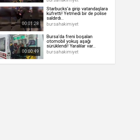
bursahakimiyet
Starbucks'a girip vatandaşlara
küfretti! Yetmedi bir de polise
saldırdı...
00:01:28
bursahakimiyet
Bursa'da freni boşalan
otomobil yokuş aşağı
sürüklendi! Yaralılar var...
00:00:49
bursahakimiyet