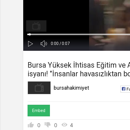
bursahakimiyet
Kanala Katıl
Yükleniyor
:
0%
Ses
Süre
Toplam
0:00
/
0:07
Kapa
Oynat
Süre
Bursa Yüksek İhtisas Eğitim ve 
isyanı! "İnsanlar havasızlıktan 
bursahakimiyet
F
Embed
0
0
4