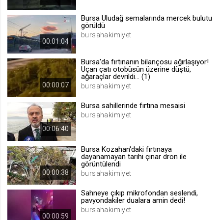
.web.tv
Bursa Uludağ semalarında mercek bulutu
Site içeriği önerme
görüldü
bursahakimiyet
1 yıl
00:01:04
Bursa'da fırtınanın bilançosu ağırlaşıyor!
voteLike*
Uçan çatı otobüsün üzerine düştü,
ağaraçlar devrildi... (1)
.web.tv
00:00:07
bursahakimiyet
İsimsiz ziyaretçi için site içeriği
beğenme
Bursa sahillerinde fırtına mesaisi
1 ay
bursahakimiyet
00:06:40
voteDislike*
Bursa Kozahan'daki fırtınaya
.web.tv
dayanamayan tarihi çınar dron ile
görüntülendi
İsimsiz ziyaretçi için site içeriği
00:00:38
bursahakimiyet
beğenmeme
1 ay
Sahneye çıkıp mikrofondan seslendi,
pavyondakiler dualara amin dedi!
bursahakimiyet
00:00:59