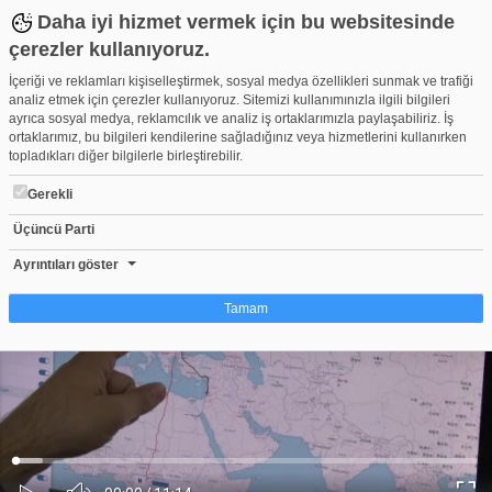
Daha iyi hizmet vermek için bu websitesinde
çerezler kullanıyoruz.
İçeriği ve reklamları kişiselleştirmek, sosyal medya özellikleri sunmak ve trafiği
analiz etmek için çerezler kullanıyoruz. Sitemizi kullanımınızla ilgili bilgileri
ayrıca sosyal medya, reklamcılık ve analiz iş ortaklarımızla paylaşabiliriz. İş
ortaklarımız, bu bilgileri kendilerine sağladığınız veya hizmetlerini kullanırken
topladıkları diğer bilgilerle birleştirebilir.
Gerekli
Üçüncü Parti
Bursa Uluabat Gölü'nün en ünlü misafiri Yaren'in yavrusu Çad'da
Beğen
Beğenme
Pay
Ayrıntıları göster
1
Tamam
Çerez nedir?
Çerezler, web-sitelerinin, kullanıcıların deneyimlerini daha verimli hale getirmek
amacıyla kullandığı küçük metin dosyalarıdır. Yasalara göre, bu sitenin
işletilmesi için kesinlikle gerekli olan çerezleri cihazınıza yerleştirebiliyoruz.
Diğer çerez türleri için sizden izin almamız gerekiyor. Bu site farklı çerez türleri
Yüklendi
:
Yükleniyor
:
kullanmaktadır. Bazı çerezler, sayfalarımızda yer alan üçüncü şahıs hizmetleri
0%
0%
Ses
tarafından yerleştirilir. İzniniz şu alanlar için geçerlidir: web.tv