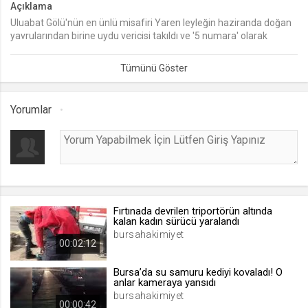
Açıklama
Uluabat Gölü'nün en ünlü misafiri Yaren leyleğin haziranda doğan
lang
yavrularından birine uydu vericisi takıldı ve '5 numara' olarak
.web.tv
adlandırıldı. Doğumundan iki ay sonra sürüyle birlikte göçe
Seçilen dil tercihini tutmak
başlayan '5 numara', 4 bin 500 kilometre uçarak Afrika kıtasındaki
Çad'a ulaştı.
1 ay
Yorumlar
webtvs
.web.tv
Oturum verisini tutmak
1 gün
Fırtınada devrilen triportörün altında
[hash]
kalan kadın sürücü yaralandı
.web.tv
bursahakimiyet
00:02:12
Oturum doğrulama verisi
1 ay
Bursa’da su samuru kediyi kovaladı! O
anlar kameraya yansıdı
bursahakimiyet
00:00:42
channelCategories