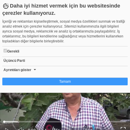
Daha iyi hizmet vermek için bu websitesinde
çerezler kullanıyoruz.
İçeriği ve reklamları kişiselleştirmek, sosyal medya özellikleri sunmak ve trafiği
analiz etmek için çerezler kullanıyoruz. Sitemizi kullanımınızla ilgili bilgileri
ayrıca sosyal medya, reklamcılık ve analiz iş ortaklarımızla paylaşabiliriz. İş
ortaklarımız, bu bilgileri kendilerine sağladığınız veya hizmetlerini kullanırken
topladıkları diğer bilgilerle birleştirebilir.
Gerekli
Üçüncü Parti
'Bursa siyahı'nda genç bahçeler rekolteyi kurtardı
Beğen
Beğenme
Pay
Ayrıntıları göster
0
Tamam
Çerez nedir?
Çerezler, web-sitelerinin, kullanıcıların deneyimlerini daha verimli hale getirmek
amacıyla kullandığı küçük metin dosyalarıdır. Yasalara göre, bu sitenin
işletilmesi için kesinlikle gerekli olan çerezleri cihazınıza yerleştirebiliyoruz.
Diğer çerez türleri için sizden izin almamız gerekiyor. Bu site farklı çerez türleri
Yüklendi
:
Yükleniyor
:
kullanmaktadır. Bazı çerezler, sayfalarımızda yer alan üçüncü şahıs hizmetleri
0%
0%
Ses
tarafından yerleştirilir. İzniniz şu alanlar için geçerlidir: web.tv