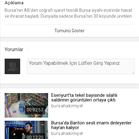
Açıklama
Bursa'nın AB'den coğrafi işaret tescilli Bursa siyahı incirinde hasat
lang
ve ihracat başladı. Dünyada sadece Bursa'nın 30 köyünde üretilen
.web.tv
ve İngiltere Düşesi Kate Middleton'un hamilelik döneminde
Seçilen dil tercihini tutmak
bulantılarına karşı kullanmasıyla Kraliçe İnciri olarak ün yapan siyah
incirde 150-200 liralık kilogram fiyatı üreticinin beklentisini
1 ay
karşıladı. Önümüzdeki sene Japonya'da ihracata başlanacağı
açıklandı.
Yorumlar
webtvs
.web.tv
Oturum verisini tutmak
1 gün
Esenyurt’ta tekel bayisinde silahlı
[hash]
saldırının görüntüleri ortaya çıktı
.web.tv
bursahakimiyet
00:02:53
Oturum doğrulama verisi
1 ay
Bursa'da Bariton sesli imamı dinleyenler
hayran kalıyor
bursahakimiyet
00:13:20
channelCategories