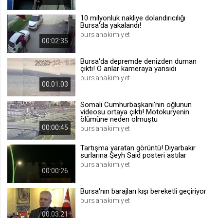
.web.tv
10 milyonluk nakliye dolandırıcılığı
Site içeriği önerme
Bursa'da yakalandı!
bursahakimiyet
1 yıl
00:02:35
Bursa'da depremde denizden duman
voteLike*
çıktı! O anlar kameraya yansıdı
.web.tv
bursahakimiyet
00:01:03
İsimsiz ziyaretçi için site içeriği
beğenme
Somali Cumhurbaşkanı'nın oğlunun
1 ay
videosu ortaya çıktı! Motokuryenin
ölümüne neden olmuştu
00:00:45
bursahakimiyet
voteDislike*
Tartışma yaratan görüntü! Diyarbakır
.web.tv
surlarına Şeyh Said posteri astılar
bursahakimiyet
İsimsiz ziyaretçi için site içeriği
00:00:26
beğenmeme
1 ay
Bursa'nın barajları kışı bereketli geçiriyor
bursahakimiyet
00:03:21