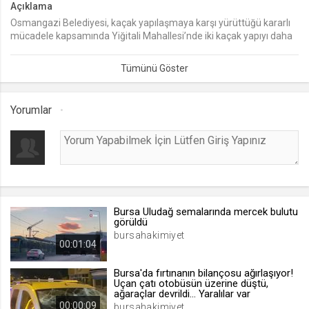
Açıklama
Osmangazi Belediyesi, kaçak yapılaşmaya karşı yürüttüğü kararlı
lang
mücadele kapsamında Yiğitali Mahallesi’nde iki kaçak yapıyı daha
.web.tv
yıktı.
Seçilen dil tercihini tutmak
1 ay
Yorumlar
webtvs
.web.tv
Oturum verisini tutmak
1 gün
Bursa Uludağ semalarında mercek bulutu
[hash]
görüldü
.web.tv
bursahakimiyet
00:01:04
Oturum doğrulama verisi
1 ay
Bursa'da fırtınanın bilançosu ağırlaşıyor!
Uçan çatı otobüsün üzerine düştü,
ağaraçlar devrildi... Yaralılar var
00:00:09
channelCategories
bursahakimiyet