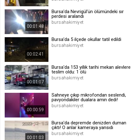
.web.tv
Bursa'da Nevrigül'ün ölümündeki sır
Site içeriği önerme
perdesi aralandı
bursahakimiyet
1 yıl
00:01:48
Bursa’da 5 ilçede okullar tatil edildi
voteLike*
bursahakimiyet
.web.tv
00:02:41
İsimsiz ziyaretçi için site içeriği
beğenme
Bursa'da 153 yıllık tarihi mekan alevlere
1 ay
teslim oldu: 1 ölü
bursahakimiyet
00:01:07
voteDislike*
Sahneye çıkıp mikrofondan seslendi,
.web.tv
pavyondakiler dualara amin dedi!
bursahakimiyet
İsimsiz ziyaretçi için site içeriği
00:00:59
beğenmeme
1 ay
Bursa'da depremde denizden duman
çıktı! O anlar kameraya yansıdı
bursahakimiyet
00:01:03