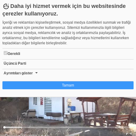
Daha iyi hizmet vermek için bu websitesinde
çerezler kullanıyoruz.
İçeriği ve reklamları kişiselleştirmek, sosyal medya özellikleri sunmak ve trafiği
analiz etmek için çerezler kullanıyoruz. Sitemizi kullanımınızla ilgili bilgileri
ayrıca sosyal medya, reklamcılık ve analiz iş ortaklarımızla paylaşabiliriz. İş
ortaklarımız, bu bilgileri kendilerine sağladığınız veya hizmetlerini kullanırken
topladıkları diğer bilgilerle birleştirebilir.
Gerekli
Üçüncü Parti
Bursa Osmangazi’de kaçak yapılara geçit yok
Beğen
Beğenme
Pay
Ayrıntıları göster
0
Tamam
Çerez nedir?
Çerezler, web-sitelerinin, kullanıcıların deneyimlerini daha verimli hale getirmek
amacıyla kullandığı küçük metin dosyalarıdır. Yasalara göre, bu sitenin
işletilmesi için kesinlikle gerekli olan çerezleri cihazınıza yerleştirebiliyoruz.
Diğer çerez türleri için sizden izin almamız gerekiyor. Bu site farklı çerez türleri
Yüklendi
:
Yükleniyor
:
kullanmaktadır. Bazı çerezler, sayfalarımızda yer alan üçüncü şahıs hizmetleri
0%
0%
Ses
tarafından yerleştirilir. İzniniz şu alanlar için geçerlidir: web.tv