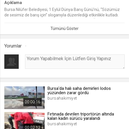
Açıklama
Bursa Nilüfer Belediyesi, 1 Eylül Dünya Barış Günü’nü, “Sözümüz
lang
de sesimiz de barış için” sloganıyla düzenlediği etkinlikle kutladı.
.web.tv
“Komünist Osman” belgesel gösterimi, “Barış İçin Önce Adalet”
Seçilen dil tercihini tutmak
söyleşisi ve Türk-Yunan ezgilerinin seslendirildiği konserin yapıldığı
etkinlikte, barış ve adalet mesajları verildi.
1 ay
Yorumlar
webtvs
.web.tv
Oturum verisini tutmak
1 gün
Bursa'da halı saha demirleri lodos
[hash]
yüzünden zarar gördü
.web.tv
bursahakimiyet
00:00:16
Oturum doğrulama verisi
1 ay
Fırtınada devrilen triportörün altında
kalan kadın sürücü yaralandı
bursahakimiyet
00:02:12
channelCategories