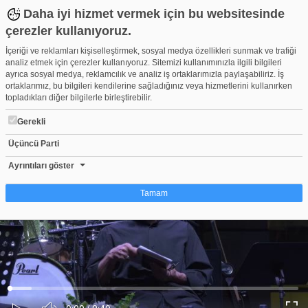
Daha iyi hizmet vermek için bu websitesinde
çerezler kullanıyoruz.
İçeriği ve reklamları kişiselleştirmek, sosyal medya özellikleri sunmak ve trafiği
analiz etmek için çerezler kullanıyoruz. Sitemizi kullanımınızla ilgili bilgileri
ayrıca sosyal medya, reklamcılık ve analiz iş ortaklarımızla paylaşabiliriz. İş
ortaklarımız, bu bilgileri kendilerine sağladığınız veya hizmetlerini kullanırken
topladıkları diğer bilgilerle birleştirebilir.
Gerekli
Üçüncü Parti
Barışın sesi Bursa Nilüfer’den yükseldi
Beğen
Beğenme
Pay
Ayrıntıları göster
1
Tamam
Çerez nedir?
Çerezler, web-sitelerinin, kullanıcıların deneyimlerini daha verimli hale getirmek
amacıyla kullandığı küçük metin dosyalarıdır. Yasalara göre, bu sitenin
işletilmesi için kesinlikle gerekli olan çerezleri cihazınıza yerleştirebiliyoruz.
Diğer çerez türleri için sizden izin almamız gerekiyor. Bu site farklı çerez türleri
Yüklendi
:
Yükleniyor
:
kullanmaktadır. Bazı çerezler, sayfalarımızda yer alan üçüncü şahıs hizmetleri
0%
0%
Ses
tarafından yerleştirilir. İzniniz şu alanlar için geçerlidir: web.tv