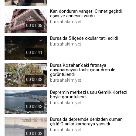
.web.tv
Kan donduran vahşet! Cinnet geçirdi,
Site içeriği önerme
eşini ve annesini vurdu
bursahakimiyet
1 yıl
00:01:08
Bursa’da 5 ilçede okullar tatil edildi
voteLike*
bursahakimiyet
.web.tv
00:02:41
İsimsiz ziyaretçi için site içeriği
beğenme
Bursa Kozahan'daki fırtınaya
1 ay
dayanamayan tarihi çınar dron ile
görüntülendi
00:00:38
bursahakimiyet
voteDislike*
Depremin merkezi üssü Gemlik Körfezi
.web.tv
böyle görüntülendi
bursahakimiyet
İsimsiz ziyaretçi için site içeriği
00:02:43
beğenmeme
1 ay
Bursa'da depremde denizden duman
çıktı! O anlar kameraya yansıdı
bursahakimiyet
00:01:03