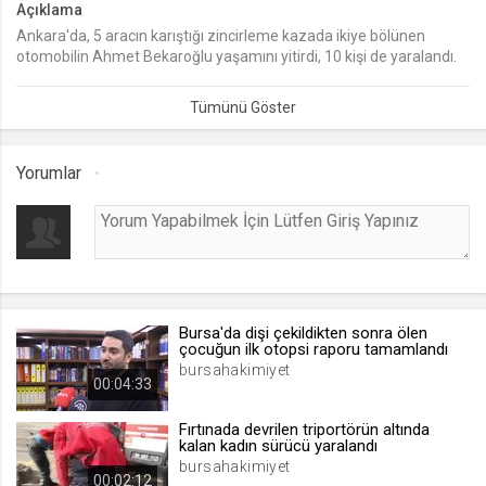
Açıklama
Ankara'da, 5 aracın karıştığı zincirleme kazada ikiye bölünen
lang
otomobilin Ahmet Bekaroğlu yaşamını yitirdi, 10 kişi de yaralandı.
.web.tv
Seçilen dil tercihini tutmak
1 ay
Yorumlar
webtvs
.web.tv
Oturum verisini tutmak
1 gün
Bursa'da dişi çekildikten sonra ölen
[hash]
çocuğun ilk otopsi raporu tamamlandı
.web.tv
bursahakimiyet
00:04:33
Oturum doğrulama verisi
1 ay
Fırtınada devrilen triportörün altında
kalan kadın sürücü yaralandı
bursahakimiyet
00:02:12
channelCategories