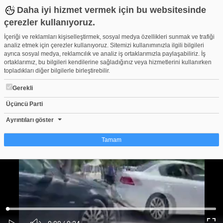
Daha iyi hizmet vermek için bu websitesinde
çerezler kullanıyoruz.
İçeriği ve reklamları kişiselleştirmek, sosyal medya özellikleri sunmak ve trafiği
analiz etmek için çerezler kullanıyoruz. Sitemizi kullanımınızla ilgili bilgileri
ayrıca sosyal medya, reklamcılık ve analiz iş ortaklarımızla paylaşabiliriz. İş
ortaklarımız, bu bilgileri kendilerine sağladığınız veya hizmetlerini kullanırken
topladıkları diğer bilgilerle birleştirebilir.
Gerekli
Üçüncü Parti
Zincirleme kazada otomobil ikiye bölündü!
Beğen
Beğenme
Pay
Ayrıntıları göster
0
Tamam
Çerez nedir?
Çerezler, web-sitelerinin, kullanıcıların deneyimlerini daha verimli hale getirmek
amacıyla kullandığı küçük metin dosyalarıdır. Yasalara göre, bu sitenin
işletilmesi için kesinlikle gerekli olan çerezleri cihazınıza yerleştirebiliyoruz.
Diğer çerez türleri için sizden izin almamız gerekiyor. Bu site farklı çerez türleri
Yüklendi
:
Yükleniyor
:
kullanmaktadır. Bazı çerezler, sayfalarımızda yer alan üçüncü şahıs hizmetleri
0%
0%
Ses
tarafından yerleştirilir. İzniniz şu alanlar için geçerlidir: web.tv