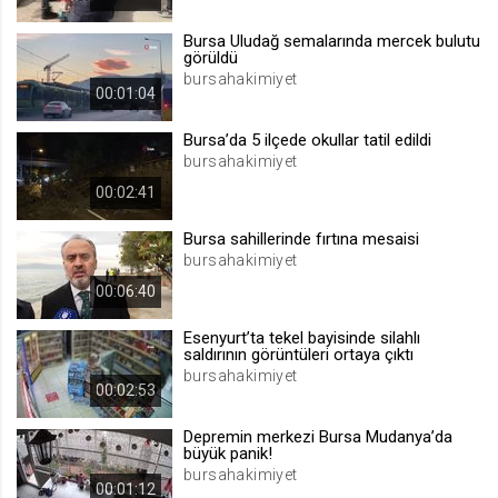
.web.tv
Bursa Uludağ semalarında mercek bulutu
Site içeriği önerme
görüldü
bursahakimiyet
1 yıl
00:01:04
Bursa’da 5 ilçede okullar tatil edildi
voteLike*
bursahakimiyet
.web.tv
00:02:41
İsimsiz ziyaretçi için site içeriği
beğenme
Bursa sahillerinde fırtına mesaisi
1 ay
bursahakimiyet
00:06:40
voteDislike*
Esenyurt’ta tekel bayisinde silahlı
.web.tv
saldırının görüntüleri ortaya çıktı
bursahakimiyet
İsimsiz ziyaretçi için site içeriği
00:02:53
beğenmeme
1 ay
Depremin merkezi Bursa Mudanya’da
büyük panik!
bursahakimiyet
00:01:12