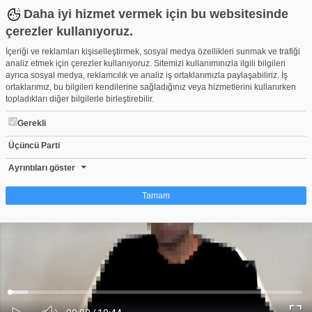
Daha iyi hizmet vermek için bu websitesinde
çerezler kullanıyoruz.
İçeriği ve reklamları kişiselleştirmek, sosyal medya özellikleri sunmak ve trafiği
analiz etmek için çerezler kullanıyoruz. Sitemizi kullanımınızla ilgili bilgileri
ayrıca sosyal medya, reklamcılık ve analiz iş ortaklarımızla paylaşabiliriz. İş
ortaklarımız, bu bilgileri kendilerine sağladığınız veya hizmetlerini kullanırken
topladıkları diğer bilgilerle birleştirebilir.
Gerekli
Üçüncü Parti
Teröristlerden şoke eden itiraflar: Bir kıza aşık oldum, beni dağa ç
Beğen
Beğenme
Pay
Ayrıntıları göster
0
Tamam
Çerez nedir?
Çerezler, web-sitelerinin, kullanıcıların deneyimlerini daha verimli hale getirmek
amacıyla kullandığı küçük metin dosyalarıdır. Yasalara göre, bu sitenin
işletilmesi için kesinlikle gerekli olan çerezleri cihazınıza yerleştirebiliyoruz.
Diğer çerez türleri için sizden izin almamız gerekiyor. Bu site farklı çerez türleri
Yüklendi
:
Yükleniyor
:
kullanmaktadır. Bazı çerezler, sayfalarımızda yer alan üçüncü şahıs hizmetleri
0%
0%
Ses
tarafından yerleştirilir. İzniniz şu alanlar için geçerlidir: web.tv