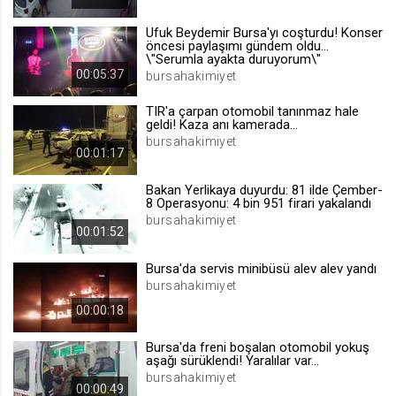
.web.tv
Ufuk Beydemir Bursa'yı coşturdu! Konser
Site içeriği önerme
öncesi paylaşımı gündem oldu...
\"Serumla ayakta duruyorum\"
1 yıl
00:05:37
bursahakimiyet
TIR'a çarpan otomobil tanınmaz hale
voteLike*
geldi! Kaza anı kamerada...
.web.tv
bursahakimiyet
00:01:17
İsimsiz ziyaretçi için site içeriği
beğenme
Bakan Yerlikaya duyurdu: 81 ilde Çember-
1 ay
8 Operasyonu: 4 bin 951 firari yakalandı
bursahakimiyet
00:01:52
voteDislike*
Bursa'da servis minibüsü alev alev yandı
.web.tv
bursahakimiyet
İsimsiz ziyaretçi için site içeriği
00:00:18
beğenmeme
1 ay
Bursa'da freni boşalan otomobil yokuş
aşağı sürüklendi! Yaralılar var...
bursahakimiyet
00:00:49