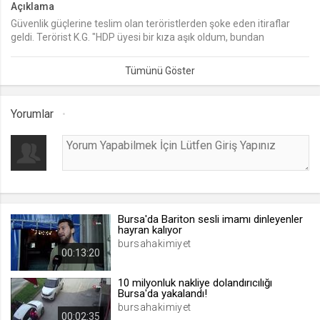
Açıklama
Güvenlik güçlerine teslim olan teröristlerden şoke eden itiraflar
lang
geldi. Terörist K.G. "HDP üyesi bir kıza aşık oldum, bundan
.web.tv
faydalanıp beni dağa çıkardı kendisi gelmedi. Beni canlı bomba
Seçilen dil tercihini tutmak
eylemi için düşündüler, 16 ton patlayıcı ile güvenlik güçlerine
saldıracaklardı, eyleme 2 gün kala kaçtım. Beni HDP mensupları
1 ay
örgüt elemanlarına teslim etti ve 15 bin lira para aldılar, kendi
gözlerimle gördüm" dedi.
Yorumlar
webtvs
.web.tv
Oturum verisini tutmak
1 gün
Bursa'da Bariton sesli imamı dinleyenler
[hash]
hayran kalıyor
.web.tv
bursahakimiyet
00:13:20
Oturum doğrulama verisi
1 ay
10 milyonluk nakliye dolandırıcılığı
Bursa'da yakalandı!
bursahakimiyet
00:02:35
channelCategories