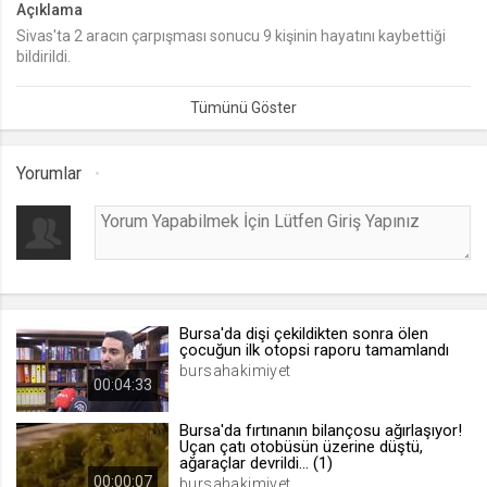
Açıklama
Sivas'ta 2 aracın çarpışması sonucu 9 kişinin hayatını kaybettiği
lang
bildirildi.
.web.tv
Seçilen dil tercihini tutmak
1 ay
Yorumlar
webtvs
.web.tv
Oturum verisini tutmak
1 gün
Bursa'da dişi çekildikten sonra ölen
[hash]
çocuğun ilk otopsi raporu tamamlandı
.web.tv
bursahakimiyet
00:04:33
Oturum doğrulama verisi
1 ay
Bursa'da fırtınanın bilançosu ağırlaşıyor!
Uçan çatı otobüsün üzerine düştü,
ağaraçlar devrildi... (1)
00:00:07
channelCategories
bursahakimiyet