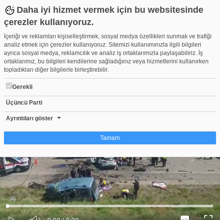
Daha iyi hizmet vermek için bu websitesinde
çerezler kullanıyoruz.
İçeriği ve reklamları kişiselleştirmek, sosyal medya özellikleri sunmak ve trafiği
analiz etmek için çerezler kullanıyoruz. Sitemizi kullanımınızla ilgili bilgileri
ayrıca sosyal medya, reklamcılık ve analiz iş ortaklarımızla paylaşabiliriz. İş
ortaklarımız, bu bilgileri kendilerine sağladığınız veya hizmetlerini kullanırken
topladıkları diğer bilgilerle birleştirebilir.
Gerekli
Üçüncü Parti
Sivas'ta katliam gibi kaza! Çok sayıda ölü var
Beğen
Beğenme
Pay
Ayrıntıları göster
0
Tamam
Çerez nedir?
Çerezler, web-sitelerinin, kullanıcıların deneyimlerini daha verimli hale getirmek
amacıyla kullandığı küçük metin dosyalarıdır. Yasalara göre, bu sitenin
işletilmesi için kesinlikle gerekli olan çerezleri cihazınıza yerleştirebiliyoruz.
Diğer çerez türleri için sizden izin almamız gerekiyor. Bu site farklı çerez türleri
Yüklendi
:
Yükleniyor
:
kullanmaktadır. Bazı çerezler, sayfalarımızda yer alan üçüncü şahıs hizmetleri
0%
0%
Ses
tarafından yerleştirilir. İzniniz şu alanlar için geçerlidir: web.tv