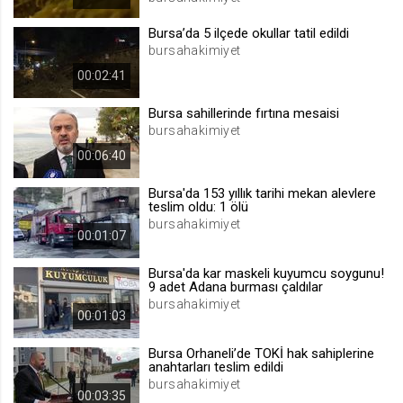
.web.tv
Bursa’da 5 ilçede okullar tatil edildi
Site içeriği önerme
bursahakimiyet
1 yıl
00:02:41
Bursa sahillerinde fırtına mesaisi
voteLike*
bursahakimiyet
.web.tv
00:06:40
İsimsiz ziyaretçi için site içeriği
beğenme
Bursa'da 153 yıllık tarihi mekan alevlere
1 ay
teslim oldu: 1 ölü
bursahakimiyet
00:01:07
voteDislike*
Bursa'da kar maskeli kuyumcu soygunu!
.web.tv
9 adet Adana burması çaldılar
bursahakimiyet
İsimsiz ziyaretçi için site içeriği
00:01:03
beğenmeme
1 ay
Bursa Orhaneli’de TOKİ hak sahiplerine
anahtarları teslim edildi
bursahakimiyet
00:03:35