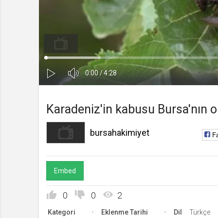
bursahakimiyet
Kanala Katıl
Yüklendi
:
Yükleniyor
:
0%
0%
Ses
Süre
Toplam
0:00
/
4:28
Kapa
Oynat
Süre
Karadeniz'in kabusu Bursa'nın o il
bursahakimiyet
F
Embed
0
0
2
Kategori
Eklenme Tarihi
Dil
Türkçe