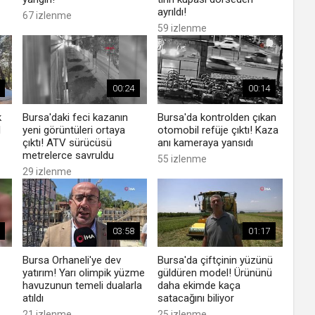
ayrıldı!
67 izlenme
59 izlenme
00:24
00:14
k
Bursa'daki feci kazanın
Bursa'da kontrolden çıkan
1
yeni görüntüleri ortaya
otomobil refüje çıktı! Kaza
çıktı! ATV sürücüsü
anı kameraya yansıdı
metrelerce savruldu
55 izlenme
29 izlenme
03:58
01:17
Bursa Orhaneli'ye dev
Bursa'da çiftçinin yüzünü
yatırım! Yarı olimpik yüzme
güldüren model! Ürününü
havuzunun temeli dualarla
daha ekimde kaça
atıldı
satacağını biliyor
21 izlenme
25 izlenme