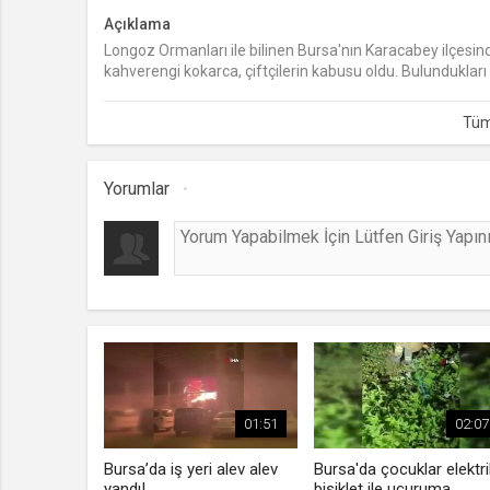
Açıklama
Longoz Ormanları ile bilinen Bursa'nın Karacabey ilçesin
kahverengi kokarca, çiftçilerin kabusu oldu. Bulunduklar
zarar verdi.
Yorumlar
01:51
02:07
Bursa’da iş yeri alev alev
Bursa'da çocuklar elektrik
yandı!
bisiklet ile uçuruma