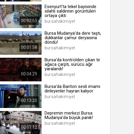
Esenyurt’ta tekel bayisinde
silahlı saldırının görüntüleri
ortaya çıktı
00:02:53
bursahakimiyet
 yıl
Bursa Mudanya’da dere taştı,
dükkanlar çamur deryasına
döndü!
ay
00:01:58
bursahakimiyet
gün
Bursa'da kontrolden çıkan tır
ağaca çarptı, sürücü ağır
ay
yaralandı!
00:04:29
bursahakimiyet
ıl
ay
Bursa'da Bariton sesli imamı
dinleyenler hayran kalıyor
ay
bursahakimiyet
00:13:20
Depremin merkezi Bursa
Mudanya’da büyük panik!
bursahakimiyet
00:01:12