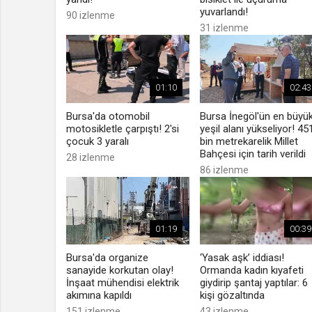
yuvarlandı!
90 izlenme
31 izlenme
01:10
02:43
Bursa'da otomobil
Bursa İnegöl'ün en büyü
motosikletle çarpıştı! 2'si
yeşil alanı yükseliyor! 45
çocuk 3 yaralı
bin metrekarelik Millet
Bahçesi için tarih verildi
28 izlenme
86 izlenme
01:19
00:39
Bursa'da organize
‘Yasak aşk’ iddiası!
sanayide korkutan olay!
Ormanda kadın kıyafeti
İnşaat mühendisi elektrik
giydirip şantaj yaptılar: 6
akımına kapıldı
kişi gözaltında
151 izlenme
43 izlenme