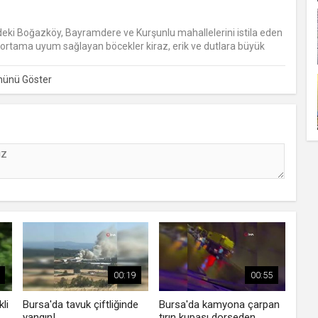
deki Boğazköy, Bayramdere ve Kurşunlu mahallelerini istila eden
ı ortama uyum sağlayan böcekler kiraz, erik ve dutlara büyük
00:19
00:55
li
Bursa'da tavuk çiftliğinde
Bursa'da kamyona çarpan
yangın!
tırın kupası dorseden