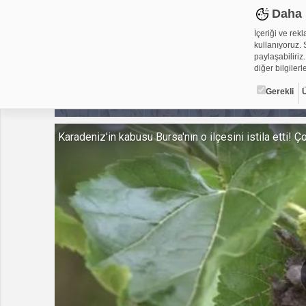
Daha 
İçeriği ve rek
kullanıyoruz. S
paylaşabiliriz.
diğer bilgilerle
Gerekli
Çerez ned
Karadeniz'in kabusu Bursa'nın o ilçesini istila etti! Ço
Çerezler, web-
metin dosyalar
yerleştirebiliy
kullanmaktadır
alanlar için ge
Gerekli
Üçüncü Par