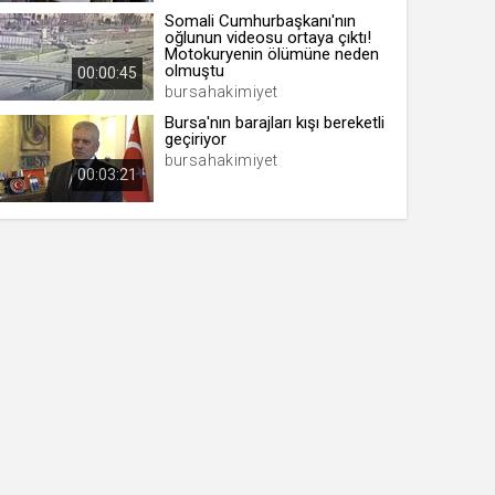
Somali Cumhurbaşkanı'nın
oğlunun videosu ortaya çıktı!
Motokuryenin ölümüne neden
olmuştu
00:00:45
bursahakimiyet
Bursa'nın barajları kışı bereketli
geçiriyor
bursahakimiyet
00:03:21