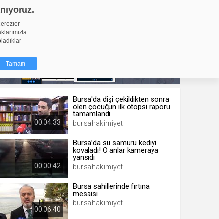
anıyoruz.
GİRİŞ YAP
Video Yükle
çerezler
aklarımızla
pladıkları
Tamam
Bursa'da dişi çekildikten sonra
dığı küçük
ölen çocuğun ilk otopsi raporu
ınıza
tamamlandı
00:04:33
bursahakimiyet
ir. İzniniz şu
Bursa’da su samuru kediyi
kovaladı! O anlar kameraya
nlarına
yansıdı
şlı hale
00:00:42
bursahakimiyet
ğru bir
Bursa sahillerinde fırtına
mesaisi
resi
Türü
bursahakimiyet
 yıl
00:06:40