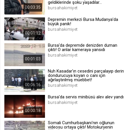
geldiklerinde şoku yaşadılar...
.web.tv
00:03:35
bursahakimiyet
Site içeriği önerme
Depremin merkezi Bursa Mudanya’da
1 yıl
büyük panik!
bursahakimiyet
00:01:12
voteLike*
Bursa'da depremde denizden duman
.web.tv
çıktı! O anlar kameraya yansıdı
İsimsiz ziyaretçi için site içeriği
bursahakimiyet
beğenme
00:01:03
1 ay
Nuh Kasadar'ın cesedini parçalayıp derin
dondurucuya koyan o cani için
ağırlaştırılmış müebbet!
voteDislike*
00:06:16
bursahakimiyet
.web.tv
Bursa'da servis minibüsü alev alev yandı
İsimsiz ziyaretçi için site içeriği
bursahakimiyet
beğenmeme
00:00:18
1 ay
Somali Cumhurbaşkanı'nın oğlunun
videosu ortaya çıktı! Motokuryenin