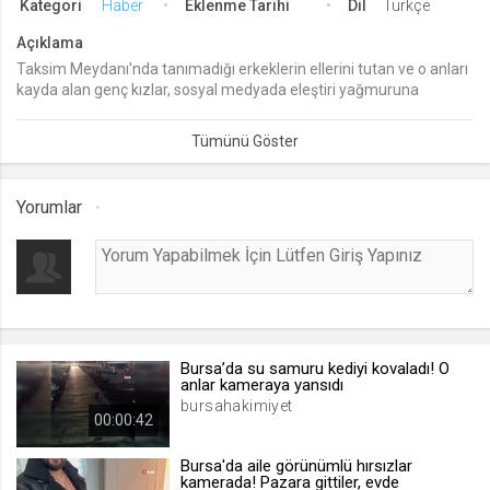
Kategori
Haber
Eklenme Tarihi
Dil
Türkçe
lang
Açıklama
.web.tv
Taksim Meydanı'nda tanımadığı erkeklerin ellerini tutan ve o anları
kayda alan genç kızlar, sosyal medyada eleştiri yağmuruna
Seçilen dil tercihini tutmak
tutuldu.
1 ay
webtvs
Yorumlar
.web.tv
Oturum verisini tutmak
1 gün
[hash]
.web.tv
Bursa’da su samuru kediyi kovaladı! O
anlar kameraya yansıdı
Oturum doğrulama verisi
bursahakimiyet
00:00:42
1 ay
Bursa'da aile görünümlü hırsızlar
kamerada! Pazara gittiler, evde
channelCategories