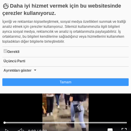
Daha iyi hizmet vermek için bu websitesinde
çerezler kullanıyoruz.
İçeriği ve reklamları kişiselleştirmek, sosyal medya özellikleri sunmak ve trafiği
analiz etmek için çerezler kullanıyoruz. Sitemizi kullanımınızla ilgili bilgileri
ayrıca sosyal medya, reklamcılık ve analiz iş ortaklarımızla paylaşabiliriz. İş
ortaklarımız, bu bilgileri kendilerine sağladığınız veya hizmetlerini kullanırken
topladıkları diğer bilgilerle birleştirebilir.
Gerekli
Üçüncü Parti
Genç kızların sosyal medya için erkekleri taciz ettikleri videoya
Beğen
Beğenme
Pay
Ayrıntıları göster
0
Tamam
Çerez nedir?
Çerezler, web-sitelerinin, kullanıcıların deneyimlerini daha verimli hale getirmek
amacıyla kullandığı küçük metin dosyalarıdır. Yasalara göre, bu sitenin
işletilmesi için kesinlikle gerekli olan çerezleri cihazınıza yerleştirebiliyoruz.
Diğer çerez türleri için sizden izin almamız gerekiyor. Bu site farklı çerez türleri
Yüklendi
:
Yükleniyor
:
kullanmaktadır. Bazı çerezler, sayfalarımızda yer alan üçüncü şahıs hizmetleri
0%
0%
Ses
tarafından yerleştirilir. İzniniz şu alanlar için geçerlidir: web.tv