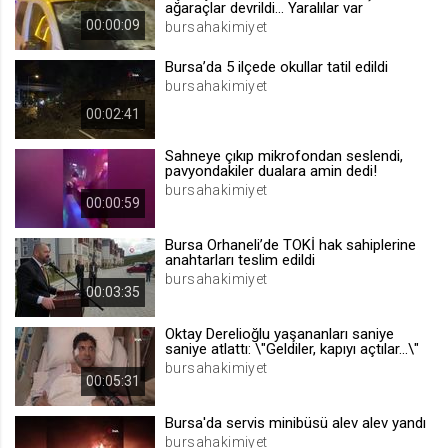
ağaraçlar devrildi... Yaralılar var
.web.tv
00:00:09
bursahakimiyet
Site içeriği önerme
Bursa’da 5 ilçede okullar tatil edildi
1 yıl
bursahakimiyet
00:02:41
voteLike*
Sahneye çıkıp mikrofondan seslendi,
.web.tv
pavyondakiler dualara amin dedi!
İsimsiz ziyaretçi için site içeriği
bursahakimiyet
beğenme
00:00:59
1 ay
Bursa Orhaneli’de TOKİ hak sahiplerine
anahtarları teslim edildi
bursahakimiyet
voteDislike*
00:03:35
.web.tv
Oktay Derelioğlu yaşananları saniye
İsimsiz ziyaretçi için site içeriği
saniye atlattı: \"Geldiler, kapıyı açtılar...\"
beğenmeme
bursahakimiyet
00:05:31
1 ay
Bursa'da servis minibüsü alev alev yandı
bursahakimiyet