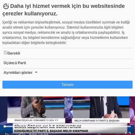
Daha iyi hizmet vermek için bu websitesinde
çerezler kullanıyoruz.
İçeriği ve reklamları kişiselleştirmek, sosyal medya özellikleri sunmak ve trafiği
analiz etmek için çerezler kullanıyoruz. Sitemizi kullanımınızla ilgili bilgileri
ayrıca sosyal medya, reklamcılık ve analiz iş ortaklarımızla paylaşabiliriz. İş
ortaklarımız, bu bilgileri kendilerine sağladığınız veya hizmetlerini kullanırken
topladıkları diğer bilgilerle birleştirebilir.
Gerekli
Üçüncü Parti
Erzurum Büyükşehir Belediye Başkanı Mehmet Sekmen canlı yayı
Beğen
Beğenme
Pay
Ayrıntıları göster
0
Tamam
Çerez nedir?
Çerezler, web-sitelerinin, kullanıcıların deneyimlerini daha verimli hale getirmek
amacıyla kullandığı küçük metin dosyalarıdır. Yasalara göre, bu sitenin
işletilmesi için kesinlikle gerekli olan çerezleri cihazınıza yerleştirebiliyoruz.
Diğer çerez türleri için sizden izin almamız gerekiyor. Bu site farklı çerez türleri
Yüklendi
:
Yükleniyor
:
kullanmaktadır. Bazı çerezler, sayfalarımızda yer alan üçüncü şahıs hizmetleri
0%
0%
Ses
tarafından yerleştirilir. İzniniz şu alanlar için geçerlidir: web.tv