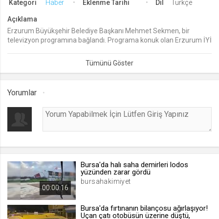
Kategori
Haber
Eklenme Tarihi
Dil
Türkçe
lang
Açıklama
.web.tv
Erzurum Büyükşehir Belediye Başkanı Mehmet Sekmen, bir
televizyon programına bağlandı. Programa konuk olan Erzurum İYİ
Seçilen dil tercihini tutmak
Parti İl Başkanı Melih Kırkpınar ile tartışma yaşayan Sekmen,
1 ay
tansiyonun yükselmesiyle küfür etti. Sunucunun araya girmesiyle
susan Sekmen daha sonra "Hayırlı akşamlar" diyerek bağlantıyı
bitirdi.
webtvs
Yorumlar
.web.tv
Oturum verisini tutmak
1 gün
[hash]
.web.tv
Bursa'da halı saha demirleri lodos
yüzünden zarar gördü
Oturum doğrulama verisi
bursahakimiyet
00:00:16
1 ay
Bursa'da fırtınanın bilançosu ağırlaşıyor!
Uçan çatı otobüsün üzerine düştü,
channelCategories