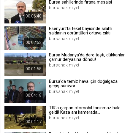
Bursa sahillerinde fırtına mesaisi
.web.tv
bursahakimiyet
Site içeriği önerme
00:06:40
1 yıl
Esenyurt’ta tekel bayisinde silahlı
saldırının görüntüleri ortaya çıktı
bursahakimiyet
voteLike*
00:02:53
.web.tv
Bursa Mudanya’da dere taştı, dükkanlar
İsimsiz ziyaretçi için site içeriği
çamur deryasına döndü!
beğenme
bursahakimiyet
1 ay
00:01:58
Bursa'da temiz hava için doğalgaza
voteDislike*
geçiş sürüyor
bursahakimiyet
.web.tv
00:04:18
İsimsiz ziyaretçi için site içeriği
beğenmeme
TIR'a çarpan otomobil tanınmaz hale
geldi! Kaza anı kamerada...
1 ay
bursahakimiyet
00:01:17