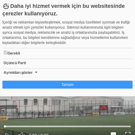
Daha iyi hizmet vermek için bu websitesinde
çerezler kullanıyoruz.
İçeriği ve reklamları kişiselleştirmek, sosyal medya özellikleri sunmak ve trafiği
analiz etmek için çerezler kullanıyoruz. Sitemizi kullanımınızla ilgili bilgileri
ayrıca sosyal medya, reklamcılık ve analiz iş ortaklarımızla paylaşabiliriz. İş
ortaklarımız, bu bilgileri kendilerine sağladığınız veya hizmetlerini kullanırken
topladıkları diğer bilgilerle birleştirebilir.
Gerekli
Üçüncü Parti
Bursaspor maçını fırtına vurdu
Beğen
Beğenme
Pay
Ayrıntıları göster
0
Tamam
Çerez nedir?
Çerezler, web-sitelerinin, kullanıcıların deneyimlerini daha verimli hale getirmek
amacıyla kullandığı küçük metin dosyalarıdır. Yasalara göre, bu sitenin
işletilmesi için kesinlikle gerekli olan çerezleri cihazınıza yerleştirebiliyoruz.
Diğer çerez türleri için sizden izin almamız gerekiyor. Bu site farklı çerez türleri
Yüklendi
:
Yükleniyor
:
kullanmaktadır. Bazı çerezler, sayfalarımızda yer alan üçüncü şahıs hizmetleri
0%
0%
Ses
tarafından yerleştirilir. İzniniz şu alanlar için geçerlidir: web.tv