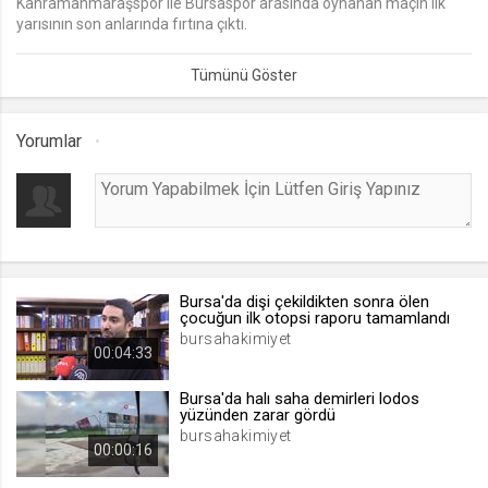
Kahramanmaraşspor ile Bursaspor arasında oynanan maçın ilk
yarısının son anlarında fırtına çıktı.
lang
.web.tv
Seçilen dil tercihini tutmak
1 ay
Yorumlar
webtvs
.web.tv
Oturum verisini tutmak
1 gün
Bursa'da dişi çekildikten sonra ölen
çocuğun ilk otopsi raporu tamamlandı
[hash]
bursahakimiyet
00:04:33
.web.tv
Oturum doğrulama verisi
Bursa'da halı saha demirleri lodos
yüzünden zarar gördü
1 ay
bursahakimiyet
00:00:16
channelCategories