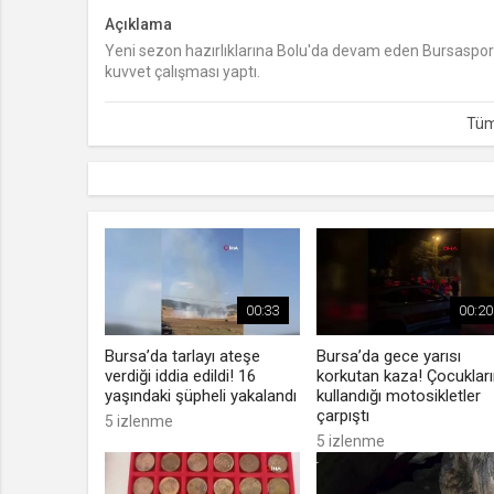
Açıklama
Yeni sezon hazırlıklarına Bolu'da devam eden Bursaspor'
kuvvet çalışması yaptı.
00:33
00:20
Bursa’da tarlayı ateşe
Bursa’da gece yarısı
verdiği iddia edildi! 16
korkutan kaza! Çocuklar
yaşındaki şüpheli yakalandı
kullandığı motosikletler
çarpıştı
5 izlenme
5 izlenme