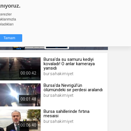
anıyoruz.
GİRİŞ YAP
Video Yükle
çerezler
aklarımızla
pladıkları
Tamam
Bursa’da su samuru kediyi
dığı küçük
kovaladı! O anlar kameraya
ınıza
yansıdı
00:00:42
bursahakimiyet
ir. İzniniz şu
Bursa'da Nevrigül'ün
ölümündeki sır perdesi aralandı
nlarına
bursahakimiyet
şlı hale
00:01:48
ğru bir
Bursa sahillerinde fırtına
mesaisi
resi
Türü
bursahakimiyet
 yıl
00:06:40