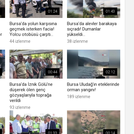
01:24
01:43
Bursa'da yolun karşısına
Bursa'da alevler barakaya
geçmek isterken facia!
sıçradı! Dumanlar
er
Yolcu otobüsü çarptı...
yükseldi...
44 izlenme
38 izlenme
00:44
02:12
Bursa'da İznik Gölü'ne
Bursa Uludağ'ın eteklerinde
düşerek ölen genç
orman yangını!
gözyaşlarıyla toprağa
189 izlenme
verildi
93 izlenme
01:33
00:14