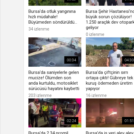
Bursa'da otluk yangınına
Bursa Şehir Hastanesi'n
hızlı müdahale!
büyük sorun çözülüyor!
Büyümeden söndürüldü...
1.250 araçlık dev otopar
geliyor
34 izlenme
0 izlenme
00:34
04:30
Bursa'da saniyelerle gelen
Bursa'da çiftçinin sırrı
mucize! Ölümden son
ortaya çıktı! Gübreye tek
anda kurtuldu, motosiklet
kuruş ödemeden üretim
sürücüsü hayatını kaybetti
yapıyor
203 izlenme
16 izlenme
02:24
01:51
Bursa'da 2.34 promil
Bursa’da iş yeri alev alev