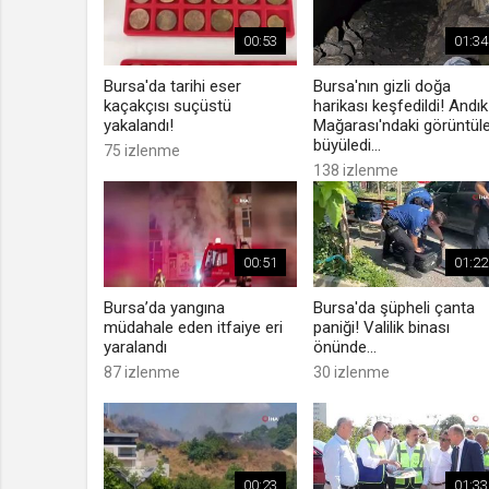
00:53
01:34
Bursa'da tarihi eser
Bursa'nın gizli doğa
kaçakçısı suçüstü
harikası keşfedildi! Andık
yakalandı!
Mağarası'ndaki görüntül
büyüledi...
75 izlenme
138 izlenme
00:51
01:22
Bursa’da yangına
Bursa'da şüpheli çanta
müdahale eden itfaiye eri
paniği! Valilik binası
yaralandı
önünde...
87 izlenme
30 izlenme
00:23
01:33