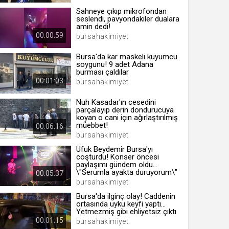
Sahneye çıkıp mikrofondan
seslendi, pavyondakiler dualara
amin dedi!
00:00:59
bursahakimiyet
 yıl
Bursa'da kar maskeli kuyumcu
soygunu! 9 adet Adana
burması çaldılar
ay
00:01:03
bursahakimiyet
gün
Nuh Kasadar'ın cesedini
parçalayıp derin dondurucuya
ay
koyan o cani için ağırlaştırılmış
müebbet!
00:06:16
ıl
bursahakimiyet
ay
Ufuk Beydemir Bursa'yı
coşturdu! Konser öncesi
ay
paylaşımı gündem oldu...
\"Serumla ayakta duruyorum\"
00:05:37
bursahakimiyet
Bursa'da ilginç olay! Caddenin
ortasında uyku keyfi yaptı...
Yetmezmiş gibi ehliyetsiz çıktı
00:01:15
bursahakimiyet