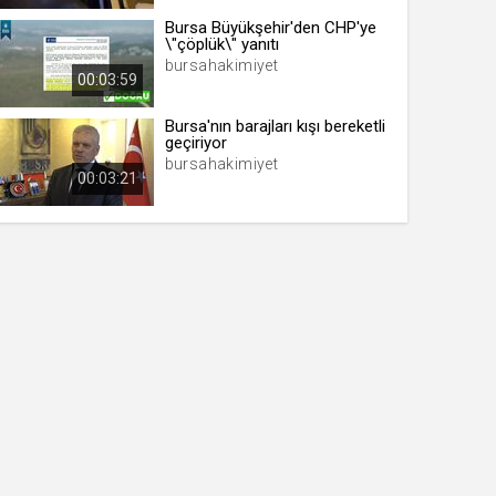
Bursa Büyükşehir'den CHP'ye
\"çöplük\" yanıtı
bursahakimiyet
00:03:59
Bursa'nın barajları kışı bereketli
geçiriyor
bursahakimiyet
00:03:21