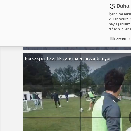
Daha 
İçeriği ve rek
kullanıyoruz. S
paylaşabiliriz.
diğer bilgilerle
Gerekli
Çerez ned
Bursaspor hazırlık çalışmalarını sürdürüyor
Çerezler, web-
metin dosyalar
yerleştirebiliy
kullanmaktadır
alanlar için ge
Gerekli
Üçüncü Par