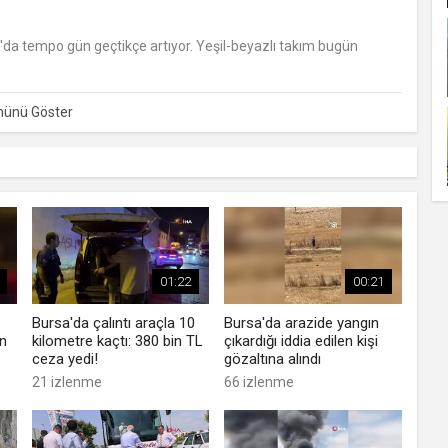
da tempo gün geçtikçe artıyor. Yeşil-beyazlı takım bugün
01:22
00:21
Bursa'da çalıntı araçla 10
Bursa'da arazide yangın
ın
kilometre kaçtı: 380 bin TL
çıkardığı iddia edilen kişi
ceza yedi!
gözaltına alındı
21 izlenme
66 izlenme