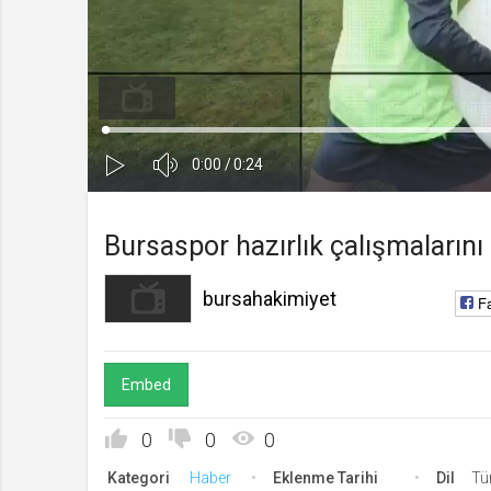
bursahakimiyet
Kanala Katıl
Yükleniyor
:
0%
Ses
Süre
Toplam
0:00
/
0:24
Kapa
Oynat
Süre
Bursaspor hazırlık çalışmalarını
bursahakimiyet
F
Embed
0
0
0
Kategori
Haber
Eklenme Tarihi
Dil
Tü